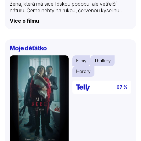
žena, která má sice lidskou podobu, ale vetřelčí
náturu. Černé nehty na rukou, červenou kyselinu
místo krve, nadpozemskou sílu a šestý smysl – každý
Více o filmu
tuší, kde se příslušníci jejího druhu nacházejí a co mají
za lubem. A také dobře ví, že Vetřelci v útrobách
kosmické lodi připravují lidem strašnou pomstu. Na
kterou stranu se legendární bojovnice přidá?
Moje děťátko
Filmy
Thrillery
Horory
67 %