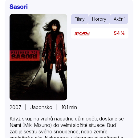
Sasori
Filmy
Horory
Akční
54 %
2007 | Japonsko | 101 min
Když skupina vrahů napadne dům oběti, dostane se
Nami (Miki Mizuno) do velmi složité situace. Buď
zabije sestru svého snoubence, nebo zemře
společně s ním. Nakonec si vybere první možnost a