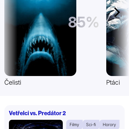
Další
85%
Čelisti
Ptáci
Vetřelci vs. Predátor 2
Filmy
Sci-fi
Horory