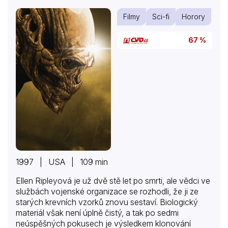
Filmy
Sci-fi
Horory
67 %
1997 | USA | 109 min
Ellen Ripleyová je už dvě stě let po smrti, ale vědci ve
službách vojenské organizace se rozhodli, že ji ze
starých krevních vzorků znovu sestaví. Biologický
materiál však není úplně čistý, a tak po sedmi
neúspěšných pokusech je výsledkem klonování