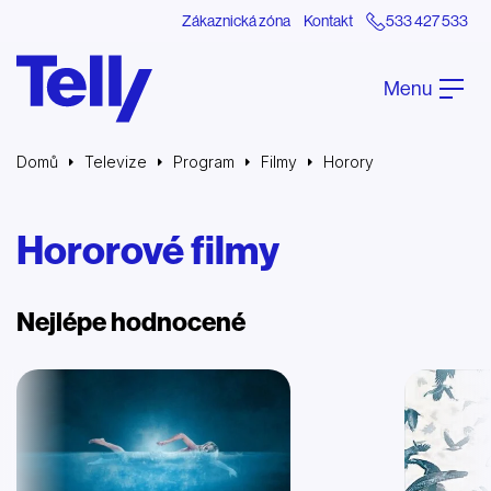
Zákaznická zóna
Kontakt
533 427 533
Menu
Domů
Televize
Program
Filmy
Horory
Hororové filmy
Nejlépe hodnocené