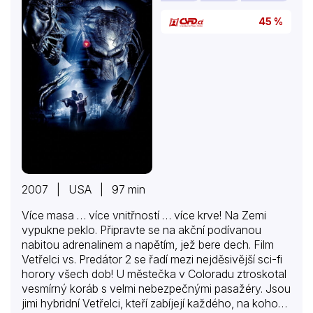
45 %
2007 | USA | 97 min
Více masa … více vnitřností … více krve! Na Zemi
vypukne peklo. Připravte se na akční podívanou
nabitou adrenalinem a napětím, jež bere dech. Film
Vetřelci vs. Predátor 2 se řadí mezi nejděsivější sci-fi
horory všech dob! U městečka v Coloradu ztroskotal
vesmírný koráb s velmi nebezpečnými pasažéry. Jsou
jimi hybridní Vetřelci, kteří zabíjejí každého, na koho