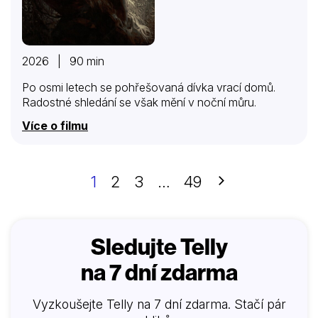
2026 | 90 min
Po osmi letech se pohřešovaná dívka vrací domů.
Radostné shledání se však mění v noční můru.
Více o filmu
Další
1
2
3
…
49
Sledujte Telly
na 7 dní zdarma
Vyzkoušejte Telly na 7 dní zdarma. Stačí pár