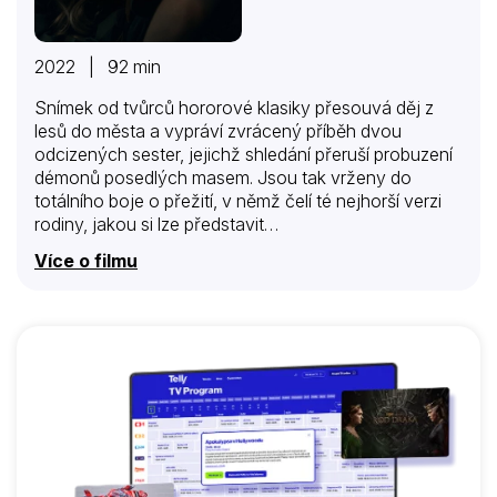
2022 | 92 min
Snímek od tvůrců hororové klasiky přesouvá děj z
lesů do města a vypráví zvrácený příběh dvou
odcizených sester, jejichž shledání přeruší probuzení
démonů posedlých masem. Jsou tak vrženy do
totálního boje o přežití, v němž čelí té nejhorší verzi
rodiny, jakou si lze představit…
Více o filmu