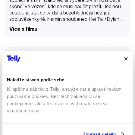
skončí ve vězení, kde se musí naučit přežít. Jedinou
cestou je stát se tvrdší a bezohlednější než její
spoluvězenkyně. Namiin snoubenec Hei Tai (Dylan
Kuo) stále netuší, proč se vše stalo, i on bude muset
Více o filmu
čelit důležité volbě, která rozhodne o mnohém.
Atomový žralok
Filmy
Sci-fi
Horory
Nalaďte si web podle sebe
12 %
K lepšímu zážitku z Telly, analýze dat a úpravě reklam
používáme cookies. Bez těch základních se
neobejdeme, ale u těch volitelných máte režii ve
vlastních rukou.
Zobrazit detaily