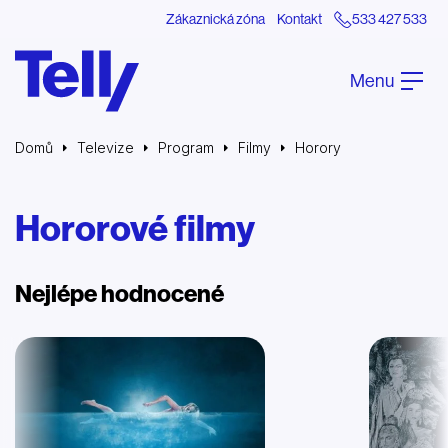
Zákaznická zóna
Kontakt
533 427 533
Menu
Domů
Televize
Program
Filmy
Horory
Hororové filmy
Nejlépe hodnocené