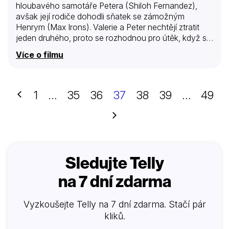
hloubavého samotáře Petera (Shiloh Fernandez),
avšak její rodiče dohodli sňatek se zámožným
Henrym (Max Irons). Valerie a Peter nechtějí ztratit
jeden druhého, proto se rozhodnou pro útěk, když se
dozvědí, že Valeriina sestra byla zavražděna
Více o filmu
vlkodlakem, který loví v tmavém lese obklopující
vesnici. Lidé z vesnice udržují po celá léta nelehké
příměří se zlou bestií tím, že jí nabízejí každý měsíc
zvířecí oběť. Pod krvavým úplňkem si vlkodlak vybere
Předchozí
1
…
35
36
37
38
39
…
49
ale oběť větší – lidský život, a tak lidé hladoví po
pomstě zavolají známého lovce vlkodlaků, otce
Další
Solomona (Gary Oldman), aby jim pomohl bestii zabít.
Solomon ale upozorní vesničany na to,…
Sledujte Telly
na 7 dní zdarma
Vyzkoušejte Telly na 7 dní zdarma. Stačí pár
kliků.