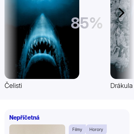
Další
85%
Čelisti
Drákula
Nepříčetná
Filmy
Horory