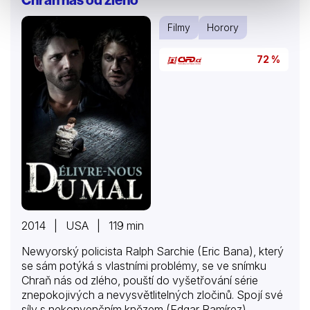
Filmy
Horory
72 %
2014 | USA | 119 min
Newyorský policista Ralph Sarchie (Eric Bana), který
se sám potýká s vlastními problémy, se ve snímku
Chraň nás od zlého, pouští do vyšetřování série
znepokojivých a nevysvětlitelných zločinů. Spojí své
síly s nekonvenčním knězem (Edgar Ramírez),