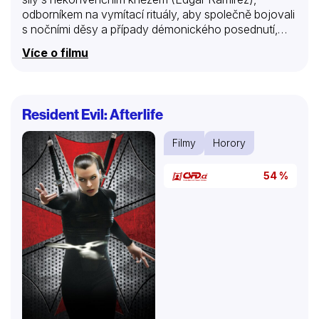
odborníkem na vymítací rituály, aby společně bojovali
s nočními děsy a případy démonického posednutí,
které ohrožují jejich město. Film se inspiroval knihou,
Více o filmu
která popisuje Sarchieho skutečné mrazivé případy.
Resident Evil: Afterlife
Filmy
Horory
54 %