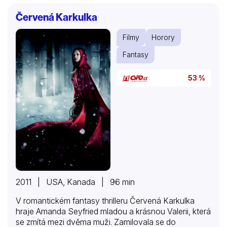
nevynesla, takže když se jim donese informace o
Červená Karkulka
slepci (Stephen Lang), žijícím o samotě v opuštěné
čtvrti, v jehož domě se údajně ukrývá velké
Filmy
Horory
bohatství, souhlasí všichni tři s tím, že se pokusí o
svou největší a poslední…
Fantasy
53 %
2011 | USA, Kanada | 96 min
V romantickém fantasy thrilleru Červená Karkulka
hraje Amanda Seyfried mladou a krásnou Valerii, která
se zmítá mezi dvěma muži. Zamilovala se do