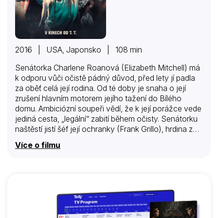
2016 | USA, Japonsko | 108 min
Senátorka Charlene Roanová (Elizabeth Mitchell) má
k odporu vůči očistě pádný důvod, před lety jí padla
za oběť celá její rodina. Od té doby je snaha o její
zrušení hlavním motorem jejího tažení do Bílého
domu. Ambiciózní soupeři vědí, že k její porážce vede
jediná cesta, „legální“ zabití během očisty. Senátorku
naštěstí jistí šéf její ochranky (Frank Grillo), hrdina z
druhého dílu Očisty, kterému tohle každoroční
Více o filmu
běsnění už taky pěkně leze krkem. Teď už je ale čas
trhnout oponou, krvavé představení začíná. Perfektně
zabezpečený dům, početná a skvěle vybavená
ochranka, co by se tak mohlo stát, aby senátorka
tuhle noc nepřežila? Asi byste se divili, alarmy
ohlašující začátek očisty ještě nedozněly a už musí
Roanová jen se svým strážcem po…