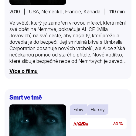
2010 | USA, Německo, Francie, Kanada | 110 min
Ve světě, který je zamořen virovou infekcí, která mění
své oběti na Nemrtvé, pokračuje ALICE (Milla
Jovovich) na své cestě, aby našla ty, kteří přežili a
dovedla je do bezpečí. Její smrtelná bitva s Umbrella
Corporation dosahuje nových vrcholů, ale Alice získá
nečekanou pomoc od starého přítele. Nové vodítko,
které slibuje bezpečné nebe od Nemrtvých je zavede
do Los Angeles, ale když přijíždějí, město je
Více o filmu
zamořeno tisíci Nemrtvých – a Alice a její společníci
se dostanou do smrtící pasti.
Smrt ve tmě
Filmy
Horory
74 %