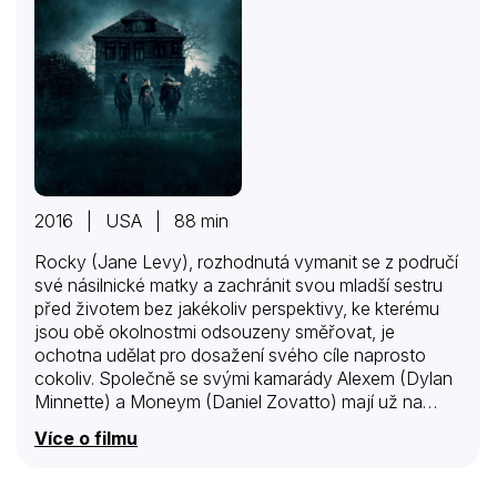
2016 | USA | 88 min
Rocky (Jane Levy), rozhodnutá vymanit se z područí
své násilnické matky a zachránit svou mladší sestru
před životem bez jakékoliv perspektivy, ke kterému
jsou obě okolnostmi odsouzeny směřovat, je
ochotna udělat pro dosažení svého cíle naprosto
cokoliv. Společně se svými kamarády Alexem (Dylan
Minnette) a Moneym (Daniel Zovatto) mají už na
svém kontě sérii pečlivě naplánovaných vloupání ve
Více o filmu
snaze získat dostatek peněz na nový život daleko od
svých beznadějných osudů v rodném Detroitu. Jejich
zoufalá kriminální činnost jim ale zatím příliš peněz