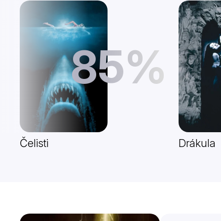
85%
Čelisti
Drákula