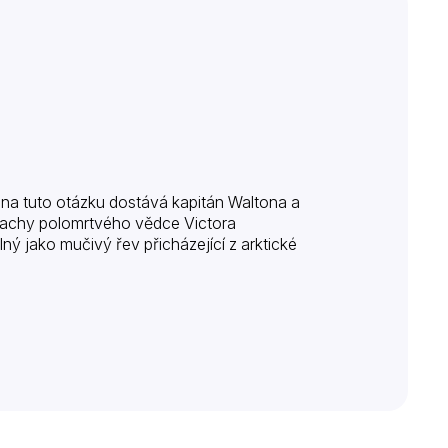
na tuto otázku dostává kapitán Waltona a
rachy polomrtvého vědce Victora
ný jako mučivý řev přicházející z arktické