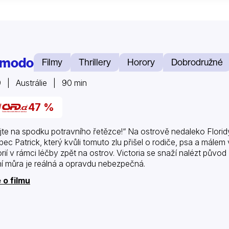
modo
Filmy
Thrillery
Horory
Dobrodružné
 | Austrálie | 90 min
47 %
ejte na spodku potravního řetězce!“ Na ostrově nedaleko Floridy
pec Patrick, který kvůli tomuto zlu přišel o rodiče, psa a málem
orií v rámci léčby zpět na ostrov. Victoria se snaží nalézt půvo
í můra je reálná a opravdu nebezpečná.
 o filmu