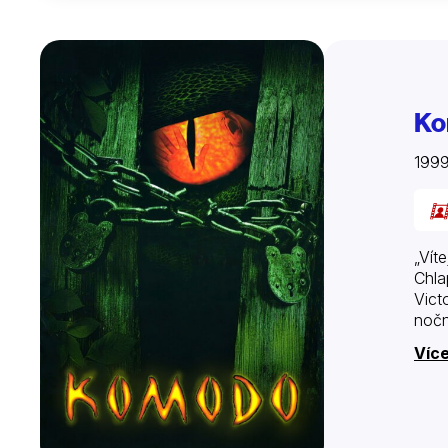
Ko
1999
„Vít
Chla
Vict
nočn
Více