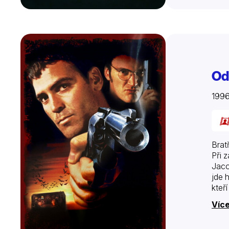
Od
199
Brat
Při 
Jaco
jde 
kteř
Více