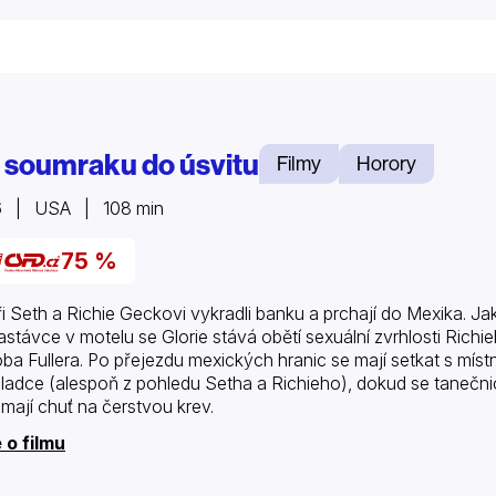
 soumraku do úsvitu
Filmy
Horory
6 | USA | 108 min
75 %
ři Seth a Richie Geckovi vykradli banku a prchají do Mexika. Jak
zastávce v motelu se Glorie stává obětí sexuální zvrhlosti Rich
ba Fullera. Po přejezdu mexických hranic se mají setkat s míst
hladce (alespoň z pohledu Setha a Richieho), dokud se tanečni
í mají chuť na čerstvou krev.
 o filmu