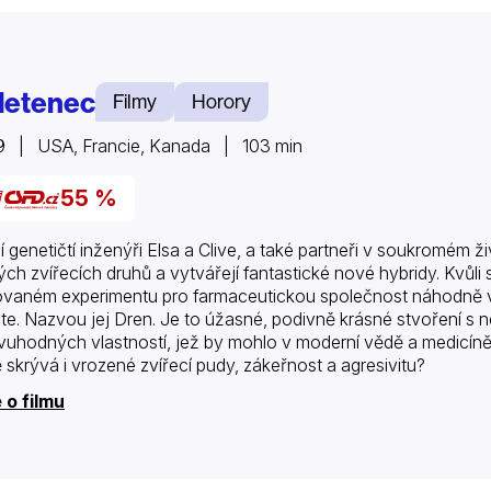
letenec
Filmy
Horory
 | USA, Francie, Kanada | 103 min
55 %
í genetičtí inženýři Elsa a Clive, a také partneři v soukromém ž
ch zvířecích druhů a vytvářejí fantastické nové hybridy. Kvůli své
ovaném experimentu pro farmaceutickou společnost náhodně vz
ete. Nazvou jej Dren. Je to úžasné, podivně krásné stvoření s n
vuhodných vlastností, jež by mohlo v moderní vědě a medicíně
 skrývá i vrozené zvířecí pudy, zákeřnost a agresivitu?
 o filmu