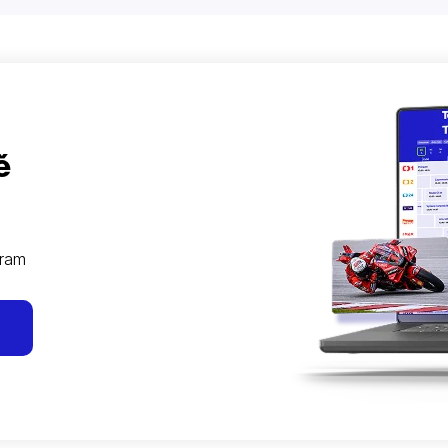
ě
gram