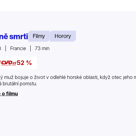
ně smrti
Filmy
Horory
3 | Francie | 73 min
52 %
ý muž bojuje o život v odlehlé horské oblasti, když otec jeho m
á brutální pomstu.
 o filmu