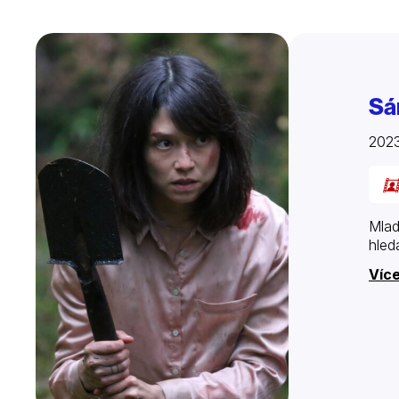
Sá
202
Mlad
hled
Více