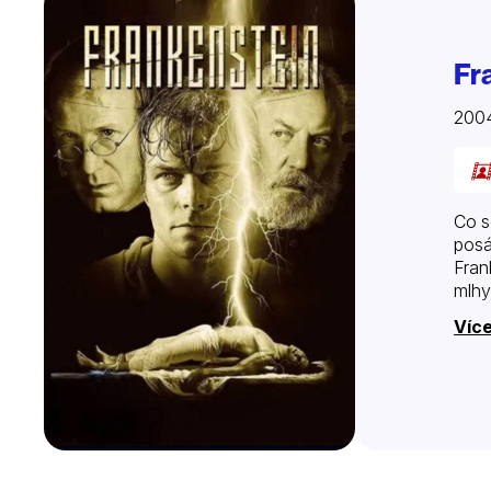
Fr
200
Co s
posá
Fran
mlhy
Více