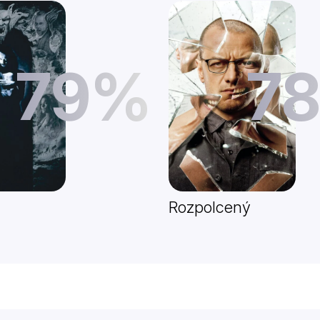
79%
7
Rozpolcený