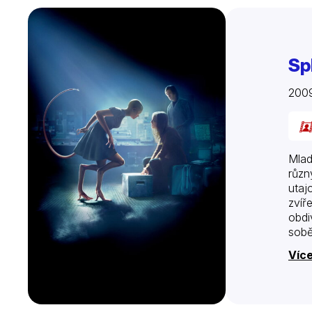
Sp
2009
Mlad
různý
utaj
zvíř
obdi
sobě
Více