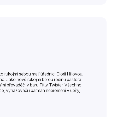
o rukojmí sebou mají úřednici Glorii Hillovou.
ieho. Jako nové rukojmí berou rodinu pastora
ními převaděči v baru Titty Twister. Všechno
ce, vyhazovači i barman nepromění v upíry,