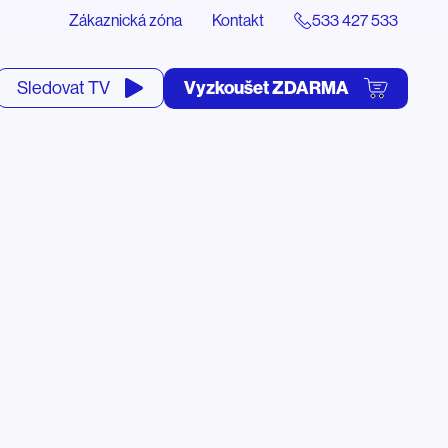
Zákaznická zóna
Kontakt
533 427 533
tevřít
Vyzkoušet ZDARMA
Sledovat TV
yhledávání