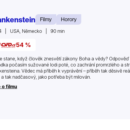
ankenstein
Filmy
Horory
4 | USA, Německo | 90 min
54 %
e stane, když člověk znesvětí zákony Boha a vědy? Odpověď 
dka počasím sužované lodi poté, co zachrání promrzlého a st
kensteina. Vědec má příběh k vyprávění – příběh tak děsivě reál
 a tak nadčasový, jako potřeba být milován.
 o filmu