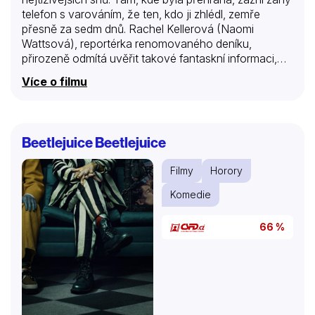
telefon s varováním, že ten, kdo ji zhlédl, zemře
přesně za sedm dnů. Rachel Kellerová (Naomi
Wattsová), reportérka renomovaného deníku,
přirozeně odmítá uvěřit takové fantaskní informaci,
jenomže když dojde k záhadné a nevysvětlitelné
Více o filmu
smrti čtyř teenagerů, rozhodne se přijít celé věci na
kloub, protože jednou z „obětí“ byla její neteř. Není to
vůbec jednoduché, ale nakonec i ona pásku získá, i
ona si ji promítne, se svým malým synkem, a telefon
Beetlejuice Beetlejuice
skutečně vzápětí zazvoní. Zbývá jen sedm dní a nocí,
aby s přítelem Noahem (Martin Henderson) nalezla
Filmy
Horory
způsob, jak zachránit sebe i svého jediného syna.
Netuší jak…
Komedie
66 %