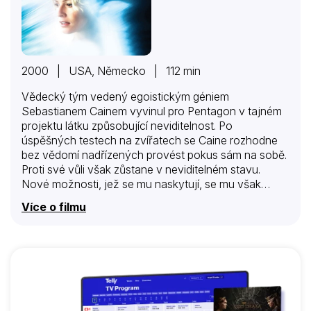
2000 | USA, Německo | 112 min
Vědecký tým vedený egoistickým géniem
Sebastianem Cainem vyvinul pro Pentagon v tajném
projektu látku způsobující neviditelnost. Po
úspěšných testech na zvířatech se Caine rozhodne
bez vědomí nadřízených provést pokus sám na sobě.
Proti své vůli však zůstane v neviditelném stavu.
Nové možnosti, jež se mu naskytují, se mu však
postupně zalíbí. Začne tajně opouštět podzemní
Více o filmu
laboratoř, páchat zločiny a posléze kvůli přežití i
nelítostně likvidovat členy týmu. Ztratí postupně
veškeré morální zábrany a zaměří se zejména na
kolegyni Lindu McKayovou, s níž kdysi chodil…