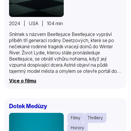
2024 | USA | 104 min
Snímek s názvem Beetlejuice Beetlejuice vypráví
příběh tří generací rodiny Deetzových, které se po
nečekané rodinné tragédii vracejí domů do Winter
River. Život Lydie, kterou stále pronásleduje
Beetlejuice, se obrátí vzhůru nohama, když její
vzpurná dospívající dcera Astrid objeví na půdě
tajemný model města a omylem se otevře portál do
posmrtného života. V obou říších se rodí problémy a
Více o filmu
je jen otázkou času, kdy někdo třikrát vysloví
Beetlejuicovo jméno a rozpustilý démon se vrátí, aby
rozpoutal chaos jemu vlastní.
Dotek Medúzy
Filmy
Thrillery
Horory