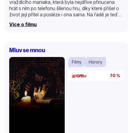
vraždícího maniaka, která byla nejdříve přinucena
hrát s ním po telefonu šílenou hru, díky které přišel o
život její přítel a posléze i ona sama. Na řadě je teď
další středoškolačka Sidney Prescottová. Její matka
Více o filmu
byla před rokem zavražděna podobně jednajícím
šílencem, a přestože Sidney svědčila proti údajnému
vrahovi své matky, televizní reportérka Gale
Wheatersová je přesvědčena, že jde o stejného
Mluv se mnou
zabijáka. Je tedy muž, který čeká v cele smrti na
vykonání rozsudku, nevinen? Podaří se nakonec
Filmy
Horory
zjistit totožnost vraha, který vraždí po vzoru scén z
oblíbených hororů, dříve, nežli zamorduje…
70 %