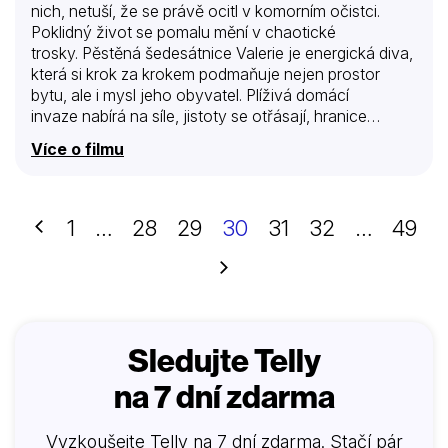
nich, netuší, že se právě ocitl v komorním očistci.
Poklidný život se pomalu mění v chaotické
trosky. Pěstěná šedesátnice Valerie je energická diva,
která si krok za krokem podmaňuje nejen prostor
bytu, ale i mysl jeho obyvatel. Plíživá domácí
invaze nabírá na síle, jistoty se otřásají, hranice
soukromí bortí. Mají matky a tchýně vždycky pravdu?
Více o filmu
Myslí to s námi dobře? A nejsou někdy právě proto
těmi největšími monstry? Film Přišla v noci Tomáše
Pavlíčka a Jana Vejnara na tenké hraně
černého humoru a home invasion hororu rozvíjí
Předchozí
1
…
28
29
30
31
32
…
49
situaci, kterou v různých obměnách zažil každý z nás.
Další
Sledujte Telly
na 7 dní zdarma
Vyzkoušejte Telly na 7 dní zdarma. Stačí pár