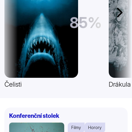
Další
85%
Čelisti
Drákula
Konferenční stolek
Filmy
Horory