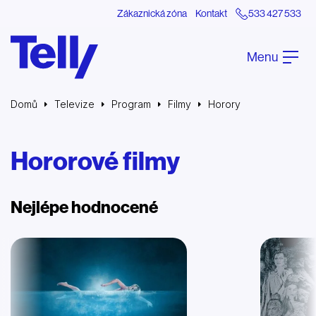
Zákaznická zóna
Kontakt
533 427 533
Menu
Domů
Televize
Program
Filmy
Horory
Hororové filmy
Nejlépe hodnocené