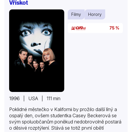
Vřískot
Filmy
Horory
75 %
1996 | USA | 111 min
Poklidné městečko v Kalifornii by prožilo další líný a
ospalý den, ovšem studentka Casey Beckerová se
svým spoluobčanům poněkud nedobrovolně postará
o děsivé rozptýlení. Stává se totiž první obětí