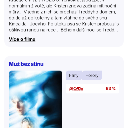
normálním životě, ale Kristen znova začíná mít noční
můry… V jedné z nich se prochází Freddyho domem,
dojde až do kotelny a tam vtáhne do svého snu
Kincaida i Joeyho. Po útoku psa se Kristen probouzí s
ošklivou ránou na ruce… Během další noci se Freddy
znovu „vrací k životu“ a Kincaid a po něm i Joey se
Více o filmu
nedosní rána…
Muž bez stínu
Filmy
Horory
63 %