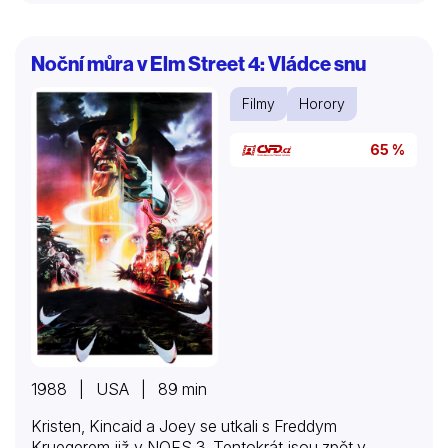
Noční můra v Elm Street 4: Vládce snu
Filmy
Horory
65 %
1988 | USA | 89 min
Kristen, Kincaid a Joey se utkali s Freddym
Kruegerem již v NOES 3. Tentokrát jsou zpět v