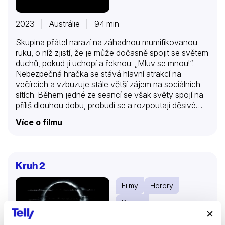
2023 | Austrálie | 94 min
Skupina přátel narazí na záhadnou mumifikovanou
ruku, o níž zjistí, že je může dočasně spojit se světem
duchů, pokud ji uchopí a řeknou: „Mluv se mnou!“.
Nebezpečná hračka se stává hlavní atrakcí na
večírcích a vzbuzuje stále větší zájem na sociálních
sítích. Během jedné ze seancí se však světy spojí na
příliš dlouhou dobu, probudí se a rozpoutají děsivé
nadpřirozené síly.
Více o filmu
Kruh 2
Filmy
Horory
Drama