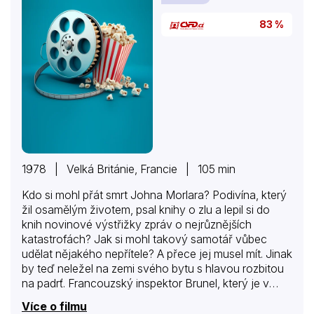
83 %
1978 | Velká Británie, Francie | 105 min
Kdo si mohl přát smrt Johna Morlara? Podivína, který
žil osamělým životem, psal knihy o zlu a lepil si do
knih novinové výstřižky zpráv o nejrůznějších
katastrofách? Jak si mohl takový samotář vůbec
udělat nějakého nepřítele? A přece jej musel mít. Jinak
by teď neležel na zemi svého bytu s hlavou rozbitou
na padrť. Francouzský inspektor Brunel, který je v
Londýně na stáži, tuší, že dostat se na stopu
Více o filmu
pachatele nebude snadné. Co však v tuto chvíli ještě