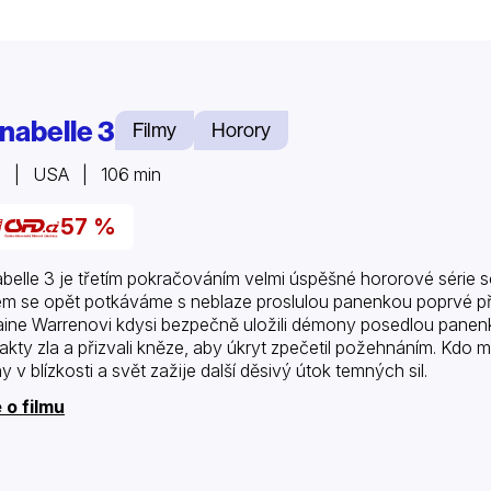
nabelle 3
Filmy
Horory
9 | USA | 106 min
57 %
belle 3 je třetím pokračováním velmi úspěšné hororové série
ém se opět potkáváme s neblaze proslulou panenkou poprvé př
aine Warrenovi kdysi bezpečně uložili démony posedlou panenk
fakty zla a přizvali kněze, aby úkryt zpečetil požehnáním. Kdo 
y v blízkosti a svět zažije další děsivý útok temných sil.
 o filmu