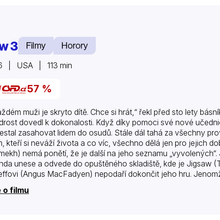
w 3
Filmy
Horory
6 | USA | 113 min
57 %
aždém muži je skryto dítě. Chce si hrát,“ řekl před sto lety bás
rost dovedl k dokonalosti. Když díky pomoci své nové učedn
estal zasahovat lidem do osudů. Stále dál tahá za všechny prov
, kteří si neváží života a co víc, všechno dělá jen pro jejich 
ekh) nemá ponětí, že je další na jeho seznamu „vyvolených“. 
da unese a odvede do opuštěného skladiště, kde je Jigsaw (To
effovi (Angus MacFadyen) nepodaří dokončit jeho hru. Jenom
hl dohrát…
 o filmu