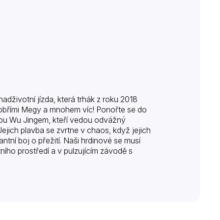
adživotní jízda, která trhák z roku 2018
a obřími Megy a mnohem víc! Ponořte se do
u Wu Jingem, kteří vedou odvážný
jich plavba se zvrtne v chaos, když jejich
ntní boj o přežití. Naši hrdinové se musí
ho prostředí a v pulzujícím závodě s