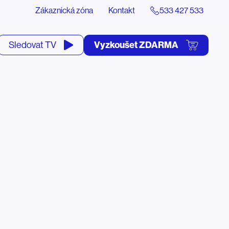
Zákaznická zóna
Kontakt
533 427 533
tevřít
Vyzkoušet ZDARMA
Sledovat TV
yhledávání