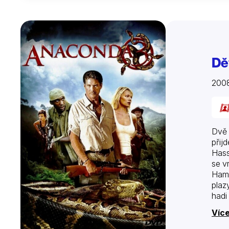
Dě
200
Dvě 
přij
Hass
se v
Hamm
plaz
hadi
poto
Více