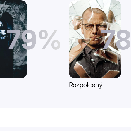
79%
7
Rozpolcený