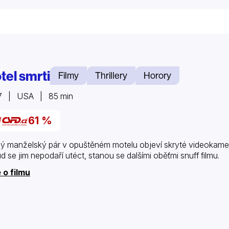
tel smrti
Filmy
Thrillery
Horory
7 | USA | 85 min
61 %
ý manželský pár v opuštěném motelu objeví skryté videokamer
d se jim nepodaří utéct, stanou se dalšími oběťmi snuff filmu.
 o filmu