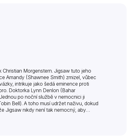
ník Christian Morgenstern. Jigsaw tuto jeho
ice Amandy (Shawnee Smith) zmizel, vůbec
ázky, intrikuje jako šedá eminence proti
dobro. Doktorka Lynn Denlon (Bahar
Jednou po noční službě v nemocnici ji
bin Bell). A toho musí udržet naživu, dokud
že Jigsaw nikdy není tak nemocný, aby