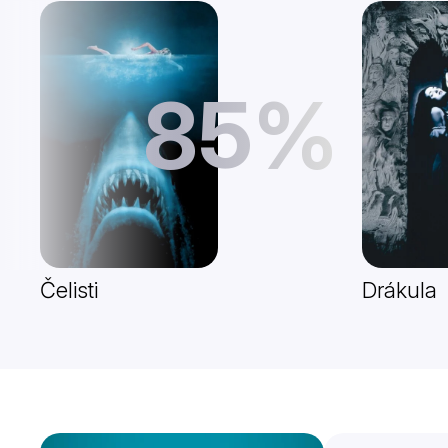
85%
Čelisti
Drákula