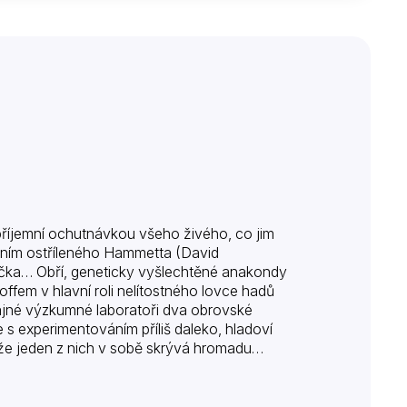
příjemní ochutnávkou všeho živého, co jim
dením ostříleného Hammetta (David
íčka… Obří, geneticky vyšlechtěné anakondy
offem v hlavní roli nelítostného lovce hadů
ajné výzkumné laboratoři dva obrovské
s experimentováním příliš daleko, hladoví
ší, že jeden z nich v sobě skrývá hromadu
edném útoku…