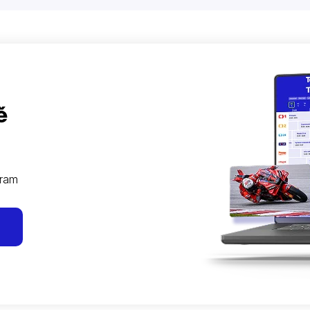
ě
gram