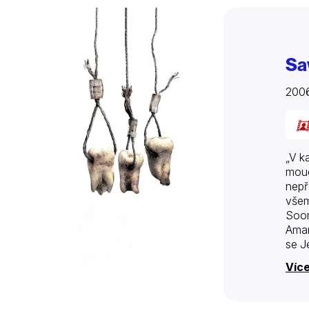
Sa
200
„V k
moud
nepř
všem
Soom
Aman
se J
nemo
Více