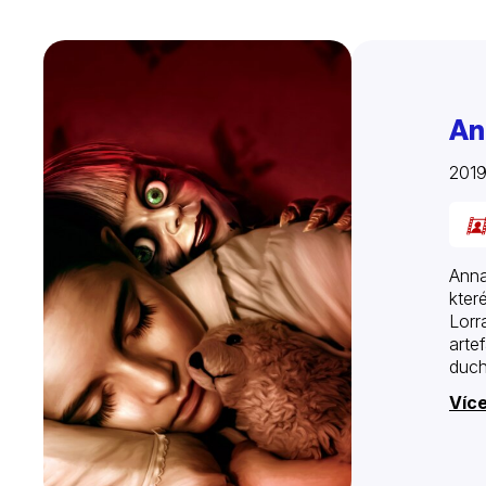
An
201
Anna
kter
Lorr
arte
duch
Více