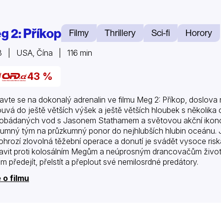
g 2: Příkop
Filmy
Thrillery
Sci-fi
Horory
 | USA, Čína | 116 min
43 %
ravte se na dokonalý adrenalin ve filmu Meg 2: Příkop, doslova n
uvá do ještě větších výšek a ještě větších hloubek s několik
obádaných vod s Jasonem Stathamem a světovou akční ikono
umný tým na průzkumný ponor do nejhlubších hlubin oceánu. Je
 ohrozí zlovolná těžební operace a donutí je svádět vysoce riska
avit proti kolosálním Megům a neúprosným drancovačům životní
m předejít, přelstít a přeplout své nemilosrdné predátory.
 o filmu