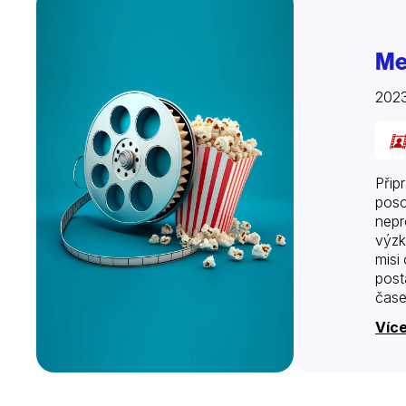
Me
2023
Přip
poso
nepr
výzk
misi
post
čase
Více