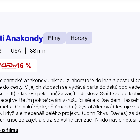
ti Anakondy
Filmy
Horory
8 | USA | 88 min
16 %
gigantické anakondy uniknou z laboratoře do lesa a cestu si z
de do cesty. V jejich stopách se vydává parta žoldáků pod ve
elhoff) a krvavé peklo může začít… doslova!Sviňte se do klub
racejí ve třetím pokračování vzrušující série s Davidem Hasselh
etta. Geniální vědkyně Amanda (Crystal Allenová) testuje v t
y. Když ale mecenáš celého projektu (John Rhys-Davies) zajde 
 uniknou ze zajetí a plazí se vstříc civilizaci. Nikdo navíc netu
mků. Podaří se anakondy předstihnout a zabránit jim ve vraž
 o filmu