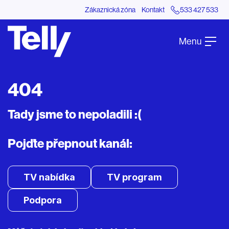
Zákaznická zóna
Kontakt
533 427 533
Menu
404
Tady jsme to nepoladili :(
Pojďte přepnout kanál:
TV nabídka
TV program
Podpora