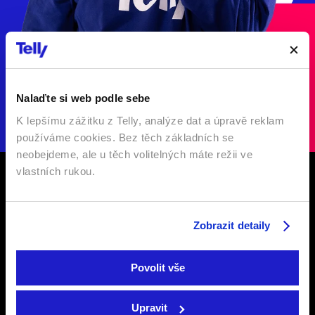
Nalaďte si web podle sebe
K lepšímu zážitku z Telly, analýze dat a úpravě reklam
používáme cookies. Bez těch základních se
neobejdeme, ale u těch volitelných máte režii ve
vlastních rukou.
Zobrazit detaily
Televize
Podpora
Povolit vše
Internetová televize
Internetová TV
Upravit
Satelitní televize
Satelitní TV