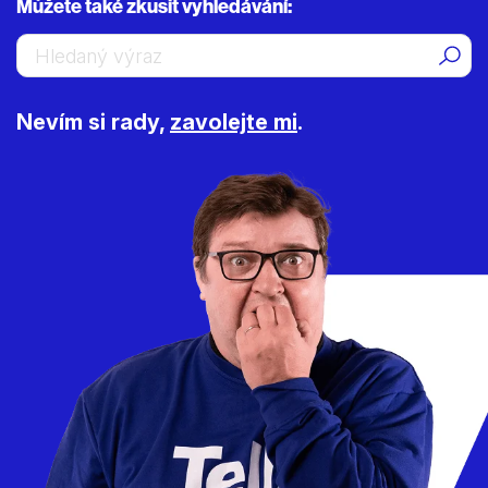
Můžete také zkusit vyhledávání:
Vyhledávání
Hled
Nevím si rady,
zavolejte mi
.