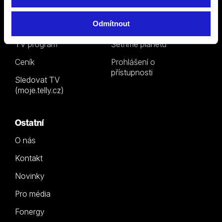
Kde koupit dárkovou
Ochrana osobních
Odmítnout
TV kartu
údajů
TV program
Šetříme planetu
Ceník
Prohlášení o
přístupnosti
Sledovat TV
(moje.telly.cz)
Ostatní
O nás
Kontakt
Novinky
Pro média
Fonergy