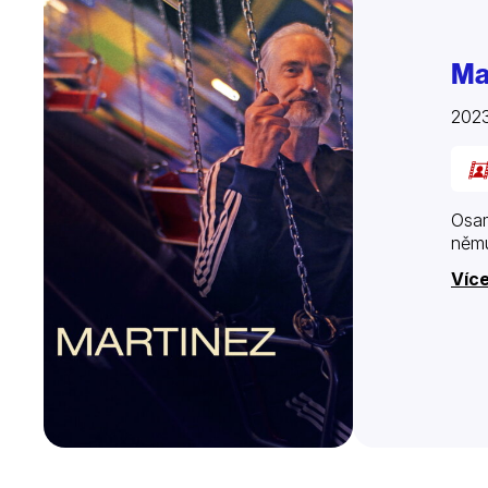
Ma
2023
Osam
němu
Více