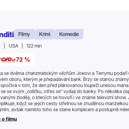
nditi
Filmy
Krimi
Komedie
1 | USA | 122 min
72 %
a se dvěma charizmatickým vězňům Joeovi a Terrymu podaří un
vém oboru, kterým je přepadávání bank. Brzy se stanou známým
ž spočívá v tom, že den před plánovanou loupeží unesou manaže
 se se svým „oslíčku, otřes se“ vydají do banky. Po několika 
vanými zloději, o kterých se hovoří i ve známé televizní show. 
plikuje, když se jejich cesty střetnou se znuděnou manželkou 
jmím, avšak namísto toho se stane komplicem a postupně milen
 o filmu