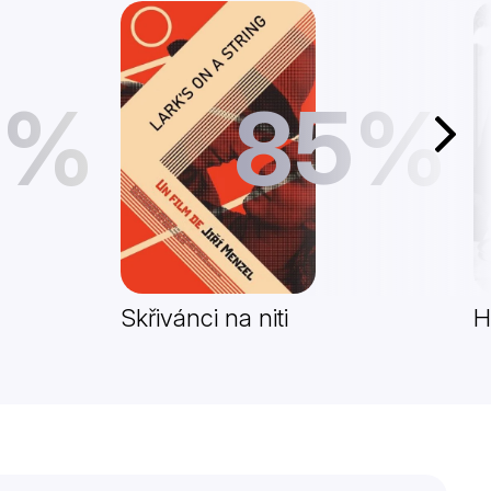
5%
85%
Další
Skřivánci na niti
H