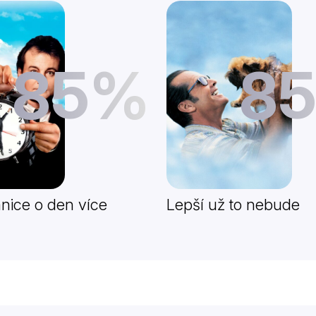
85%
8
nice o den více
Lepší už to nebude