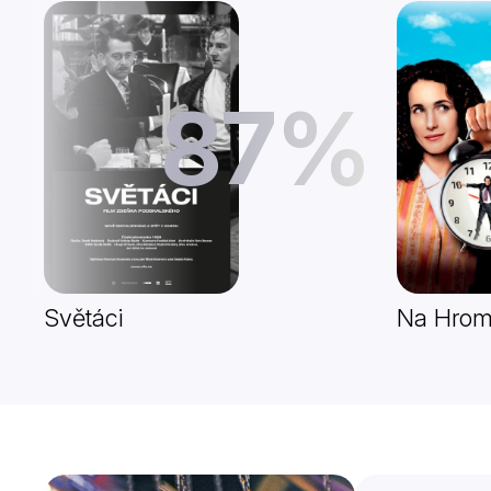
87%
Světáci
Na Hrom