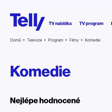
TV nabídka
TV program
Domů
Televize
Program
Filmy
Komedie
Komedie
Nejlépe hodnocené