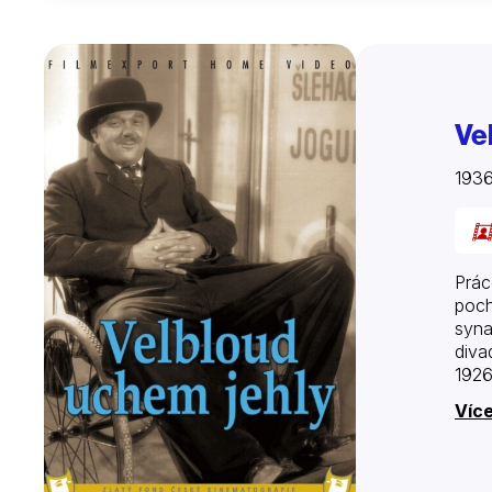
Ve
193
Prác
poch
syna
diva
1926
Více