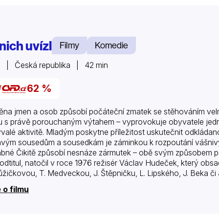
nich uvízl
Filmy
Komedie
 | Česká republika | 42 min
62 %
na jmen a osob způsobí počáteční zmatek se stěhováním velm
u s právě porouchaným výtahem – vyprovokuje obyvatele je
valé aktivitě. Mladým poskytne příležitost uskutečnit odkláda
vým sousedům a sousedkám je záminkou k rozpoutání vášnivý
bné Čikitě způsobí nesnáze zármutek – obě svým způsobem při
podtitul, natočil v roce 1976 režisér Václav Hudeček, který ob
ůžičkovou, T. Medveckou, J. Štěpničku, L. Lipského, J. Beka či
 o filmu