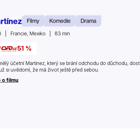
rtínez
Filmy
Komedie
Drama
 | Francie, Mexiko | 83 min
51 %
ělý účetní Martinez, který se brání odchodu do důchodu, dos
ž si uvědomí, že má život ještě před sebou.
 o filmu