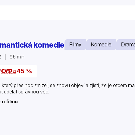
mantická komedie
Filmy
Komedie
Dram
2 | 96 min
45 %
 který přes noc zmizel, se znovu objeví a zjistí, že je otcem ma
it udělat správnou věc.
 o filmu