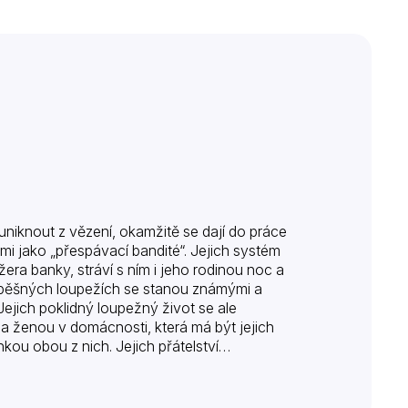
iknout z vězení, okamžitě se dají do práce
i jako „přespávací bandité“. Jejich systém
ra banky, stráví s ním i jeho rodinou noc a
úspěšných loupežích se stanou známými a
Jejich poklidný loupežný život se ale
a ženou v domácnosti, která má být jejich
kou obou z nich. Jejich přátelství…