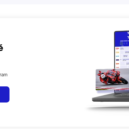
ě
gram