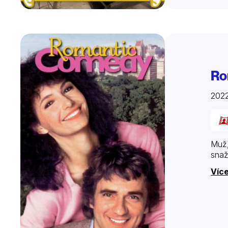
Ro
202
Muž,
snaž
Více