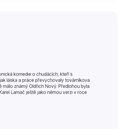
onická komedie o chudácích, kteří s
jak láska a práce převychovaly továrníkova
vě málo známý Oldřich Nový. Předlohou byla
ž Karel Lamač ještě jako němou verzi v roce