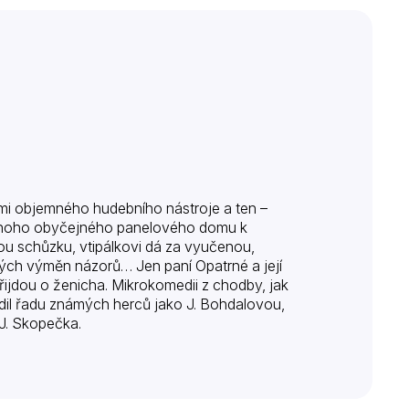
i objemného hudebního nástroje a ten –
dnoho obyčejného panelového domu k
nou schůzku, vtipálkovi dá za vyučenou,
ch výměn názorů… Jen paní Opatrné a její
jdou o ženicha. Mikrokomedii z chodby, jak
sadil řadu známých herců jako J. Bohdalovou,
 J. Skopečka.