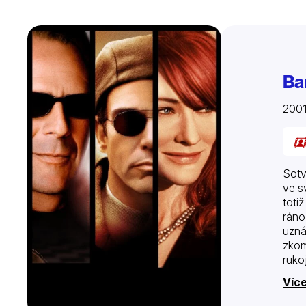
Ba
200
Sotv
ve s
toti
ráno
uzná
zkom
ruko
Více