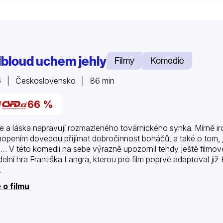
lbloud uchem jehly
Filmy
Komedie
6 | Československo | 86 min
66 %
e a láska napravují rozmazleného továrnického synka. Mírně ir
opením dovedou přijímat dobročinnost boháčů, a také o tom, 
… V této komedii na sebe výrazně upozornil tehdy ještě filmo
delní hra Františka Langra, kterou pro film poprvé adaptoval ji
.
 o filmu