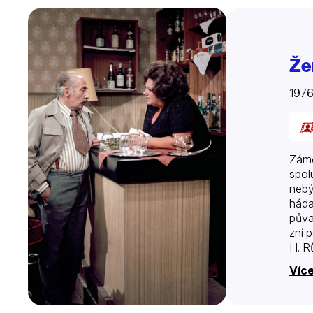
Že
1976
Zámě
spol
nebý
háda
půva
zní 
H. R
Více