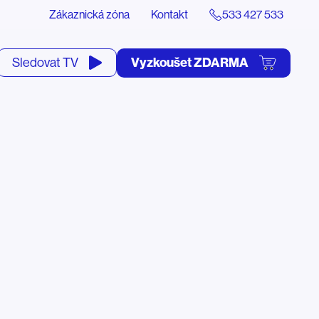
Zákaznická zóna
Kontakt
533 427 533
tevřít
Vyzkoušet ZDARMA
Sledovat TV
yhledávání