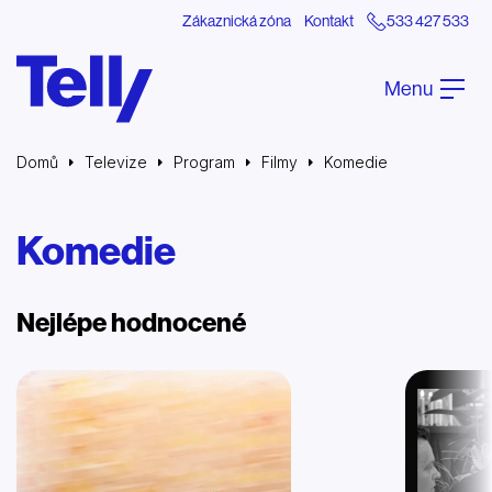
Zákaznická zóna
Kontakt
533 427 533
Menu
Domů
Televize
Program
Filmy
Komedie
Komedie
Nejlépe hodnocené