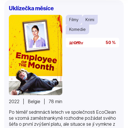
totiž místem, kde sny se stávají realitou… Billy a Nick
Uklízečka měsíce
jsou přátelé, kteří půlku života strávili
zdokonalováním svých prodejních fíglů. Svou práci
Filmy
Krimi
povýšili na uměleckou disciplínu, přesto skončili na
dlažbě. Oba jsou produktem své generace, která
Komedie
věřila v americký sen, tj….
50 %
2022 | Belgie | 78 min
Po téměř sedmnácti letech ve společnosti EcoClean
se vzorná zaměstnankyně rozhodne požádat svého
šéfa o první zvýšení platu, ale situace se jí vymkne z