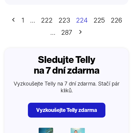
Předchozí
1
…
222
223
224
225
226
Další
…
287
Sledujte Telly
na 7 dní zdarma
Vyzkoušejte Telly na 7 dní zdarma. Stačí pár
kliků.
Vyzkoušejte Telly zdarma