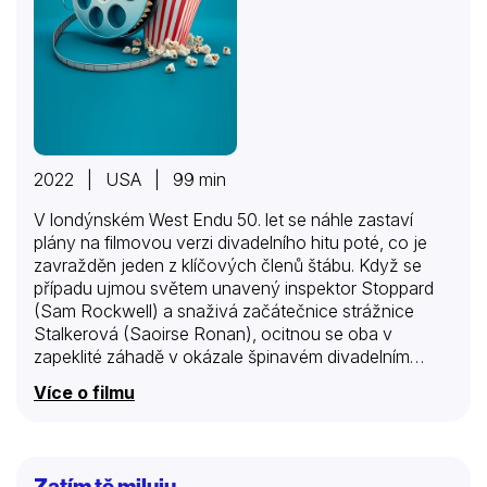
2022 | USA | 99 min
V londýnském West Endu 50. let se náhle zastaví
plány na filmovou verzi divadelního hitu poté, co je
zavražděn jeden z klíčových členů štábu. Když se
případu ujmou světem unavený inspektor Stoppard
(Sam Rockwell) a snaživá začátečnice strážnice
Stalkerová (Saoirse Ronan), ocitnou se oba v
zapeklité záhadě v okázale špinavém divadelním
podsvětí a vyšetřují záhadnou smrt na vlastní
Více o filmu
nebezpečí.
Zatím tě miluju