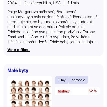
2004 | Česká republika, USA | 111 min
Paige Morganová měla svůj život pevně
naplánovaný a byla nezlomně přesvědčena o tom, že
neexistuje nic, co by jí mohlo zabránit vystudovat
medicínu a stát se doktorkou. Pak ale potkala
Eddieho, mladého sympatického podivína z Evropy.
Zamilovali se. Ano. A už to vypadalo, že velkému
štěstí nic nebrání. Jenže Eddie nebyl jen tak ledajaký
student, ale Edvard Valdemar Dangaard, dánský princ
Více o filmu
a jediný dědic trůnu. Jeho otec leží na smrtelné
posteli, takže Eddie musí zanechat rebelského
poflakování v Americe a vrátit se domů na
korunovaci. Bez Paige ovšem odjet nechce a tak
Malé byty
šokovaná Paige odlétá do vzdálené země, aby se
stala královnou. Dokáže to vůbec? Film se natáčel i v
Filmy
Komedie
Česku (především interiéry paláců) a malou rolí se v
něm…
62 %