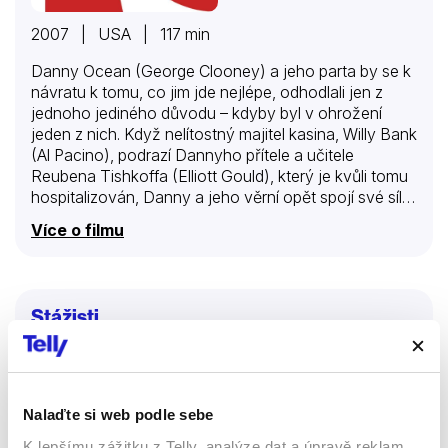
2007 | USA | 117 min
Danny Ocean (George Clooney) a jeho parta by se k
návratu k tomu, co jim jde nejlépe, odhodlali jen z
jednoho jediného důvodu – kdyby byl v ohrožení
jeden z nich. Když nelítostný majitel kasina, Willy Bank
(Al Pacino), podrazí Dannyho přítele a učitele
Reubena Tishkoffa (Elliott Gould), který je kvůli tomu
hospitalizován, Danny a jeho věrní opět spojí své síly
s cílem vyprázdnit Bankovy sejfy.
Více o filmu
Stážisti
Filmy
Komedie
61 %
Nalaďte si web podle sebe
K lepšímu zážitku z Telly, analýze dat a úpravě reklam