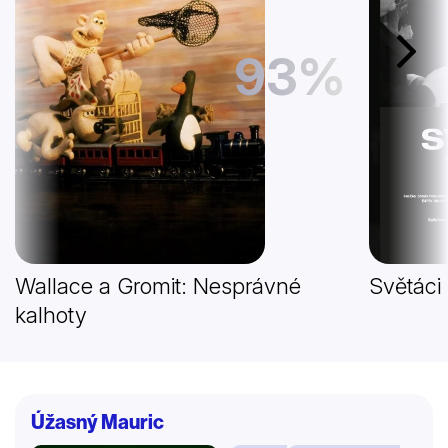
93%
Další
Wallace a Gromit: Nesprávné
Světáci
kalhoty
Úžasný Mauric