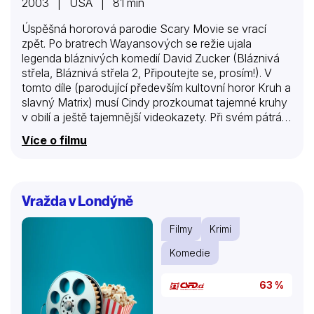
2003 | USA | 81 min
Úspěšná hororová parodie Scary Movie se vrací
zpět. Po bratrech Wayansových se režie ujala
legenda bláznivých komedií David Zucker (Bláznivá
střela, Bláznivá střela 2, Připoutejte se, prosím!). V
tomto díle (parodující především kultovní horor Kruh a
slavný Matrix) musí Cindy prozkoumat tajemné kruhy
v obilí a ještě tajemnější videokazety. Při svém pátrání
se setkává s tajemným Orpheem, který ji vysvětlí, že
Více o filmu
ona je vyvolená a musí pomoci prezidentovi překazit
invazi mimozemšťanů.
Vražda v Londýně
Filmy
Krimi
Komedie
63 %