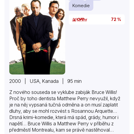
Komedie
72 %
2000 | USA, Kanada | 95 min
Z nového souseda se vyklube zabiják Bruce Willis!
Proč by toho dentista Matthew Perry nevyužil, když
je na něj vypsaná tučná odměna a on musí zaplatit
dluhy, aby se mohl rozvést s Rosannou Arquette…
Drsná krimi-komedie, která má spád, grády, humor i
napětí… Bruce Willis a Matthew Perry v příběhu z
předměstí Montrealu, kam se právě nastěhoval