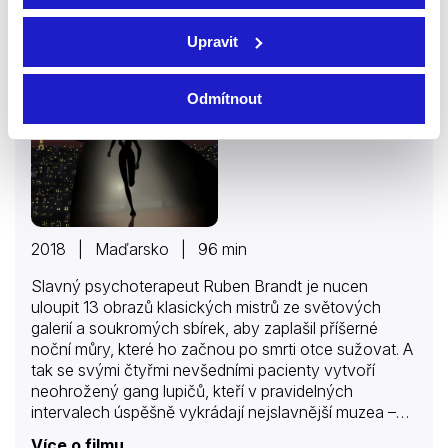
Upravit
75 %
Odmítnout
2018 | Maďarsko | 96 min
Slavný psychoterapeut Ruben Brandt je nucen
uloupit 13 obrazů klasických mistrů ze světových
galerií a soukromých sbírek, aby zaplašil příšerné
noční můry, které ho začnou po smrti otce sužovat. A
tak se svými čtyřmi nevšedními pacienty vytvoří
neohrožený gang lupičů, kteří v pravidelných
intervalech úspěšně vykrádají nejslavnější muzea –
Louvre, Tate, Uffizi, Hermitage a MoMa. „Sběratel“ se
Více o filmu