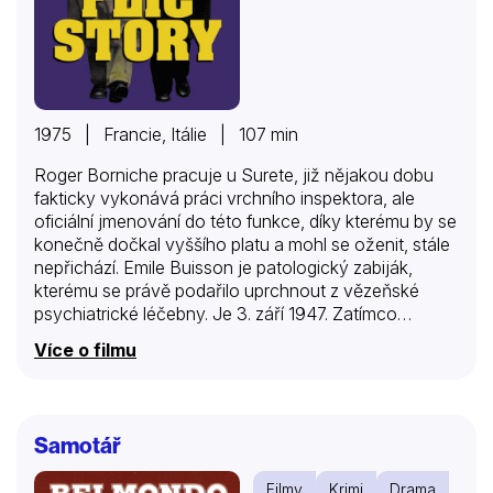
1975 | Francie, Itálie | 107 min
Roger Borniche pracuje u Surete, již nějakou dobu
fakticky vykonává práci vrchního inspektora, ale
oficiální jmenování do této funkce, díky kterému by se
konečně dočkal vyššího platu a mohl se oženit, stále
nepřichází. Emile Buisson je patologický zabiják,
kterému se právě podařilo uprchnout z vězeňské
psychiatrické léčebny. Je 3. září 1947. Zatímco
Buisson si začíná vyřizovat účty a buduje novou síť
Více o filmu
spolupracovníků, Borniche si v policejním archivu
vyzvedává jeho složku. Pátrání jde pomalu, past
několikrát sklapne naprázdno, ale každý má nějaké
slabé místo, každý někdy udělá chybu. Napínavé
Samotář
kriminální retro podle skutečných událostí zdobí i
herecké výkony obou hlavních představitelů: Jeana
Filmy
Krimi
Drama