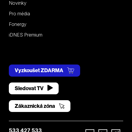
Novinky
Pro média
Fonergy
iDNES Premium
Vyzkoušet ZDARMA
Sledovat TV
Zákaznická zóna
533 427 533