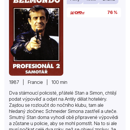
Louise Trintignanta jako Buissona a Alaina Delona
jako Borniche. S jeho autentickým výkonem byl prý
76 %
mimořádně spokojen i autor…
1987 | Francie | 100 min
Dva stárnoucí policisté, přátelé Stan a Simon, chtějí
podat výpověď a odjet na Antily dělat hoteliéry.
Zajdou se rozloučit do nočního klubu, tam ale
hledaný zločinec Schneider Simona zastřelí a uteče.
Smutný Stan doma vyhodí obě připravené výpovědi
a zůstane u policie, aby se mohl pomstít. Na to si ale
musí počkat celé dva roky, než se objeví zprávy, že