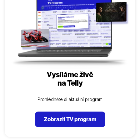
Vynucené přiznání ovšem Jerryho neuspokojí a
navzdory tomu, že je případ oficiálně uzavřen,
pokračuje s posedlou vytrvalostí v pátrání. Jak…
Vysíláme živě
na Telly
Prohlédněte si aktuální program
Zobrazit TV program