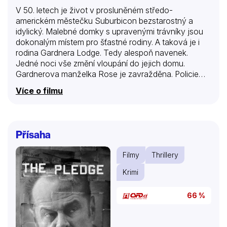
V 50. letech je život v prosluněném středo-
americkém městečku Suburbicon bezstarostný a
idylický. Malebné domky s upravenými trávníky jsou
dokonalým místem pro šťastné rodiny. A taková je i
rodina Gardnera Lodge. Tedy alespoň navenek.
Jedné noci vše změní vloupání do jejich domu.
Gardnerova manželka Rose je zavražděna. Policie
velmi rychle zatkne podezřelého. Ale když dojde na
Více o filmu
stanici k identifikaci, Gardner pachatele neoznačí. A
možná pro to má dobrý důvod. Podezřelým
z brutálního činu je totiž lichvář, který má na starost
klienty, kteří své dluhy mafii neplatí včas. Gardnerovo
Přísaha
rozhodnutí spustí řetězec podezírání, vydírání, násilí a
pomsty.
Filmy
Thrillery
Krimi
66 %