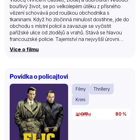
bouřlivý život, se po velkolepém útěku z přísného
vězení schovává pod rouškou obchodníka s
tkaninami. Když ho zločinná minulost dostihne, jde do
obchodu s místní policií a zavazuje se vyčistit
pařížské ulice od zlodějů a vrahů. Stává se hlavou
francouzské policie. Tajemství na nejvyšší úrovni
moci, brutální vraždy a temné klima Paříže během
Více o filmu
napoleonské éry.
Povídka o policajtovi
Filmy
Thrillery
Krimi
80 %