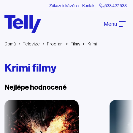
Zákaznická zóna
Kontakt
533 427 533
Menu
Domů
Televize
Program
Filmy
Krimi
Krimi filmy
Nejlépe hodnocené