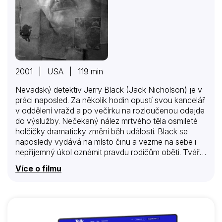
2001 | USA | 119 min
Nevadský detektiv Jerry Black (Jack Nicholson) je v
práci naposled. Za několik hodin opustí svou kancelář
v oddělení vražd a po večírku na rozloučenou odejde
do výslužby. Nečekaný nález mrtvého těla osmileté
holčičky dramaticky změní běh událostí. Black se
naposledy vydává na místo činu a vezme na sebe i
nepříjemný úkol oznámit pravdu rodičům oběti. Tváří
v tvář zdrcujícímu žalu dívčiny matky pak učiní slib,
Více o filmu
který vyřeší jeho nejistotu ohledně další existence
mimo policejní svět a navždy změní jeho život.
Přísahá na svou duši, že vraha najde. Mladý
ambiciózní detektiv zanedlouho zatkne
prostoduchého muže, který byl spatřen na místě činu.