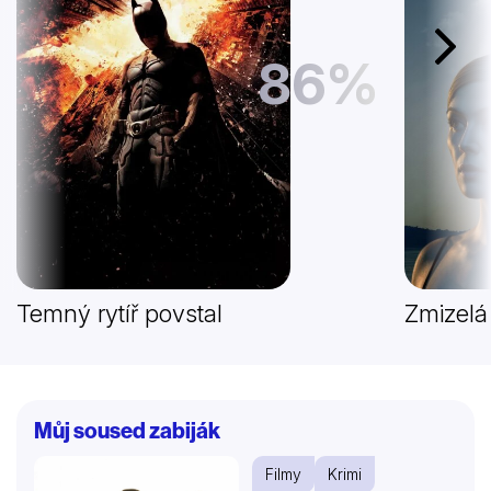
Další
86%
Temný rytíř povstal
Zmizelá
Můj soused zabiják
Filmy
Krimi