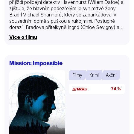
přijíždí policejní detektiv Havenhurst (Willem Dafoe) a
zjišťuje, že hlavním podezřelým je syn mrtvé ženy
Brad (Michael Shannon), který se zabarikádoval v
sousedním domě s puškou a rukojmími. Postupně
dorazí i Bradova přítelkyně Ingrid (Chloë Sevigny) a
kolega (Udo Kier). Z jejich výpovědí a vzpomínek se
Více o filmu
pomalu skládá obraz toho, co předcházelo tomuto
tragickému činu. Film byl inspirován skutečnou
událostí.
Mission: Impossible
Filmy
Krimi
Akční
74 %