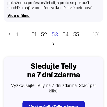
pokaženou profesionální ctí, a proto se pokouší
uprchlíka najít v prostředí velkoměstské betonové
džungle. Jde vytrvale po zločincově stopě a přitom
Více o filmu
potkává místní holky, pasáky, zloděje, mladé hippies i
místní policisty… Snímek patří k Siegelovým
nejzábavnějším a zároveň nejnásilnějším.
Předchozí
1
…
51
52
53
54
55
…
101
Další
Sledujte Telly
na 7 dní zdarma
Vyzkoušejte Telly na 7 dní zdarma. Stačí pár
kliků.
Vyzkoušejte Telly zdarma