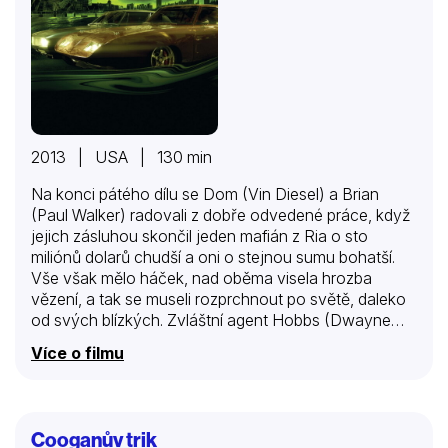
2013 | USA | 130 min
Na konci pátého dílu se Dom (Vin Diesel) a Brian
(Paul Walker) radovali z dobře odvedené práce, když
jejich zásluhou skončil jeden mafián z Ria o sto
miliónů dolarů chudší a oni o stejnou sumu bohatší.
Vše však mělo háček, nad oběma visela hrozba
vězení, a tak se museli rozprchnout po světě, daleko
od svých blízkých. Zvláštní agent Hobbs (Dwayne
Johnson), jenž jim šel po krku, se mezitím zaměřil na
Více o filmu
novou partičku bezohledných námezdných řidičů,
kteří svých schopností za volantem využívají
k páchání zločinu. Skupina vedená bezohledným a
chladnokrevným géniem zločinu Owenem Shawem
Cooganův trik
(Luke Evans) mu ale neustále uniká, a tak se ji