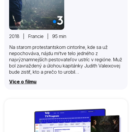
2018 | Francie | 95 min
Na starom protestantskom cintoríne, kde sa už
nepochováva, nájdu mŕtve telo jedného z
najvýznamnejších pestovateľov ustríc v regióne. Muž
bol zavraždený a úlohou kapitánky Judith Valeixovej
bude zistiť, kto a prečo to urobil…
Více o filmu