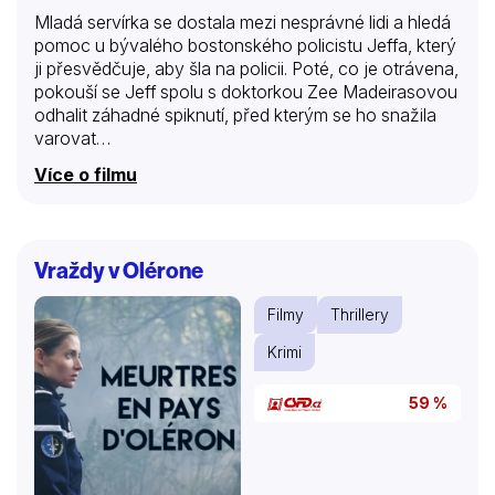
Mladá servírka se dostala mezi nesprávné lidi a hledá
pomoc u bývalého bostonského policistu Jeffa, který
ji přesvědčuje, aby šla na policii. Poté, co je otrávena,
pokouší se Jeff spolu s doktorkou Zee Madeirasovou
odhalit záhadné spiknutí, před kterým se ho snažila
varovat…
Více o filmu
Vraždy v Olérone
Filmy
Thrillery
Krimi
59 %