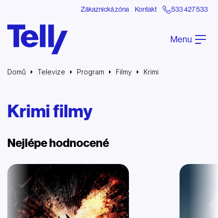
Zákaznická zóna
Kontakt
533 427 533
Menu
Domů
Televize
Program
Filmy
Krimi
Krimi filmy
Nejlépe hodnocené