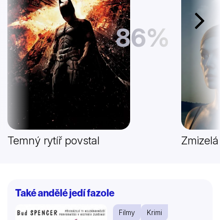
Další
86%
Temný rytíř povstal
Zmizelá
Také andělé jedí fazole
Filmy
Krimi