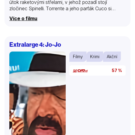
útok raketovými střelami, v jehož pozadí stojí
zločinec Spinelli. Torrente a jeho parťák Cuco si
musejí pospíšit, než bude pozdě. Film natočil režisér a
Více o filmu
představitel titulní postavy Santiago Segura.
Extralarge 4: Jo-Jo
Filmy
Krimi
Akční
57 %