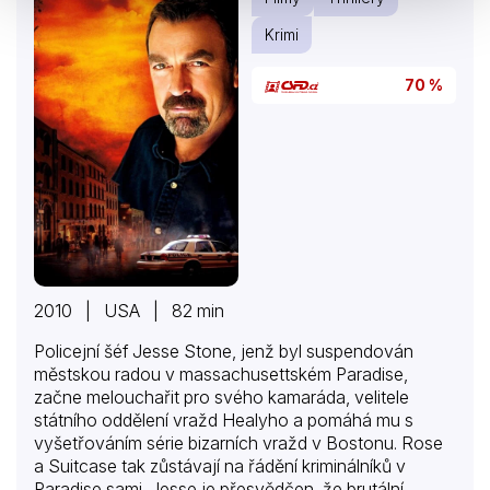
Krimi
70 %
2010 | USA | 82 min
Policejní šéf Jesse Stone, jenž byl suspendován
městskou radou v massachusettském Paradise,
začne melouchařit pro svého kamaráda, velitele
státního oddělení vražd Healyho a pomáhá mu s
vyšetřováním série bizarních vražd v Bostonu. Rose
a Suitcase tak zůstávají na řádění kriminálníků v
Paradise sami. Jesse je přesvědčen, že brutální