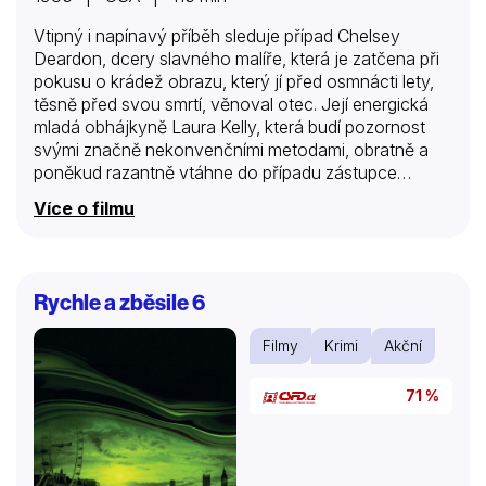
Vtipný i napínavý příběh sleduje případ Chelsey
Deardon, dcery slavného malíře, která je zatčena při
pokusu o krádež obrazu, který jí před osmnácti lety,
těsně před svou smrtí, věnoval otec. Její energická
mladá obhájkyně Laura Kelly, která budí pozornost
svými značně nekonvenčními metodami, obratně a
poněkud razantně vtáhne do případu zástupce
státního prokurátora a příštího okresního prokurátora
Více o filmu
Toma Logana, když ho před televizními kamerami
donutí slíbit, že osobně přezkoumá žalobu, v níž je
celá řada nejasností a rozporů. Zdánlivě banální
případ se dramaticky vyostří, když se Chelseu a
Rychle a zběsile 6
Toma někdo pokusí zavraždit. Navíc Lauru navštíví
detektiv Cavanaugh, který před lety vyšetřoval požár,
Filmy
Krimi
Akční
při kterém zemřel malíř Sebastian Deardon a kromě
svého přesvědčení, že tehdy šlo o vraždu předá
71 %
obhájkyni seznam…