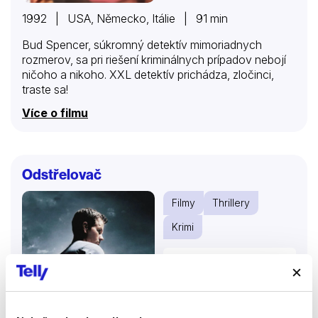
1992 | USA, Německo, Itálie | 91 min
Bud Spencer, súkromný detektív mimoriadnych
rozmerov, sa pri riešení kriminálnych prípadov nebojí
ničoho a nikoho. XXL detektív prichádza, zločinci,
traste sa!
Více o filmu
Odstřelovač
Filmy
Thrillery
Krimi
72 %