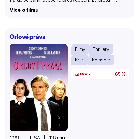
zločiny mají nějakou spojitost s nechvalně proslulým
Více o filmu
bossem podsvětí Ginem Fishem a, ve snaze
zapomenout na pracovní i osobní trable v Paradise,
do jejich objasnění soustředí veškerou energii…
Orlové práva
Filmy
Thrillery
Krimi
Komedie
65 %
1986 | USA | 116 min