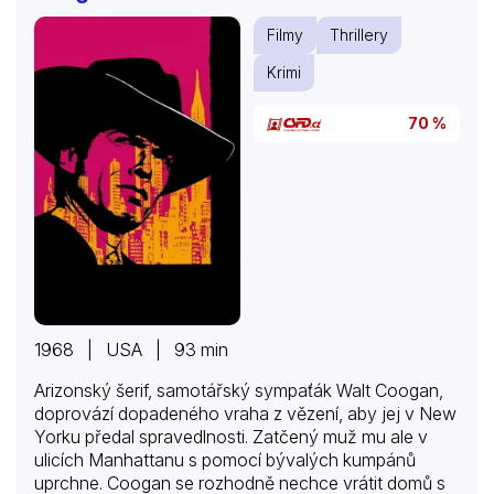
rozhodne zastavit jejich vlastními zbraněmi. S pomocí
Filmy
Thrillery
rychlých řidičů, kteří jako by se za volantem narodili. A
těmi nejlepšími jsou přece…
Krimi
70 %
1968 | USA | 93 min
Arizonský šerif, samotářský sympaťák Walt Coogan,
doprovází dopadeného vraha z vězení, aby jej v New
Yorku předal spravedlnosti. Zatčený muž mu ale v
ulicích Manhattanu s pomocí bývalých kumpánů
uprchne. Coogan se rozhodně nechce vrátit domů s