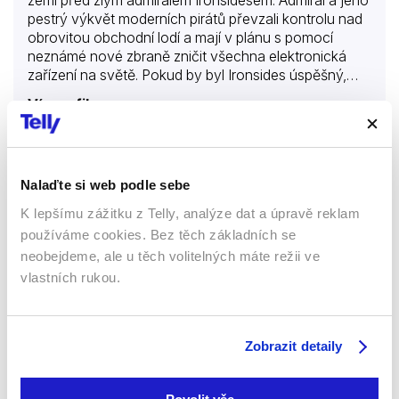
pestrý výkvět moderních pirátů převzali kontrolu nad
obrovitou obchodní lodí a mají v plánu s pomocí
neznámé nové zbraně zničit všechna elektronická
zařízení na světě. Pokud by byl Ironsides úspěšný,
znamenalo by to zkázu celého světa.
Více o filmu
King: Návrat domů
Nalaďte si web podle sebe
K lepšímu zážitku z Telly, analýze dat a úpravě reklam
Filmy
Dobrodružné
používáme cookies. Bez těch základních se
Rodinné
neobejdeme, ale u těch volitelných máte režii ve
vlastních rukou.
43 %
Zobrazit detaily