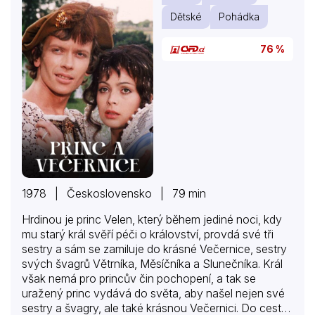
Dětské
Pohádka
76 %
1978 | Československo | 79 min
Hrdinou je princ Velen, který během jediné noci, kdy
mu starý král svěří péči o království, provdá své tři
sestry a sám se zamiluje do krásné Večernice, sestry
svých švagrů Větrníka, Měsíčníka a Slunečníka. Král
však nemá pro princův čin pochopení, a tak se
uražený princ vydává do světa, aby našel nejen své
sestry a švagry, ale také krásnou Večernici. Do cesty