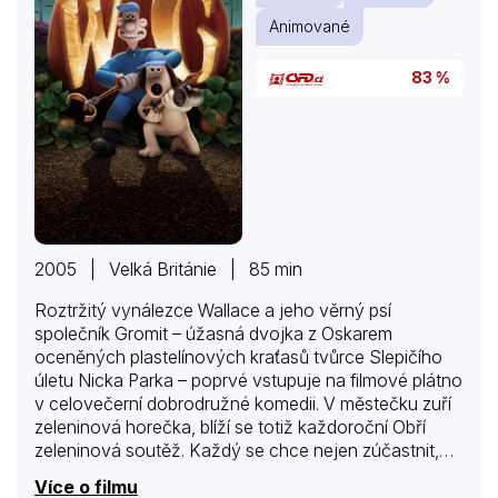
Animované
83 %
2005 | Velká Británie | 85 min
Roztržitý vynálezce Wallace a jeho věrný psí
společník Gromit – úžasná dvojka z Oskarem
oceněných plastelínových kraťasů tvůrce Slepičího
úletu Nicka Parka – poprvé vstupuje na filmové plátno
v celovečerní dobrodružné komedii. V městečku zuří
zeleninová horečka, blíží se totiž každoroční Obří
zeleninová soutěž. Každý se chce nejen zúčastnit,
ale především vyhrát, proto všichni hojně využívají
Více o filmu
služeb Wallace a Gromita, kteří vlastní vynález na