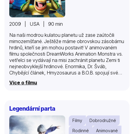
2009 | USA | 90 min
Na naši modrou kulatou planetu už zase zaútočili
mimozemšťané. Ještěže máme obrovskou zásobárnu
hrdinů, kteří se jim mohou postavit! V animovaném
filmu společnosti DreamWorks Animation Monstra vs.
vetřelci se vydávají na misi zachránit planetu Zemi ti
nejneobvyklejší hrdinové. Enormika, Dr. Šváb,
Chybějící článek, Hmyzosaurus a B.O.B. spojují své
síly, aby se ubránili útokům vetřelců. Úchvatná
Více o filmu
animace a zábavný příběh dělají z tohoto
velkolepého dobrodružství monstrózní zábavu pro
všechny!
Legendární parta
Filmy
Dobrodružné
Rodinné
Animované