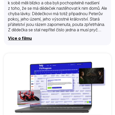
k sobě měli blízko a oba byli pochopitelně nadšení
z toho, že se má dědeček nastěhovat k nim domů. Ale
chyba lávky. Dědečkovi má totiž připadnou Peterův
pokoj, jeho území, jeho výsostné království. Stará
přátelství jsou rázem zapomenuta, pouta zpřetrhána.
Z dědečka se stal nepřítel číslo jedna a musí pryč
z domu. Peter vyhlásí nesmlouvavou válku a
Více o filmu
nachystá na dědu sérii mistrně naplánovaných
naschválů a karambolů. Leckdo by se po nich raději
uklidil do domova důchodců, ale tenhle děda je
z tvrdého těsta. Rozhodně se nevzdá, přijme válečný
stav jako výzvu a pustí se do boje. Akci střídá
protiakce, na jeden zákeřný naschvál je tu hned
odpověď, po jednom šíleném nápadu na jedné straně
přichází ještě bláznivější jako…