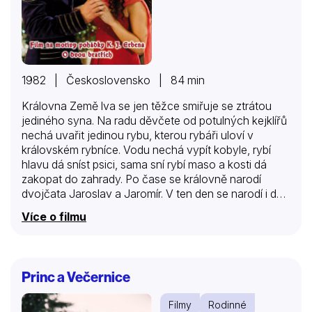
1982 | Československo | 84 min
Královna Země lva se jen těžce smiřuje se ztrátou
jediného syna. Na radu děvčete od potulných kejklířů
nechá uvařit jedinou rybu, kterou rybáři uloví v
královském rybníce. Vodu nechá vypít kobyle, rybí
hlavu dá sníst psici, sama sní rybí maso a kosti dá
zakopat do zahrady. Po čase se královně narodí
dvojčata Jaroslav a Jaromír. V ten den se narodí i dvě
stejná hříbata, dvě štěňata a s z kostí v zemi vyrostou
Více o filmu
dva meče. Malí princové vyrostou za rok jako jiní za
sedm let. Když dospějí, zamiluje se Jaromír do
tajemného obrazu krásné princezny. Přes zákaz
rodičů se vydá princeznu hledat. Najde ji v podivném
Princ a Večernice
království démantových skal, ale aby ji získal, musí
splnit tři úkoly. Nedokáže to a…
Filmy
Rodinné