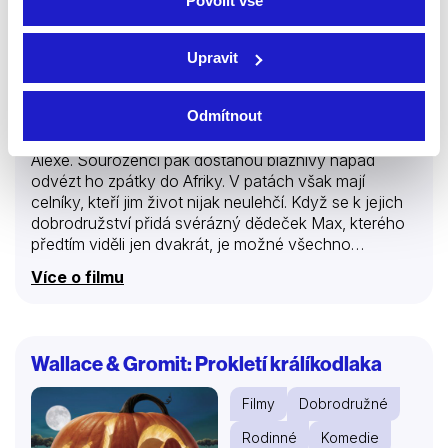
Povolit vše
Upravit
2022 | Francie, Belgie | 105 min
Odmítnout
King, lvíče určené k pašování, uteče z letiště a najde
útočiště v domě dvanáctileté Inès a patnáctiletého
Alexe. Sourozenci pak dostanou bláznivý nápad
odvézt ho zpátky do Afriky. V patách však mají
celníky, kteří jim život nijak neulehčí. Když se k jejich
dobrodružství přidá svérázný dědeček Max, kterého
předtím viděli jen dvakrát, je možné všechno…
Více o filmu
Wallace & Gromit: Prokletí králíkodlaka
Filmy
Dobrodružné
Rodinné
Komedie