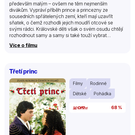
především malým – ovšem ne těm nejmenším
divákům. Vypráví příběh prince a princezny ze
sousedních spřátelených zemí, kteří mají uzavřít
sňatek, o čemž rozhodli jejich moudří otcové se
svými rádci. Královské děti však o svém osudu chtějí
rozhodnout samy a samy si také touží vybrat
životního partnera, který se bude líbit jim, a ne
Více o filmu
takového, kterého určí státní důvody…
Třetí princ
Filmy
Rodinné
Dětské
Pohádka
68 %