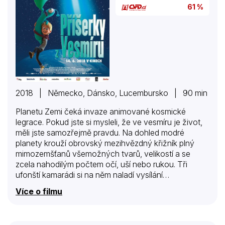
61 %
2018 | Německo, Dánsko, Lucembursko | 90 min
Planetu Zemi čeká invaze animované kosmické
legrace. Pokud jste si mysleli, že ve vesmíru je život,
měli jste samozřejmě pravdu. Na dohled modré
planety krouží obrovský mezihvězdný křižník plný
mimozemšťanů všemožných tvarů, velikostí a se
zcela nahodilým počtem očí, uší nebo rukou. Tři
ufonští kamarádi si na něm naladí vysílání
teleshoppingu a okamžitě se zamilují do speciální,
Více o filmu
bezkonkurenčně nejlepší masážní matrace za tu
nejlepší cenu. Je báječná a musejí ji mít. Rozhodnou
se, že si ji pořídí a potají se k nám vydají v létajícím