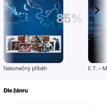
Další
85%
Nekonečný příběh
E.T. – 
Dle žánru