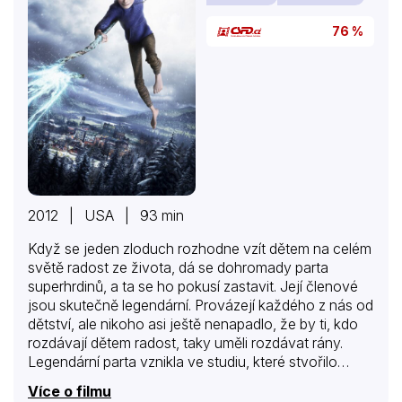
76 %
2012 | USA | 93 min
Když se jeden zloduch rozhodne vzít dětem na celém
světě radost ze života, dá se dohromady parta
superhrdinů, a ta se ho pokusí zastavit. Její členové
jsou skutečně legendární. Provázejí každého z nás od
dětství, ale nikoho asi ještě nenapadlo, že by ti, kdo
rozdávají dětem radost, taky uměli rozdávat rány.
Legendární parta vznikla ve studiu, které stvořilo
Shreka a Madagaskar. Filmu, o němž se s předstihem
Více o filmu
mluví jako o animované události roku, vysloveně sluší