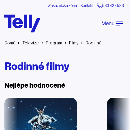
Zákaznická zóna
Kontakt
533 427 533
Menu
Domů
Televize
Program
Filmy
Rodinné
Rodinné filmy
Nejlépe hodnocené