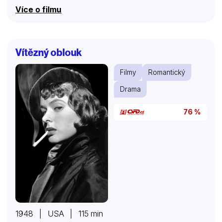
výroční genovijský ples. Předtím ovšem musí
Více o filmu
absolvovat řadu lekcí společenského chování a
proměnit se z ošklivého káčátka v půvabnou labuť…
Vítězný oblouk
Filmy
Romantický
Drama
76 %
1948 | USA | 115 min