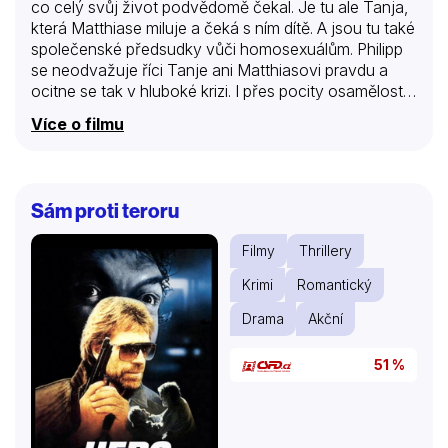
co celý svůj život podvědomě čekal. Je tu ale Tanja,
která Matthiase miluje a čeká s ním dítě. A jsou tu také
společenské předsudky vůči homosexuálům. Philipp
se neodvažuje říci Tanje ani Matthiasovi pravdu a
ocitne se tak v hluboké krizi. I přes pocity osamělosti
a zmatenosti si stále zřetelněji uvědomuje, že pro něj
Více o filmu
neexistuje žádná jiná možnost než ztotožnit se sám
se sebou a svými vášnivými představami. Přes
protest studia DEFA se Heinerovi Carowovi,
režisérovi slavné Legendy o Paule a Paulovi, povedlo
Sám proti teroru
natočit citlivý milostný příběh jako obhajobu
tolerance.(Das Filmfest)
Filmy
Thrillery
Krimi
Romantický
Drama
Akční
51 %