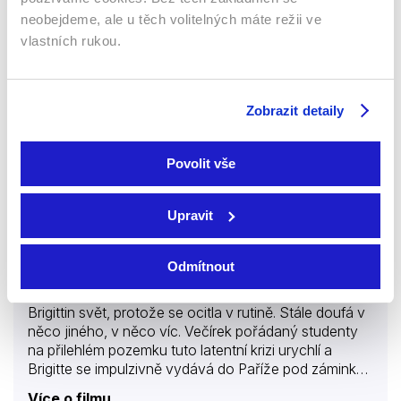
neobejdeme, ale u těch volitelných máte režii ve
63 %
vlastních rukou.
Zobrazit detaily
Povolit vše
Upravit
2014 | Francie | 98 min
Dlouholetí padesátníci Brigitte a Xavier se živí
Odmítnout
chovem skotu v regionálním chovu ve Francii. Život
se jim daří, ale odchod jejich dětí z domova převrátil
Brigittin svět, protože se ocitla v rutině. Stále doufá v
něco jiného, v něco víc. Večírek pořádaný studenty
na přilehlém pozemku tuto latentní krizi urychlí a
Brigitte se impulzivně vydává do Paříže pod záminkou
návštěvy lékaře. Město ji okamžitě povzbudí, a když
Více o filmu