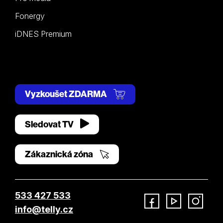
Fonergy
iDNES Premium
Vyzkoušet ZDARMA
Sledovat TV
Zákaznická zóna
533 427 533
info@telly.cz
Facebook
YouTube
Instagram