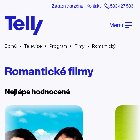
Zákaznická zóna
Kontakt
533 427 533
Menu
Domů
Televize
Program
Filmy
Romantický
Romantické filmy
Nejlépe hodnocené