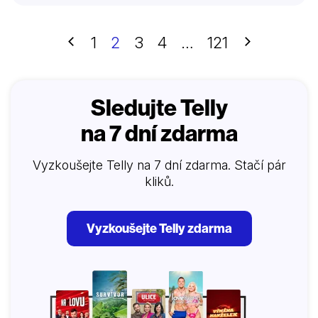
Předchozí
Další
1
2
3
4
…
121
Sledujte Telly
na 7 dní zdarma
Vyzkoušejte Telly na 7 dní zdarma. Stačí pár
kliků.
Vyzkoušejte Telly zdarma