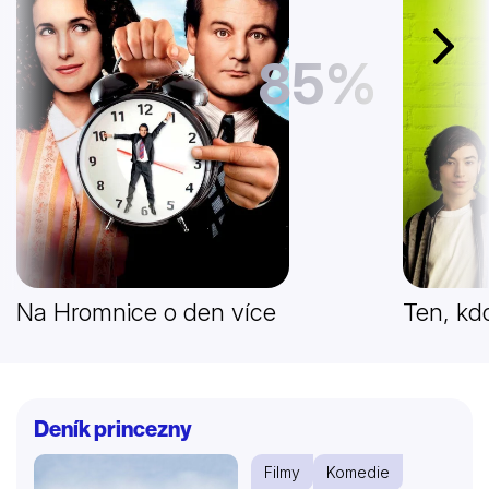
Další
85%
Na Hromnice o den více
Ten, kdo
Deník princezny
Filmy
Komedie