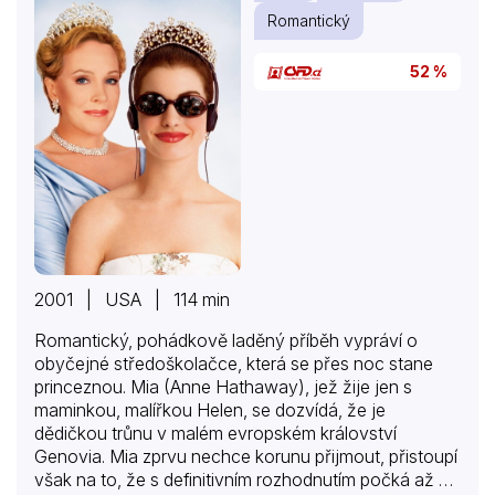
Romantický
52 %
2001 | USA | 114 min
Romantický, pohádkově laděný příběh vypráví o
obyčejné středoškolačce, která se přes noc stane
princeznou. Mia (Anne Hathaway), jež žije jen s
maminkou, malířkou Helen, se dozvídá, že je
dědičkou trůnu v malém evropském království
Genovia. Mia zprvu nechce korunu přijmout, přistoupí
však na to, že s definitivním rozhodnutím počká až na