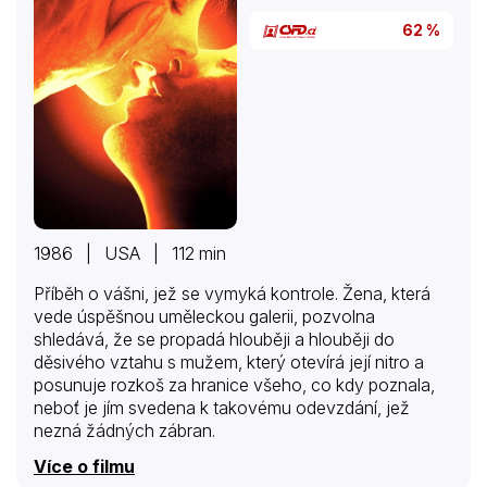
62 %
1986 | USA | 112 min
Příběh o vášni, jež se vymyká kontrole. Žena, která
vede úspěšnou uměleckou galerii, pozvolna
shledává, že se propadá hlouběji a hlouběji do
děsivého vztahu s mužem, který otevírá její nitro a
posunuje rozkoš za hranice všeho, co kdy poznala,
neboť je jím svedena k takovému odevzdání, jež
nezná žádných zábran.
Více o filmu