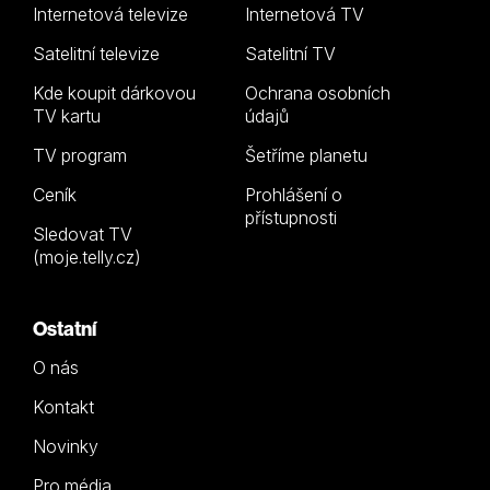
Internetová televize
Internetová TV
Satelitní televize
Satelitní TV
Kde koupit dárkovou
Ochrana osobních
TV kartu
údajů
TV program
Šetříme planetu
Ceník
Prohlášení o
přístupnosti
Sledovat TV
(moje.telly.cz)
Ostatní
O nás
Kontakt
Novinky
Pro média