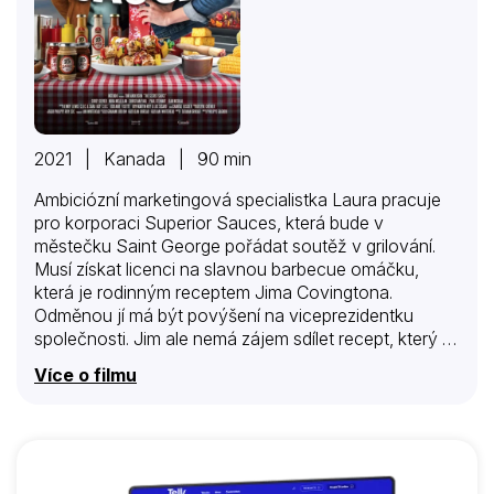
2021 | Kanada | 90 min
Ambiciózní marketingová specialistka Laura pracuje
pro korporaci Superior Sauces, která bude v
městečku Saint George pořádat soutěž v grilování.
Musí získat licenci na slavnou barbecue omáčku,
která je rodinným receptem Jima Covingtona.
Odměnou jí má být povýšení na viceprezidentku
společnosti. Jim ale nemá zájem sdílet recept, který je
dílem jeho zesnulé matky. Drží ho v tajnosti,
Více o filmu
zázračnou přísadu neznají ani jeho zaměstnanci.
Lauru a Jima to k sobě přitahuje a Laura se musí
rozhodnout, jestli zůstane věrná své práci a
přesvědčí Jima, aby podepsal licenční smlouvu, nebo
se postaví za jeho rozhodnutí chránit rodinný odkaz.