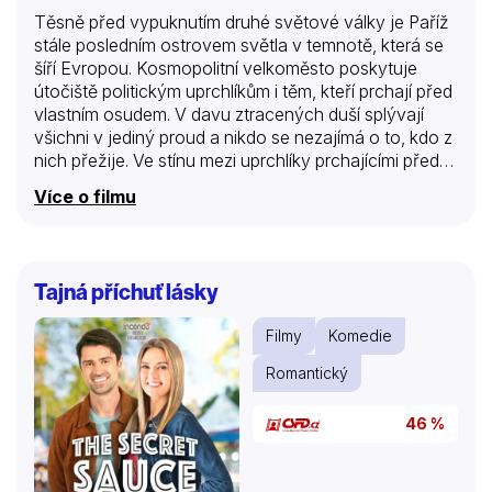
Těsně před vypuknutím druhé světové války je Paříž
stále posledním ostrovem světla v temnotě, která se
šíří Evropou. Kosmopolitní velkoměsto poskytuje
útočiště politickým uprchlíkům i těm, kteří prchají před
vlastním osudem. V davu ztracených duší splývají
všichni v jediný proud a nikdo se nezajímá o to, kdo z
nich přežije. Ve stínu mezi uprchlíky prchajícími před
nacismem přežívá i doktor Ravic (Charles Boyer),
Více o filmu
který v utajení provádí nelegální operace. Jedné
deštivé noci zachrání před sebevraždou zoufalou
ženu Joan (Ingrid Bergmanová) a jejich osudy se
navždy protnou. Jejich vášeň se stává útočištěm
Tajná příchuť lásky
před světem, který se hroutí. Dvojice ztracenců živoří
v bezvýchodné temnotě a bídě bez naděje.
Filmy
Komedie
Uzavřenému Ravicovi navíc vážně hrozí deportace.
Když v ulicích Paříže rozpozná úhlavního nepřítele v…
Romantický
46 %