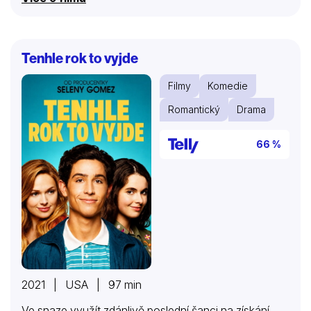
potká okouzlujícího dánského gentlemana, impulzivně
se nechá polichotit jeho pozorností…
Tenhle rok to vyjde
Filmy
Komedie
Romantický
Drama
66 %
2021 | USA | 97 min
Ve snaze využít zdánlivě poslední šanci na získání