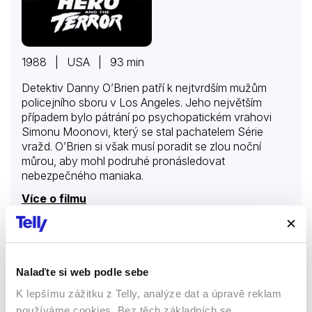
1988 | USA | 93 min
Detektiv Danny O’Brien patří k nejtvrdším mužům
policejního sboru v Los Angeles. Jeho největším
případem bylo pátrání po psychopatickém vrahovi
Simonu Moonovi, který se stal pachatelem Série
vražd. O’Brien si však musí poradit se zlou noční
můrou, aby mohl podruhé pronásledovat
nebezpečného maniaka.
Více o filmu
Vesničanka v Paříži
Nalaďte si web podle sebe
Filmy
Komedie
K lepšímu zážitku z Telly, analýze dat a úpravě reklam
Romantický
používáme cookies. Bez těch základních se