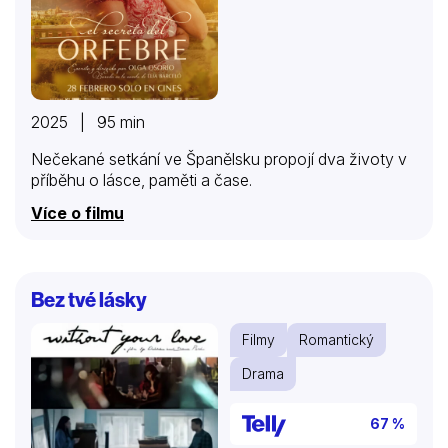
2025 | 95 min
Nečekané setkání ve Španělsku propojí dva životy v
příběhu o lásce, paměti a čase.
Více o filmu
Bez tvé lásky
Filmy
Romantický
Drama
67 %