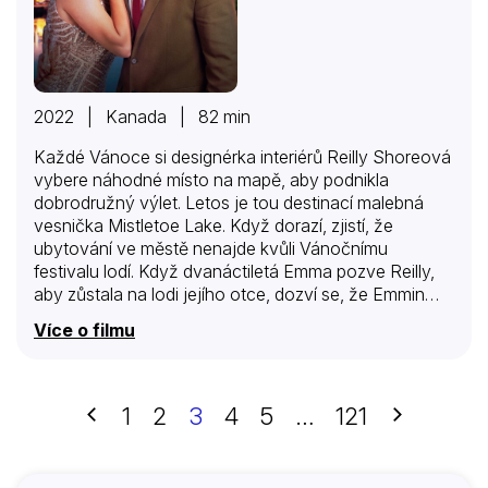
2022 | Kanada | 82 min
Každé Vánoce si designérka interiérů Reilly Shoreová
vybere náhodné místo na mapě, aby podnikla
dobrodružný výlet. Letos je tou destinací malebná
vesnička Mistletoe Lake. Když dorazí, zjistí, že
ubytování ve městě nenajde kvůli Vánočnímu
festivalu lodí. Když dvanáctiletá Emma pozve Reilly,
aby zůstala na lodi jejího otce, dozví se, že Emmin
otec Raymond Mitchell prodává svou loď a nemůže
Více o filmu
se festivalu zúčastnit. Zarmoucená Emma požádá o
pomoc Reilly, aby přesvědčila Raymonda, ať se
festivalu účastní. A tak se udějí dokonalé Vánoce na
jezeře Jmelí.
Předchozí
Další
1
2
3
4
5
…
121