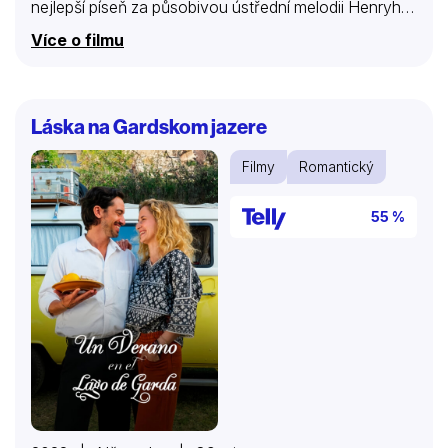
nejlepší píseň za působivou ústřední melodii Henryho
Manciniho a Johnyho Mercera.
Více o filmu
Láska na Gardskom jazere
Filmy
Romantický
55 %