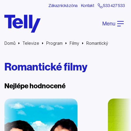
Zákaznická zóna
Kontakt
533 427 533
Menu
Domů
Televize
Program
Filmy
Romantický
Romantické filmy
Nejlépe hodnocené