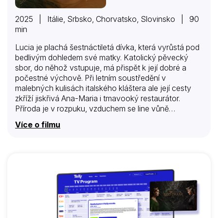
2025 | Itálie, Srbsko, Chorvatsko, Slovinsko | 90
min
Lucia je plachá šestnáctiletá dívka, která vyrůstá pod
bedlivým dohledem své matky. Katolický pěvecký
sbor, do něhož vstupuje, má přispět k její dobré a
počestné výchově. Při letním soustředění v
malebných kulisách italského kláštera ale její cesty
zkříží jiskřivá Ana-Maria i tmavooký restaurátor.
Příroda je v rozpuku, vzduchem se line vůně
kvetoucích růží a Lucia objevuje dosud nepoznanou
Více o filmu
řeč vlastního těla, která je ale v přímém rozporu s
církevní cudností i její naivně čistou vírou. Jsou
hrozny našich hříchů opravdu tak kyselé i ve chvíli,
kdy se vymaníme z prastarých hodnot a
nasloucháme sami sobě? Celovečerní prvotina Uršky
Djukić může svou zjitřenou obrazotvorností
připomenout filmy Céline Sciammy, její senzuální a
nápaditý styl, v němž se křesťanská symbolika prolíná
s ryzí…