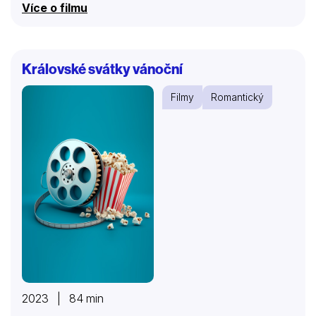
Více o filmu
naplněno, a tak se Anton Schindler vydává zpět do
minulosti, kde se snaží objevit stopu té nehynoucí a
utajené vášně.
Královské svátky vánoční
Filmy
Romantický
2023 | 84 min