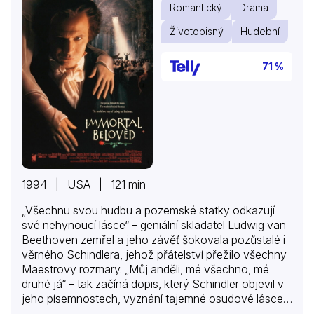
Romantický
Drama
Životopisný
Hudební
71 %
1994 | USA | 121 min
„Všechnu svou hudbu a pozemské statky odkazují
své nehynoucí lásce“ – geniální skladatel Ludwig van
Beethoven zemřel a jeho závěť šokovala pozůstalé i
věrného Schindlera, jehož přátelství přežilo všechny
Maestrovy rozmary. „Můj anděli, mé všechno, mé
druhé já“ – tak začíná dopis, který Schindler objevil v
jeho písemnostech, vyznání tajemné osudové lásce,
jejíž podobu nikdo netuší. poslední přání ale musí být