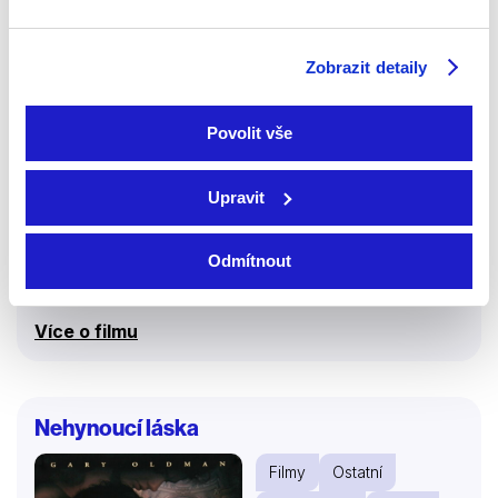
Zobrazit detaily
Povolit vše
2021 | USA | 113 min
Upravit
Popelka Kay Cannonové je moderní filmový muzikál a
zároveň odvážné pojetí pohádkové klasiky. Naše
Odmítnout
ambiciózní hrdinka má velký sen. Její Famózní víla
kmotřička jí pomůže vytrvat a uskutečnil ho.
Více o filmu
Nehynoucí láska
Filmy
Ostatní