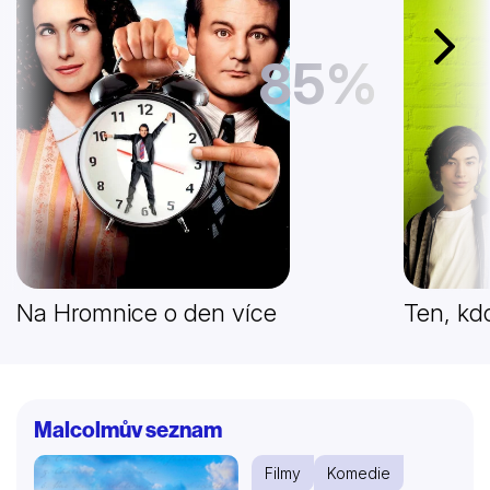
Další
85%
Na Hromnice o den více
Ten, kdo
Malcolmův seznam
Filmy
Komedie