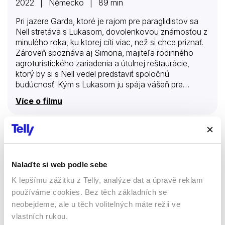
2022 | Německo | 89 min
Pri jazere Garda, ktoré je rajom pre paraglidistov sa
Nell stretáva s Lukasom, dovolenkovou známosťou z
minulého roka, ku ktorej cíti viac, než si chce priznať.
Zároveň spoznáva aj Simona, majiteľa rodinného
agroturistického zariadenia a útulnej reštaurácie,
ktorý by si s Nell vedel predstaviť spoločnú
budúcnosť. Kým s Lukasom ju spája vášeň pre
lietanie a slobodu, Simone ju očarí svojím
Více o filmu
kuchárskym umením – láska predsa ide cez žalúdok.
Nell však váha. Najmä preto, že doteraz chcela
všetko, len nie trvalý vzťah.
Příběh Popelky
Nalaďte si web podle sebe
Filmy
Komedie
K lepšímu zážitku z Telly, analýze dat a úpravě reklam
Romantický
Fantasy
používáme cookies. Bez těch základních se
neobejdeme, ale u těch volitelných máte režii ve
38 %
vlastních rukou.