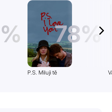
1%
78%
Další
P.S. Miluji tě
V