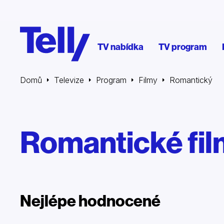
TV nabídka
TV program
Domů
Televize
Program
Filmy
Romantický
Romantické fi
Nejlépe hodnocené