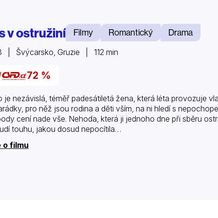
 v ostružiní
Filmy
Romantický
Drama
 | Švýcarsko, Gruzie | 112 min
72 %
o je nezávislá, téměř padesátiletá žena, která léta provozuje vl
rádky, pro něž jsou rodina a děti vším, na ni hledí s nepochopen
ody cení nade vše. Nehoda, která ji jednoho dne při sběru ostru
udí touhu, jakou dosud nepocítila…
 o filmu