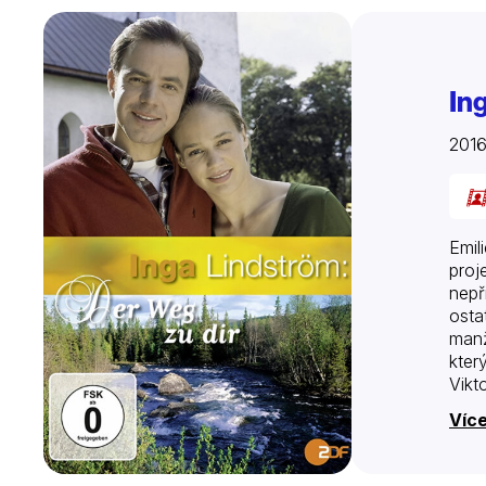
In
201
Emil
proj
nepř
osta
manž
kter
Vikt
Více