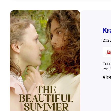
Kr
2023
Turí
romá
Více