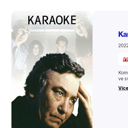
Ka
2022
Kome
ve s
Více