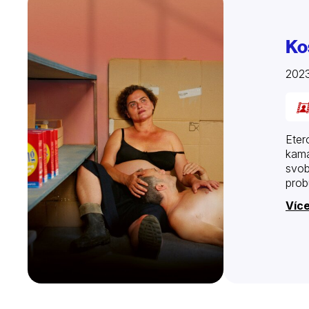
Kos
2023
Eter
kama
svob
prob
Více