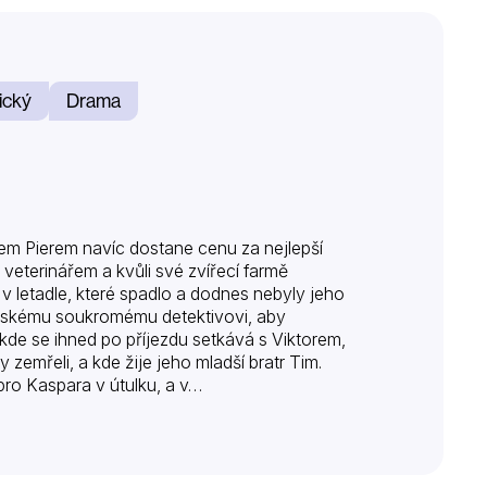
ický
Drama
m Pierem navíc dostane cenu za nejlepší
veterinářem a kvůli své zvířecí farmě
 v letadle, které spadlo a dodnes nebyly jeho
ntinskému soukromému detektivovi, aby
kde se ihned po příjezdu setkává s Viktorem,
 zemřeli, a kde žije jeho mladší bratr Tim.
e pro Kaspara v útulku, a v…