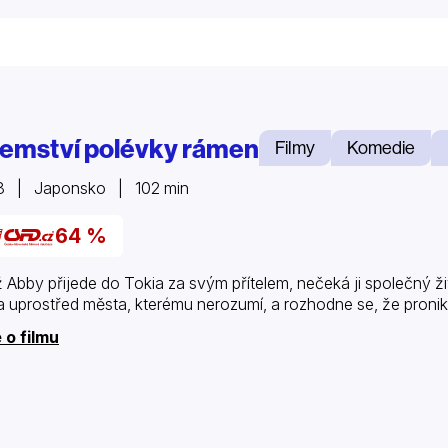
jemství polévky rámen
Filmy
Komedie
8 | Japonsko | 102 min
64 %
 Abby přijede do Tokia za svým přítelem, nečeká ji společný živ
 uprostřed města, kterému nerozumí, a rozhodne se, že proni
 o filmu