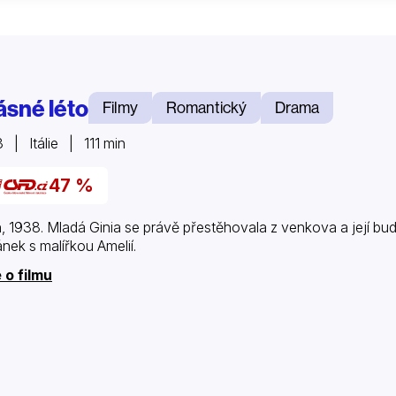
ásné léto
Filmy
Romantický
Drama
 | Itálie | 111 min
47 %
n, 1938. Mladá Ginia se právě přestěhovala z venkova a její budo
nek s malířkou Amelií.
 o filmu