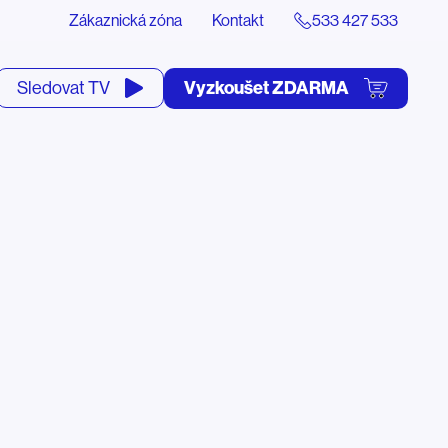
Zákaznická zóna
Kontakt
533 427 533
tevřít
Vyzkoušet ZDARMA
Sledovat TV
yhledávání