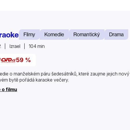
raoke
Filmy
Komedie
Romantický
Drama
 | Izrael | 104 min
59 %
die o manželském páru šedesátníků, které zaujme jejich nový 
vém bytě pořádá karaoke večery.
 o filmu