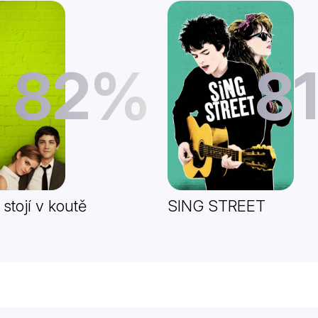
82%
8
stojí v koutě
SING STREET