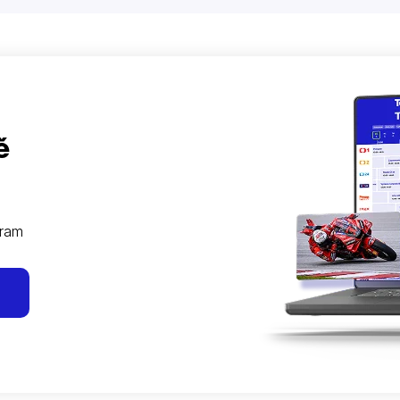
ě
gram