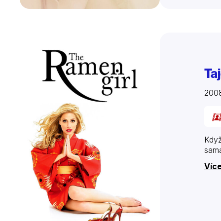
Ta
200
Když
sama
Více