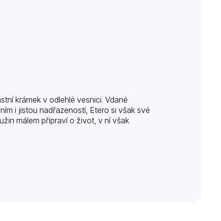
astní krámek v odlehlé vesnici. Vdané
ím i jistou nadřazeností, Etero si však své
žin málem připraví o život, v ní však