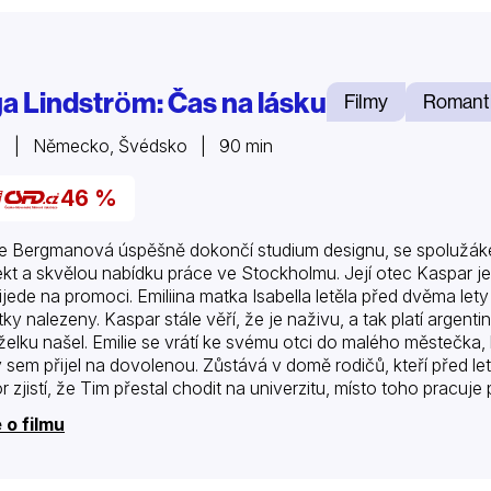
ga Lindström: Čas na lásku
Filmy
Romant
6 | Německo, Švédsko | 90 min
46 %
ie Bergmanová úspěšně dokončí studium designu, se spolužáke
ekt a skvělou nabídku práce ve Stockholmu. Její otec Kaspar je 
ijede na promoci. Emiliina matka Isabella letěla před dvěma lety
tky nalezeny. Kaspar stále věří, že je naživu, a tak platí arge
elku našel. Emilie se vrátí ke svému otci do malého městečka, 
ý sem přijel na dovolenou. Zůstává v domě rodičů, kteří před lety
or zjistí, že Tim přestal chodit na univerzitu, místo toho pracuj
 o filmu