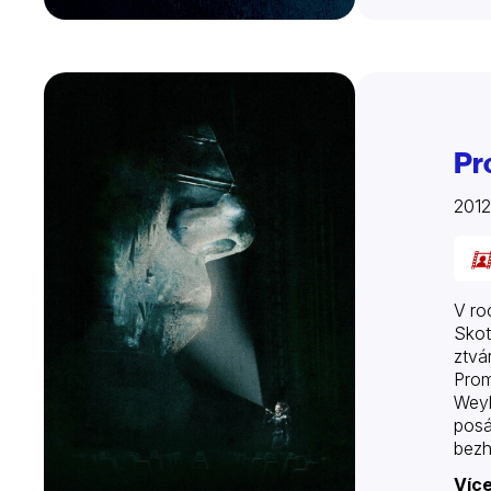
Pr
201
V ro
Skot
ztvá
Prom
Weyl
posá
bezh
domn
Více