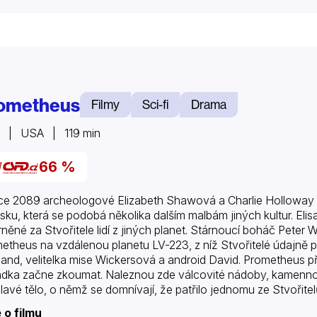
ometheus
Filmy
Sci-fi
Drama
2 | USA | 119 min
66 %
ce 2089 archeologové Elizabeth Shawová a Charlie Holloway 
sku, která se podobá několika dalším malbám jiných kultur. Elis
rněné za Stvořitele lidí z jiných planet. Stárnoucí boháč Peter
etheus na vzdálenou planetu LV-223, z níž Stvořitelé údajně p
and, velitelka mise Wickersová a android David. Prometheus př
dka začne zkoumat. Naleznou zde válcovité nádoby, kamenn
lavé tělo, o němž se domnívají, že patřilo jednomu ze Stvořitelů.
ěnce, že Stvořitelé patrně již vymřeli. Členové posádky Millbur
 o filmu