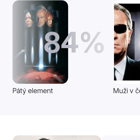
84%
Pátý element
Muži v 