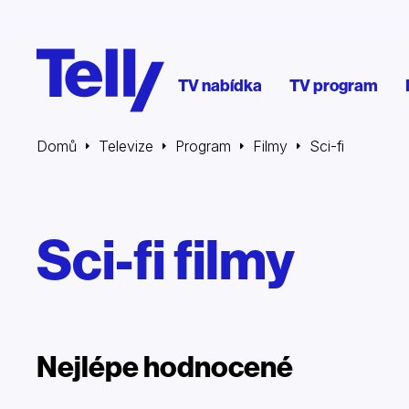
TV nabídka
TV program
Domů
Televize
Program
Filmy
Sci-fi
Sci-fi filmy
Nejlépe hodnocené