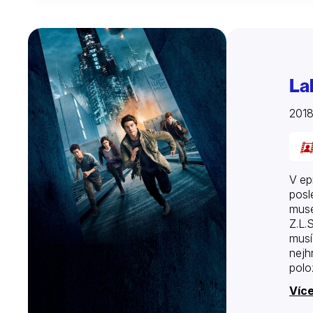
La
201
V ep
posl
muse
Z.L.
musí
nejh
polož
Více