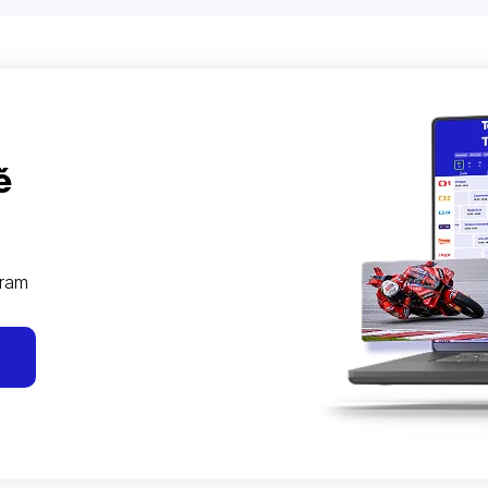
ě
gram