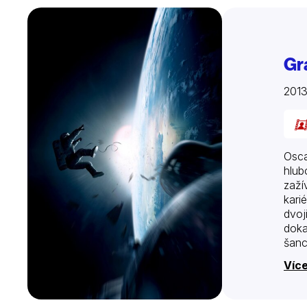
Gr
201
Osca
hlub
zaží
kari
dvoj
doka
šanc
Více