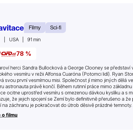
avitace
Filmy
Sci-fi
3 | USA | 91 min
78 %
roví herci Sandra Bullocková a George Clooney se představí
okého vesmíru v režii Alfonsa Cuaróna (Potomci lidí). Ryan St
vá svou první vesmírnou misi. Společnost jí mimo jiných dělá 
éru astronauta právě končí. Během rutinní práce mimo základnu 
ice ocitne uprostřed vesmíru s omezenou dávkou kyslíku a s mini
zuje, že jejich spojení se Zemí bylo definitivně přerušeno a ž
í na záchranu je pokračovat do útrob děsivě prázdné temnoty.
 o filmu