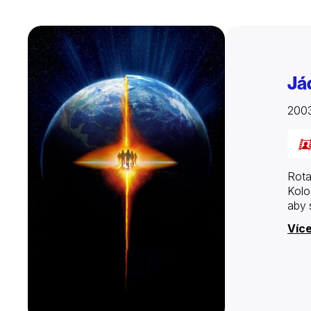
Já
2003
Rota
Kolo
aby 
Více