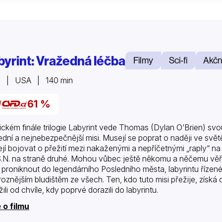
byrint: Vražedná léčba
Filmy
Sci-fi
Akčn
8 | USA | 140 min
61 %
ickém finále trilogie Labyrint vede Thomas (Dylan O’Brien) svou
ední a nejnebezpečnější misi. Musejí se poprat o naději ve svět
jí bojovat o přežití mezi nakaženými a nepříčetnými „raply“ na
S.N. na straně druhé. Mohou vůbec ještě někomu a něčemu věři
 proniknout do legendárního Posledního města, labyrintu řízen
roznějším bludištěm ze všech. Ten, kdo tuto misi přežije, získá
ili od chvíle, kdy poprvé dorazili do labyrintu.
 o filmu