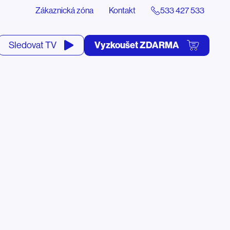
Zákaznická zóna
Kontakt
533 427 533
tevřít
Vyzkoušet ZDARMA
Sledovat TV
yhledávání