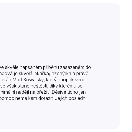
 ve skvěle napsaném příběhu zasazeném do
oneová je skvělá lékařka/inženýrka a právě
veterán Matt Kowalsky, který naopak svou
se však stane neštěstí, díky kterému se
mální nadějí na přežití. Děsivé ticho jen
e pomoc nemá kam dorazit. Jejich poslední