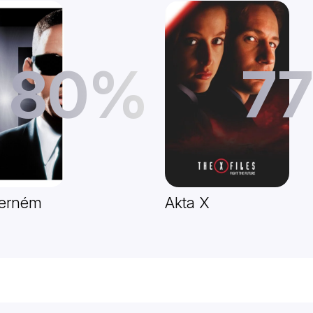
80%
7
černém
Akta X