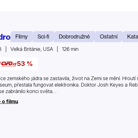
dro
Filmy
Sci-fi
Dobrodružné
Ostatní
Kata
 | Velká Británie, USA | 126 min
53 %
ce zemského jádra se zastavila, život na Zemi se mění. Hroutí
seum, přestala fungovat elektronika. Doktor Josh Keyes a Reb
se zabránilo konci světa…
 o filmu