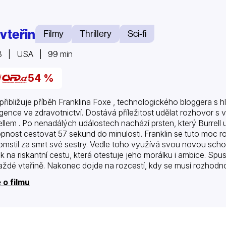
 vteřin
Filmy
Thrillery
Sci-fi
3 | USA | 99 min
54 %
 přibližuje příběh Franklina Foxe , technologického bloggera 
ligence ve zdravotnictví. Dostává příležitost udělat rozhovor s
ellem . Po nenadálých událostech nachází prsten, který Burrell up
pnost cestovat 57 sekund do minulosti. Franklin se tuto moc r
omstil za smrt své sestry. Vedle toho využívá svou novou sch
ak na riskantní cestu, která otestuje jeho morálku i ambice. Spus
aždé vteřině. Nakonec dojde na rozcestí, kdy se musí rozhodnou
žuje za správné.
 o filmu