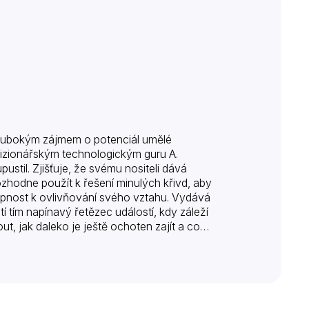
s hlubokým zájmem o potenciál umělé
 vizionářským technologickým guru A.
ustil. Zjišťuje, že svému nositeli dává
ozhodne použít k řešení minulých křivd, aby
opnost k ovlivňování svého vztahu. Vydává
tí tím napínavý řetězec událostí, kdy záleží
t, jak daleko je ještě ochoten zajít a co