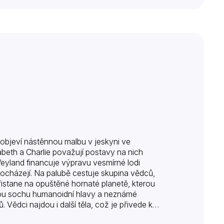
objeví nástěnnou malbu v jeskyni ve
abeth a Charlie považují postavy na nich
 Weyland financuje výpravu vesmírné lodi
ocházejí. Na palubě cestuje skupina vědců,
istane na opuštěné hornaté planetě, kterou
ou sochu humanoidní hlavy a neznámé
 Vědci najdou i další těla, což je přivede k
n a Fifield se…