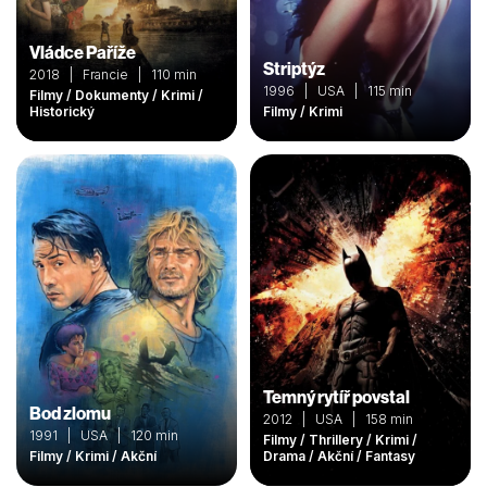
Vládce Paříže
Striptýz
2018 | Francie | 110 min
1996 | USA | 115 min
Filmy / Dokumenty / Krimi /
Historický
Filmy / Krimi
Temný rytíř povstal
Bod zlomu
2012 | USA | 158 min
1991 | USA | 120 min
Filmy / Thrillery / Krimi /
Filmy / Krimi / Akční
Drama / Akční / Fantasy