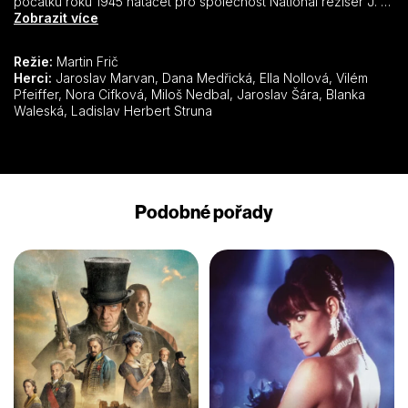
počátku roku 1945 natáčet pro společnost National režisér J. A.
Holman s Lídou Baarovou. Martin Frič jej dokončil podle
Zobrazit více
částečně přepracovaného scénáře a s novou hlavní
představitelkou.
Režie:
Martin Frič
Herci:
Jaroslav Marvan, Dana Medřická, Ella Nollová, Vilém
Pfeiffer, Nora Cifková, Miloš Nedbal, Jaroslav Šára, Blanka
Waleská, Ladislav Herbert Struna
Podobné pořady