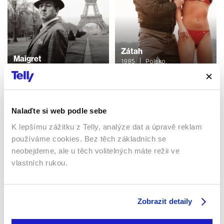
Zátah
Maigret
1985 | Polsko,
2017 | 120 min
Československo | 84 min
Filmy / Seriály / Krimi
Filmy / Krimi
Nalaďte si web podle sebe
Sledujte kdekoliv až na 6 zařízeních
K lepšímu zážitku z Telly, analýze dat a úpravě reklam
používáme cookies. Bez těch základních se
neobejdeme, ale u těch volitelných máte režii ve
Sledovat internetovou televizi jde odkudkoliv
po celé EU, a to až na 6 zařízeních.
vlastních rukou.
Zobrazit detaily