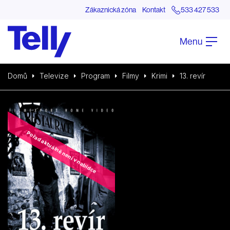
Zákaznická zóna
Kontakt
533 427 533
Menu
Domů
Televize
Program
Filmy
Krimi
13. revír
Pořad aktuálně není v nabídce