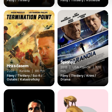
Filmy / Thrillery
Filmy / Thrillery / Komedie
Špionáž
Hra s časem
2013 | USA, Francie | 120
2007 | Kanada | 86 min
min
Filmy / Thrillery / Sci-fi /
Filmy / Thrillery / Krimi /
Ostatní / Katastrofický
Drama