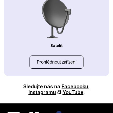
Satelit
Prohlédnout zařízení
Sledujte nás na
Facebooku
,
Instagramu
či
YouTube
.