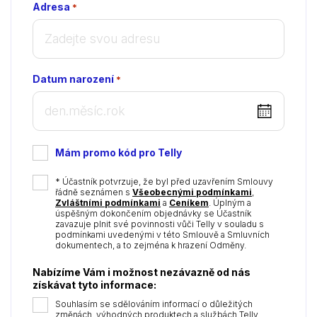
Adresa
*
Datum narození
*
DD
dot
MM
Mám promo kód pro Telly
dot
YYYY
*
* Účastník potvrzuje, že byl před uzavřením Smlouvy
řádně seznámen s
Všeobecnými podmínkami
,
Zvláštními podmínkami
a
Ceníkem
. Úplným a
úspěšným dokončením objednávky se Účastník
zavazuje plnit své povinnosti vůči Telly v souladu s
podmínkami uvedenými v této Smlouvě a Smluvních
dokumentech, a to zejména k hrazení Odměny.
Nabízíme Vám i možnost nezávazně od nás
získávat tyto informace:
Souhlasím se sdělováním informací o důležitých
změnách, výhodných produktech a službách Telly.