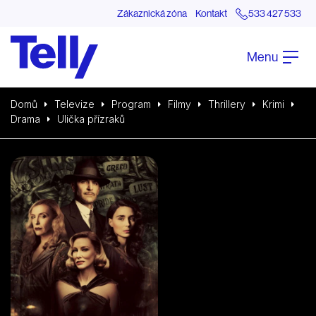
Zákaznická zóna
Kontakt
533 427 533
Menu
Domů
Televize
Program
Filmy
Thrillery
Krimi
Drama
Ulička přízraků