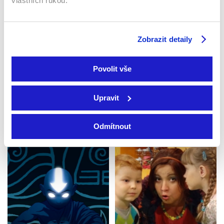
vlastních rukou.
skupiny LAMA ENERGY GROUP a partnerů,
poskytujících obdobné služby jako Telly, v souladu s čl.
17 Obchodních podmínek.
Zobrazit detaily
Objednat a autorizovat platbu
Povolit vše
Upravit
Podobné pořady
Odmítnout