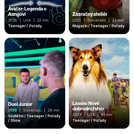
Avatar: Legenda o
Aangovi
Zázračný ateliér
2005 | USA | 22 min
2025 | Slovensko | 24 min
Teenager / Pořady
Magazín / Teenager / Pořady
Lassie: Nové
Duel Junior
dobrodružstvo
2025 | Slovensko | 26 min
2023 | USA | 91 min
Soutěžní / Teenager / Pořady
/ Show
Teenager / Pořady