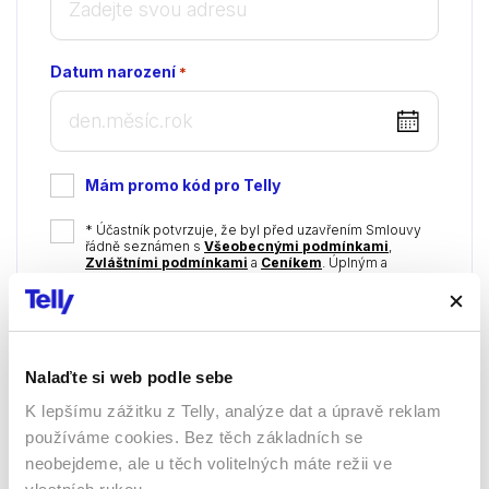
Datum narození
*
DD
dot
MM
Mám promo kód pro Telly
dot
YYYY
*
* Účastník potvrzuje, že byl před uzavřením Smlouvy
řádně seznámen s
Všeobecnými podmínkami
,
Zvláštními podmínkami
a
Ceníkem
. Úplným a
úspěšným dokončením objednávky se Účastník
zavazuje plnit své povinnosti vůči Telly v souladu s
podmínkami uvedenými v této Smlouvě a Smluvních
dokumentech, a to zejména k hrazení Odměny.
Nabízíme Vám i možnost nezávazně od nás
Nalaďte si web podle sebe
získávat tyto informace:
K lepšímu zážitku z Telly, analýze dat a úpravě reklam
Souhlasím se sdělováním informací o důležitých
změnách, výhodných produktech a službách Telly.
používáme cookies. Bez těch základních se
neobejdeme, ale u těch volitelných máte režii ve
Souhlasím se sdělováním informací o důležitých
změnách, výhodných produktech a službách členů