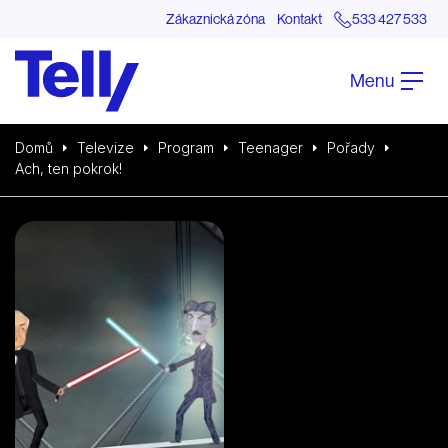
Zákaznická zóna
Kontakt
533 427 533
Menu
Domů
Televize
Program
Teenager
Pořady
Ach, ten pokrok!