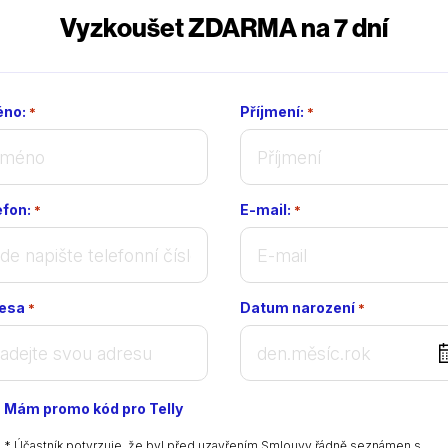
Vyzkoušet ZDARMA na 7 dní
no:
Příjmení:
*
*
efon:
E-mail:
*
*
esa
Datum narození
*
*
DD
dot
MM
Mám promo kód pro Telly
dot
YYYY
* Účastník potvrzuje, že byl před uzavřením Smlouvy řádně seznámen s