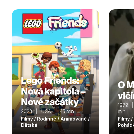
Lego Friends:
O M
Nová kapitola –
vlč
Nové začátky
1979 |
2023 | USA | 45 min
min
Filmy / Rodinné / Animované /
Filmy /
Dětské
Pohád