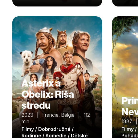
Asterix a
Obelix: Ríša
Pri
stredu
Nev
2023 | Francie, Belgie | 112
min
1987 
Filmy / Dobrodružné /
Filmy /
Rodinné / Komedie / Dětské
Pohád