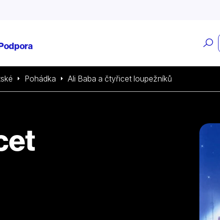
O
Podpora
v
tské
Pohádka
Ali Baba a čtyřicet loupežníků
cet