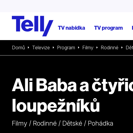
TV nabídka
TV program
Domů
Televize
Program
Filmy
Rodinné
Dě
Ali Baba a čtyři
loupežníků
Filmy / Rodinné / Dětské / Pohádka