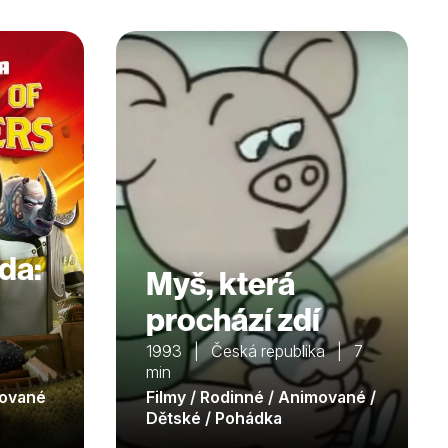
da:
Myš, která
prochází zdí
1993 | Česká republika | 7
min
mované
Filmy / Rodinné / Animované /
Dětské / Pohádka