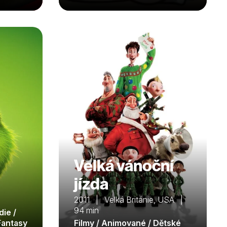
Velká vánoční
jízda
2011 | Velká Británie, USA |
94 min
die /
Fantasy
Filmy / Animované / Dětské