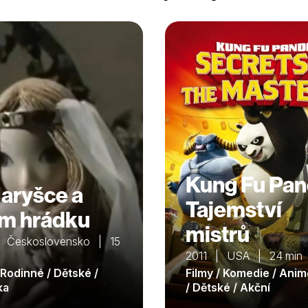
Kung Fu Pan
aryšce a
Tajemství
ím hrádku
mistrů
 Československo | 15
2011 | USA | 24 min
 Rodinné / Dětské /
Filmy / Komedie / Ani
ka
/ Dětské / Akční