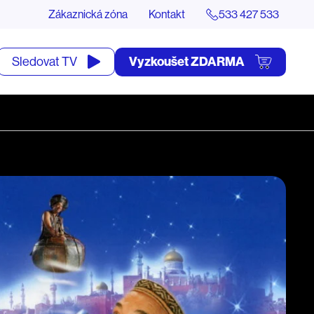
Zákaznická zóna
Kontakt
533 427 533
tevřít
Vyzkoušet ZDARMA
Sledovat TV
yhledávání