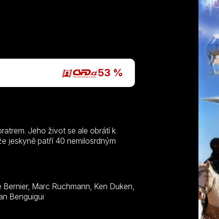
53 %
ratrem. Jeho život se ale obrátí k
 že jeskyně patří 40 nemilosrdným
acchi, Farida Rahouadj, Hammou Graia, Jean Benguigui