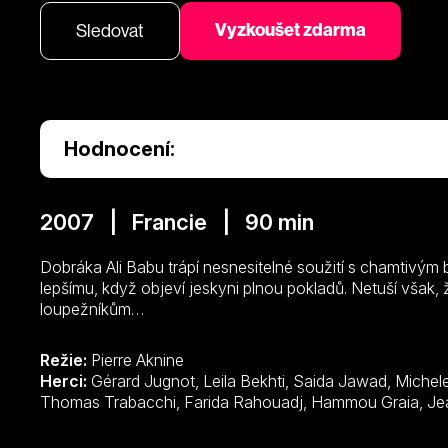
Vyzkoušet zdarma
Sledovat
Hodnocení:
2007 | Francie | 90 min
Dobráka Ali Babu trápí nesnesitelné soužití s chamtivým b
lepšímu, když objeví jeskyni plnou pokladů. Netuší však,
loupežníkům…
Režie:
Pierre Aknine
Herci:
Gérard Jugnot, Leila Bekhti, Saida Jawad, Michele Bernier, Marc Ruchmann, Ken Duken,
Thomas Trab