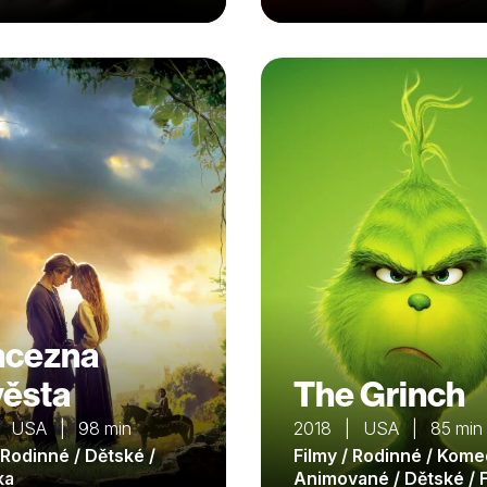
ncezna
ěsta
The Grinch
| USA | 98 min
2018 | USA | 85 min
 Rodinné / Dětské /
Filmy / Rodinné / Kome
ka
Animované / Dětské / 