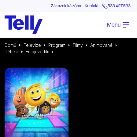
Zákaznická zóna
Kontakt
533 427 533
Menu
Domů
Televize
Program
Filmy
Animované
Dětské
Emoji ve filmu