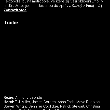
Textopolis, bujná metropole, ve které žijí vaši oblíbení Emoji v
naději, že se jednou dostanou do zprávy. Každý z Emoji má jen
jeden výraz, až na smajlíka jménem Gene, který má výraz
Zobrazit více
vícevýznamový. To je ovšem problém, a tak se Gene
rozhodne stát „normálním.“ Pomocnou ruku mu nabídne Hi-5 a
Trailer
nechvalně proslulá hackerka Jailbreak. Společně se vydají na
cestu skrz aplikace, které jsou každá vlastním, zábavným
světem, aby našli Kód, který může Gena opravit. Celému mobilu
však začne hrozit veliké nebezpeční a jen tahle tahle trojice
může svět smajlíků zachránit, než bude nadobro vymazán.
Režie:
Anthony Leondis
Herci:
T.J. Miller, James Corden, Anna Faris, Maya Rudolph,
Steven Wright, Jennifer Coolidge, Patrick Stewart, Christina