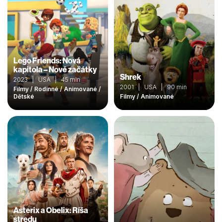
Lego Friends: Nová
kapitola – Nové začátky
Shrek
2023 | USA | 45 min
2001 | USA | 90 min
Filmy / Rodinné / Animované /
Dětské
Filmy / Animované
Asterix a Obelix: Ríša
stredu