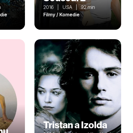
n
2016 | USA | 92 min
edie
Filmy / Komedie
Tristan a Izolda
nu