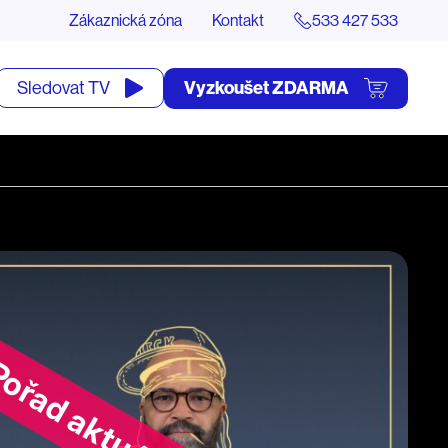
Zákaznická zóna
Kontakt
533 427 533
tevřít
Vyzkoušet ZDARMA
Sledovat TV
yhledávání