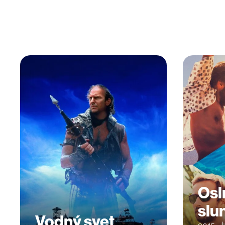
Osl
slu
Vodný svet