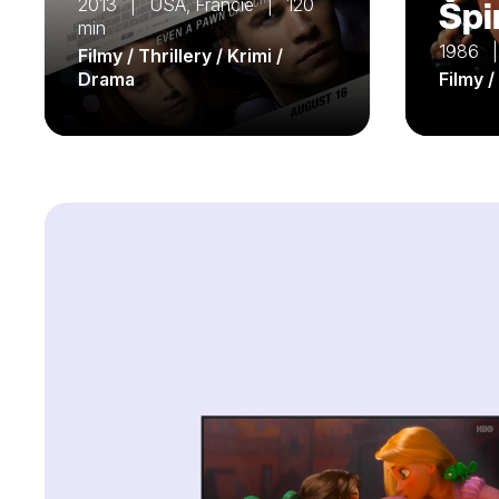
2013 | USA, Francie | 120
Špi
min
1986 
Filmy / Thrillery / Krimi /
Drama
Filmy 