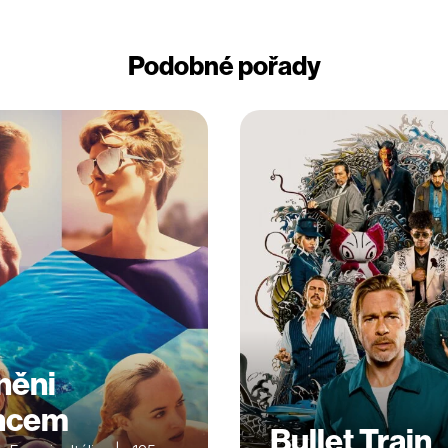
Podobné pořady
něni
ncem
Bullet Train