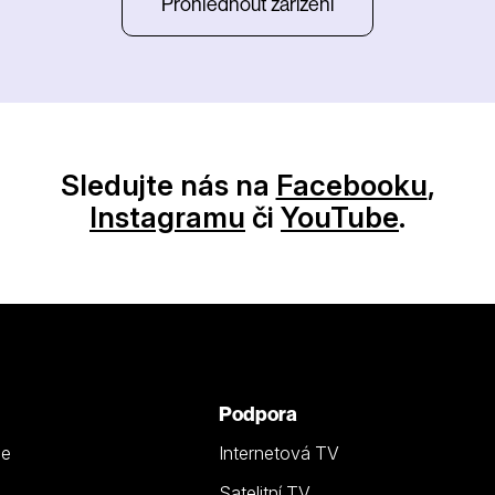
Prohlédnout zařízení
Sledujte nás na
Facebooku
,
Instagramu
či
YouTube
.
Podpora
ze
Internetová TV
Satelitní TV