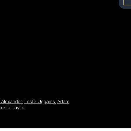
a Alexander
,
Leslie Uggams
,
Adam
retia Taylor