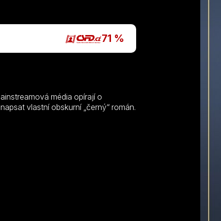
P
71 %
mainstreamová média opírají o
napsat vlastní obskurní „černý“ román.
.