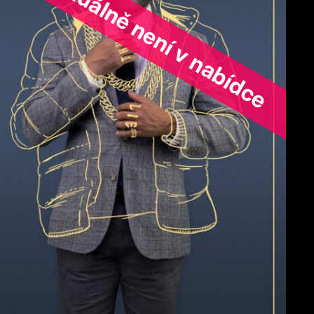
ořad aktuálně není v nabídce