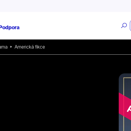
O
Podpora
v
ama
Americká fikce