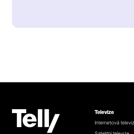
Televize
Internetová televi
Satelitní televize