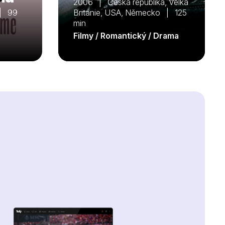
2006 | Česká republika, Velká
 | 99
Británie, USA, Německo | 125
min
Filmy / Romantický / Drama