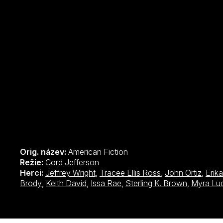
Orig. název:
American Fiction
Režie:
Cord Jefferson
Herci:
Jeffrey Wright
,
Tracee Ellis Ross
,
John Ortiz
,
Erik
Brody
,
Keith David
,
Issa Rae
,
Sterling K. Brown
,
Myra Luc