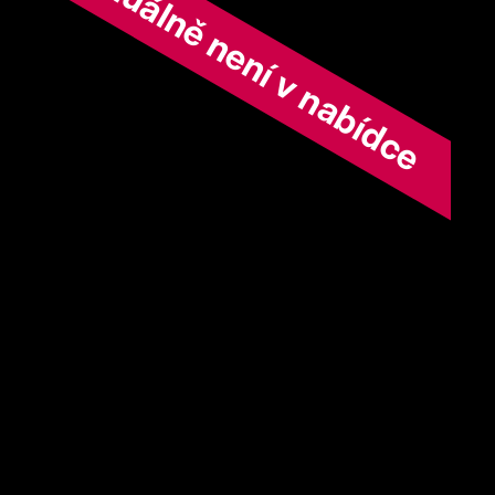
ořad aktuálně není v nabídce