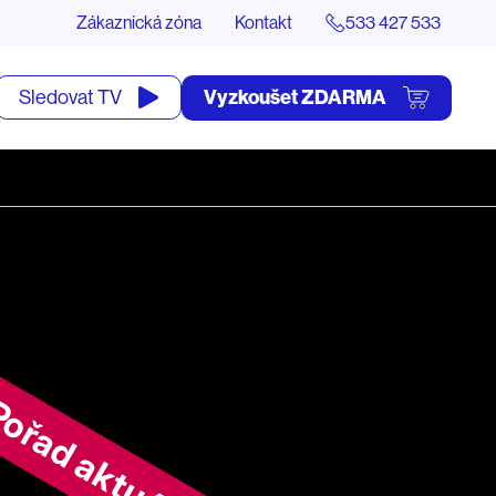
Zákaznická zóna
Kontakt
533 427 533
tevřít
Vyzkoušet ZDARMA
Sledovat TV
yhledávání