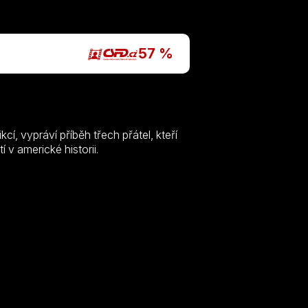
P
57 %
ikcí, vypráví příběh třech přátel, kteří
 v americké historii.