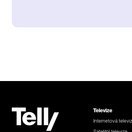
Televize
Internetová televi
Satelitní televize