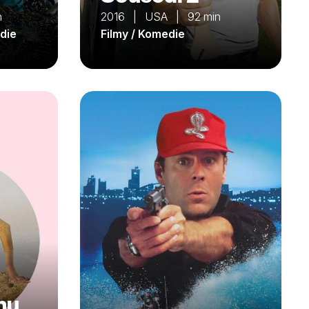
n
2016 | USA | 92 min
edie
Filmy / Komedie
nu