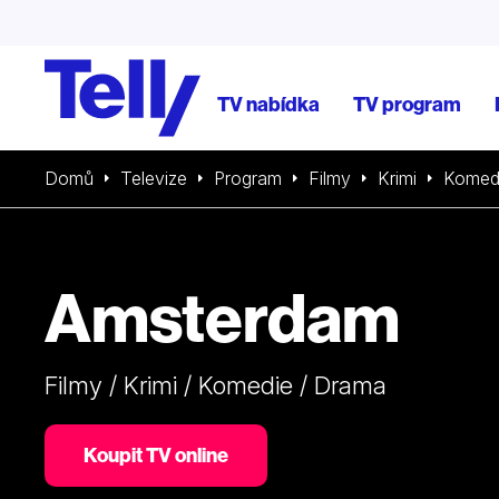
TV nabídka
TV program
Domů
Televize
Program
Filmy
Krimi
Komed
Amsterdam
Filmy / Krimi / Komedie / Drama
Koupit TV online