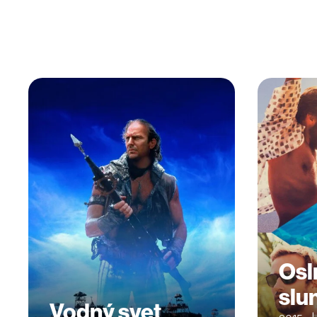
Osl
slu
Vodný svet