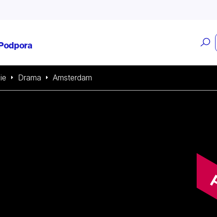
O
Podpora
v
ie
Drama
Amsterdam