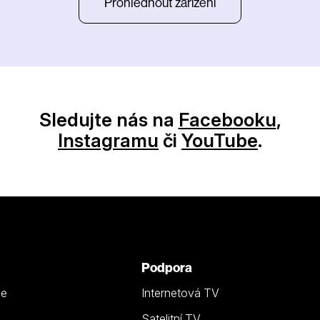
Prohlédnout zařízení
Sledujte nás na
Facebooku
,
Instagramu
či
YouTube
.
Podpora
ze
Internetová TV
Satelitní TV