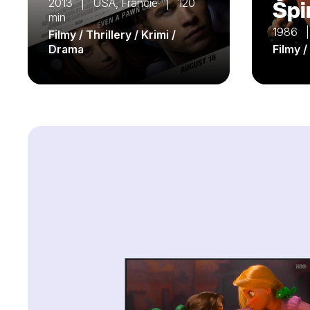
2013 | USA, Francie | 120
Špi
min
1986 
Filmy / Thrillery / Krimi /
Drama
Filmy 