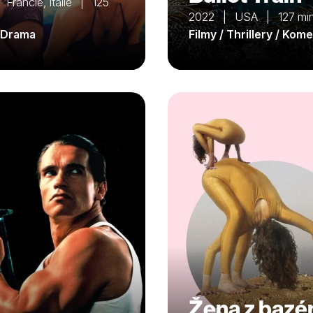
Francie, Itálie | 125
2022 | USA | 127 mi
/ Drama
Filmy / Thrillery / Kom
Žena z bazé