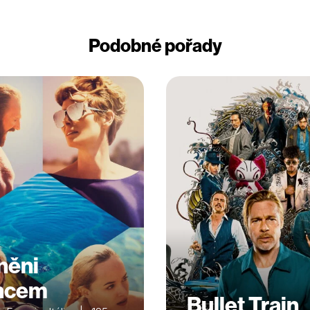
Podobné pořady
něni
ncem
Bullet Train