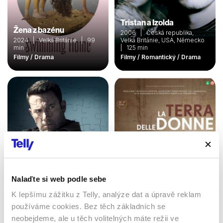
Tristan a Izolda
Žena z bazénu
2006 | Česká republika,
2024 | Velká Británie | 99
Velká Británie, USA, Německo
min
| 125 min
Filmy / Drama
Filmy / Romantický / Drama
Nalaďte si web podle sebe
Zúčtování
Země žen
K lepšímu zážitku z Telly, analýze dat a úpravě reklam
2016 | USA | 128 min
2023 | Itálie | 104 min
používáme cookies. Bez těch základních se
Filmy / Drama / Akční
Filmy / Drama
neobejdeme, ale u těch volitelných máte režii ve