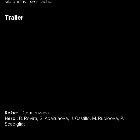
sílu postavit se strachu.
Trailer
Režie:
I. Cormenzana
Herci:
D. Rovira, S. Abaituaová, J. Castillo, M. Rubioová, P.
Scapigliati