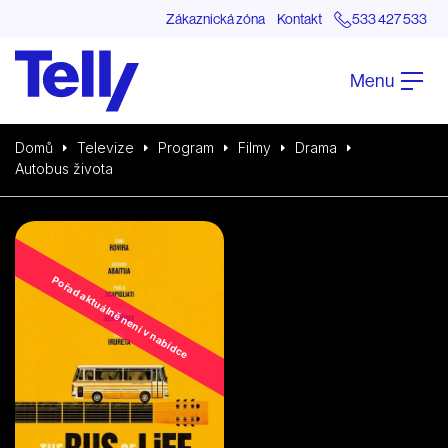
Zákaznická zóna
Kontakt
533 427 533
Menu
Domů
Televize
Program
Filmy
Drama
Autobus života
Pořad aktuálně není v nabídce