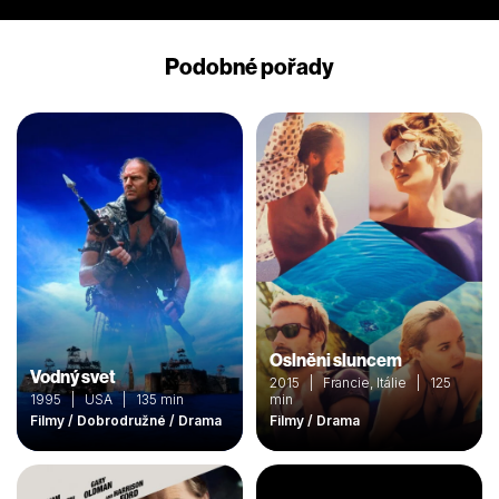
Podobné pořady
Oslněni sluncem
Vodný svet
2015 | Francie, Itálie | 125
1995 | USA | 135 min
min
Filmy / Dobrodružné / Drama
Filmy / Drama