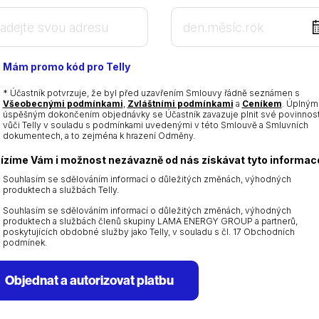
DD
dot
MM
Mám promo kód pro Telly
dot
YYYY
* Účastník potvrzuje, že byl před uzavřením Smlouvy řádně seznámen s
Všeobecnými podmínkami
,
Zvláštními podmínkami
a
Ceníkem
. Úplným
úspěšným dokončením objednávky se Účastník zavazuje plnit své povinnost
vůči Telly v souladu s podmínkami uvedenými v této Smlouvě a Smluvních
dokumentech, a to zejména k hrazení Odměny.
ízíme Vám i možnost nezávazně od nás získávat tyto informac
Souhlasím se sdělováním informací o důležitých změnách, výhodných
produktech a službách Telly.
Souhlasím se sdělováním informací o důležitých změnách, výhodných
produktech a službách členů skupiny LAMA ENERGY GROUP a partnerů,
poskytujících obdobné služby jako Telly, v souladu s čl. 17 Obchodních
podmínek.
Objednat a autorizovat platbu