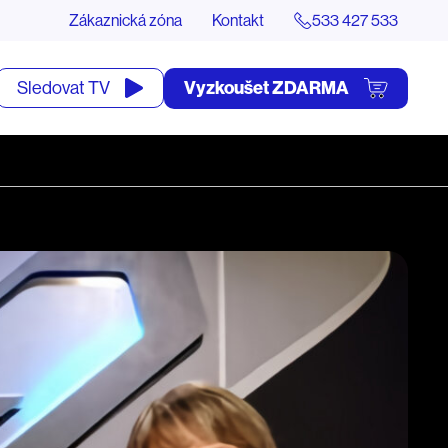
Zákaznická zóna
Kontakt
533 427 533
tevřít
Vyzkoušet ZDARMA
Sledovat TV
yhledávání