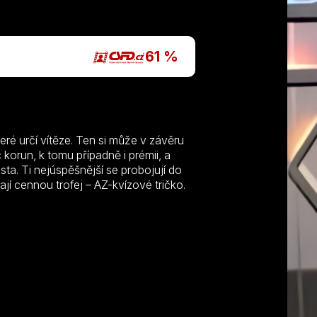
61 %
eré určí vítěze. Ten si může v závěru
korun, k tomu případně i prémii, a
ista. Ti nejúspěšnější se probojují do
ají cennou trofej – AZ-kvízové tričko.