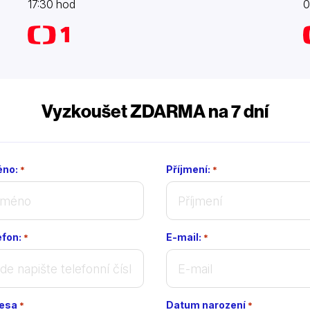
17:30 hod
0
Vyzkoušet ZDARMA na 7 dní
no:
Příjmení:
*
*
efon:
E-mail:
*
*
esa
Datum narození
*
*