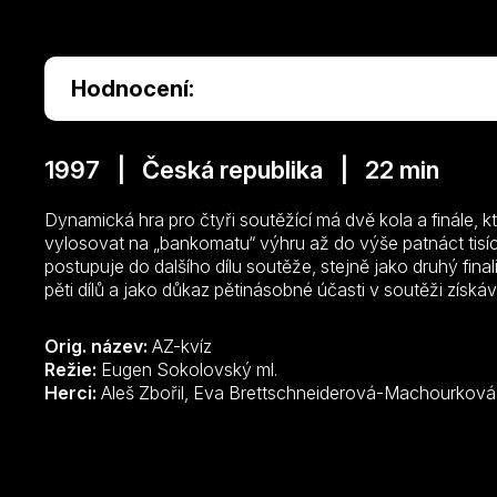
Hodnocení:
1997 | Česká republika | 22 min
Dynamická hra pro čtyři soutěžící má dvě kola a finále, kt
vylosovat na „bankomatu“ výhru až do výše patnáct tisíc 
postupuje do dalšího dílu soutěže, stejně jako druhý final
pěti dílů a jako důkaz pětinásobné účasti v soutěži získáv
Orig. název:
AZ-kvíz
Režie:
Eugen Sokolovský ml.
Herci:
Aleš Zbořil, Eva Brettschneiderová-Machourková