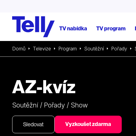
TV nabídka
TV program
Domů
Televize
Program
Soutěžní
Pořady
AZ-kvíz
Soutěžní / Pořady / Show
Vyzkoušet zdarma
Sledovat