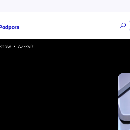
O
Podpora
v
Show
AZ-kvíz