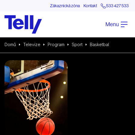
Zákaznická zóna
Kontakt
533 427 533
Menu
Domů
Televize
Program
Sport
Basketbal