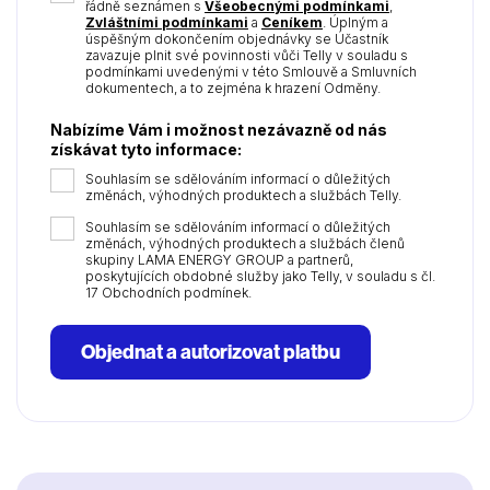
řádně seznámen s
Všeobecnými podmínkami
,
Zvláštními podmínkami
a
Ceníkem
. Úplným a
úspěšným dokončením objednávky se Účastník
zavazuje plnit své povinnosti vůči Telly v souladu s
podmínkami uvedenými v této Smlouvě a Smluvních
dokumentech, a to zejména k hrazení Odměny.
Nabízíme Vám i možnost nezávazně od nás
získávat tyto informace:
Souhlasím se sdělováním informací o důležitých
změnách, výhodných produktech a službách Telly.
Souhlasím se sdělováním informací o důležitých
změnách, výhodných produktech a službách členů
skupiny LAMA ENERGY GROUP a partnerů,
poskytujících obdobné služby jako Telly, v souladu s čl.
17 Obchodních podmínek.
Objednat a autorizovat platbu