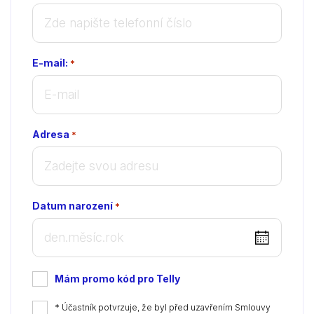
E-mail:
*
Adresa
*
Datum narození
*
DD
dot
MM
Mám promo kód pro Telly
dot
YYYY
*
* Účastník potvrzuje, že byl před uzavřením Smlouvy