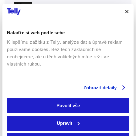
Basketbal: Tofas Bursa - Cholet Basket
Pondělí 10.8.2026
10:30 hod
Nalaďte si web podle sebe
K lepšímu zážitku z Telly, analýze dat a úpravě reklam
používáme cookies. Bez těch základních se
Basketbal: Rytas Vilnius - Hapoel Netanel Holon
neobejdeme, ale u těch volitelných máte režii ve
Úterý 11.8.2026
vlastních rukou.
7:00 hod
Zobrazit detaily
Basketbal: La Laguna Tenerife - ERA Nymburk
Úterý 11.8.2026
8:45 hod
Povolit vše
Upravit
Basketbal: Dreamland Gran Canaria -
Pallacanestro Trieste