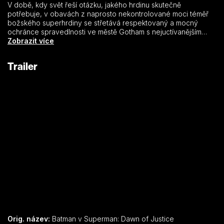
V době, kdy svět řeší otázku, jakého hrdinu skutečně
potřebuje, v obavách z naprosto nekontrolované moci téměř
božského superhrdiny se střetává respektovaný a mocný
ochránce spravedlnosti ve městě Gotham s nejuctívanějším
spasitelem moderní doby ve městě Metropolis. A zatímco mezi
Zobrazit více
sebou Batman a Superman válčí, rychle se vynořuje nová
hrozba, která představuje pro celé lidstvo ještě větší
Trailer
nebezpečí než kdy v minulosti.
Orig. název:
Batman v Superman: Dawn of Justice