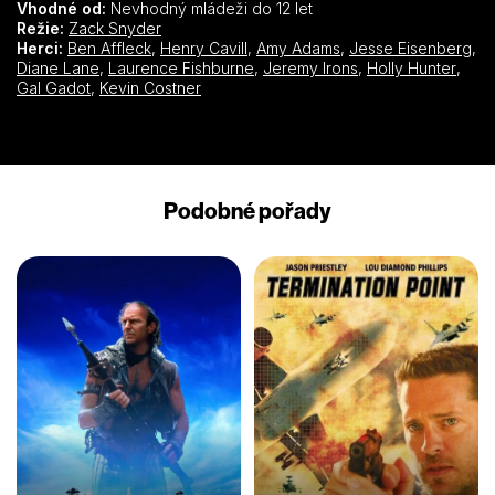
Vhodné od:
Nevhodný mládeži do 12 let
Režie:
Zack Snyder
Herci:
Ben Affleck
,
Henry Cavill
,
Amy Adams
,
Jesse Eisenberg
,
Diane Lane
,
Laurence Fishburne
,
Jeremy Irons
,
Holly Hunter
,
Gal Gadot
,
Kevin Costner
Podobné pořady