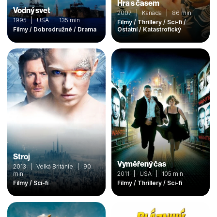
Hra s časem
Vodný svet
2007 | Kanada | 86 min
1995 | USA | 135 min
Filmy / Thrillery / Sci-fi /
Filmy / Dobrodružné / Drama
Ostatní / Katastrofický
Stroj
Vyměřený čas
2013 | Velká Británie | 90
min
2011 | USA | 105 min
Filmy / Sci-fi
Filmy / Thrillery / Sci-fi