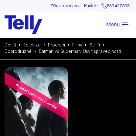
Zákaznická zóna
Kontakt
533 427 533
Menu
Domů
Televize
Program
Filmy
Sci-fi
Dobrodružné
Batman vs Superman: Úsvit spravedlnosti
Pořad aktuálně není v nabídce