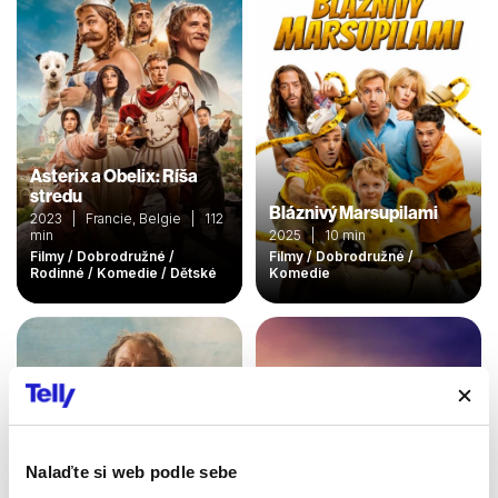
Asterix a Obelix: Ríša
stredu
Bláznivý Marsupilami
2023 | Francie, Belgie | 112
min
2025 | 10 min
Filmy / Dobrodružné /
Filmy / Dobrodružné /
Rodinné / Komedie / Dětské
Komedie
Nalaďte si web podle sebe