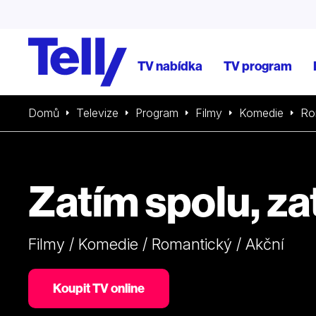
TV nabídka
TV program
Domů
Televize
Program
Filmy
Komedie
Ro
Zatím spolu, zat
Filmy / Komedie / Romantický / Akční
Koupit TV online