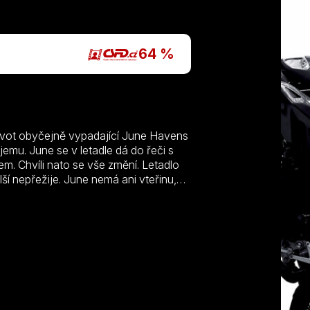
64 %
ivot obyčejně vypadající June Havens
emu. June se v letadle dá do řeči s
. Chvíli nato se vše změní. Letadlo
í nepřežije. June nemá ani vteřinu,
ěřitelně divoké cestě kolem světa –
sku a utíká před býky v Seville . To
álého, přesto totálně okouzlujícího
ětů jsou uprostřed životu
se chtěli za každou cenu vyvarovat, a
dinečný, super tajný agent zjistí, že je
pením uvědomí, že je schopná