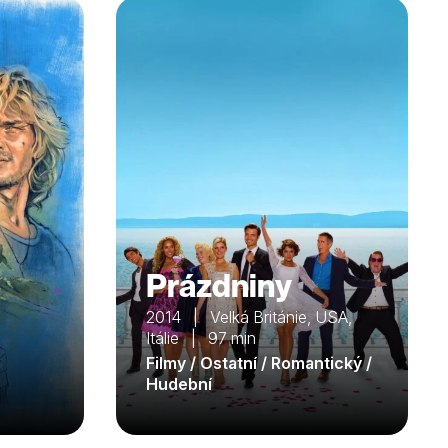
Prázdniny
2014 | Velká Británie, USA,
Itálie | 97 min
Filmy / Ostatní / Romantický /
Hudební