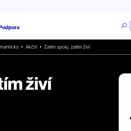
O
Podpora
v
mantický
Akční
Zatím spolu, zatím živí
ím živí