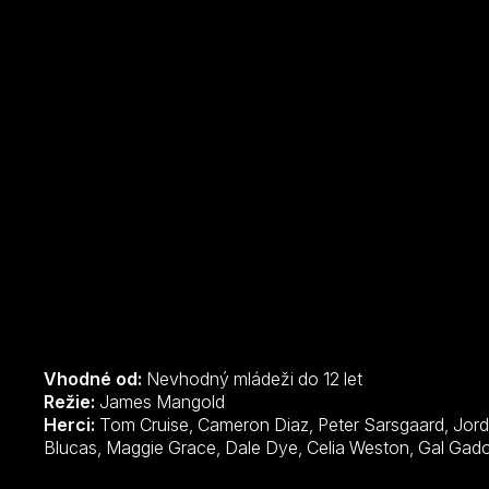
Vhodné od:
Nevhodný mládeži do 12 let
Režie:
James Mangold
Herci:
Tom Cruise, Cameron Diaz, Peter Sarsgaard, Jordi Mollà, Viola Davis, Paul Dano, Marc
Blucas, Maggie Grace, Dale Dye, Celia Weston, Ga