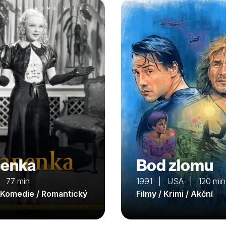
enka
Bod zlomu
 77 min
1991 | USA | 120 min
/ Komedie / Romantický
Filmy / Krimi / Akční