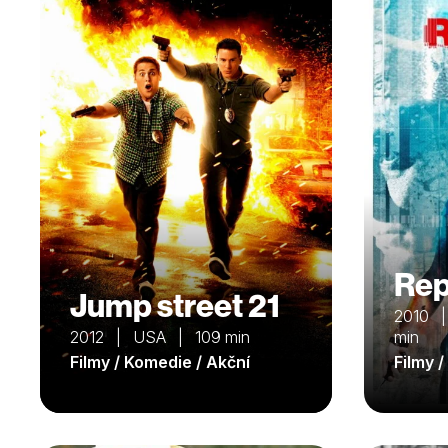
Re
Jump street 21
2010 |
2012 | USA | 109 min
min
Filmy / Komedie / Akční
Filmy /