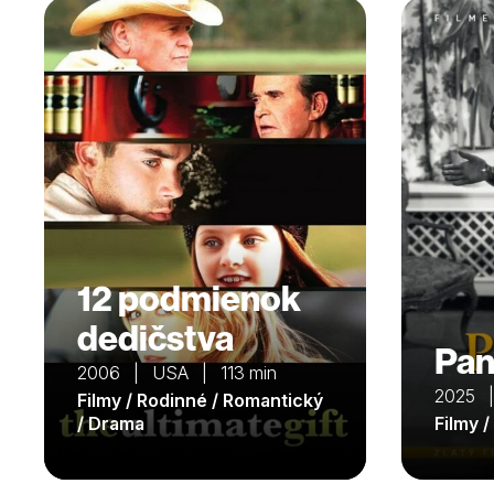
12 podmienok
dedičstva
Pan
2006 | USA | 113 min
2025 |
Filmy / Rodinné / Romantický
/ Drama
Filmy 