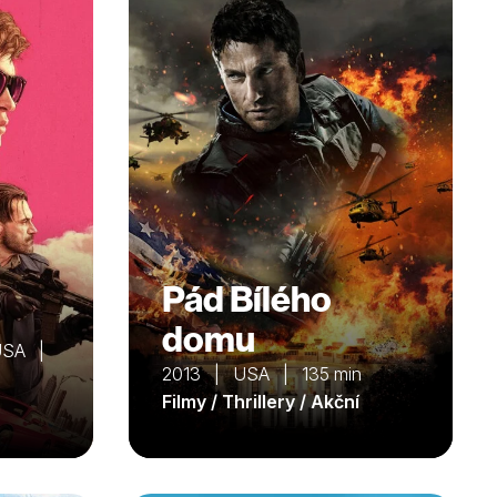
Pád Bílého
domu
 USA |
2013 | USA | 135 min
Filmy / Thrillery / Akční