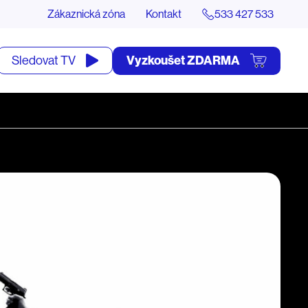
Zákaznická zóna
Kontakt
533 427 533
tevřít
Vyzkoušet ZDARMA
Sledovat TV
yhledávání