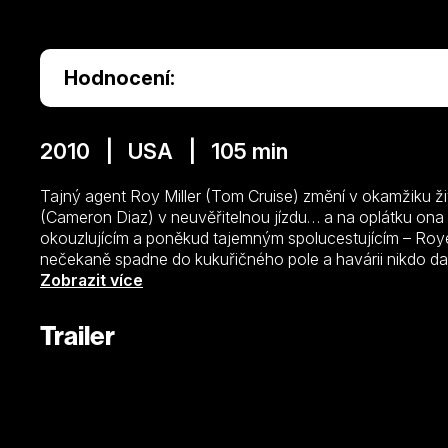
Hodnocení:
2010 | USA | 105 min
Tajný agent Roy Miller (Tom Cruise) změní v okamžiku ž
(Cameron Diaz) v neuvěřitelnou jízdu… a na oplátku ona j
okouzlujícím a poněkud tajemným spolucestujícím – Royem
nečekaně spadne do kukuřičného pole a havárii nikdo dalš
aby alespoň pořádně popadla dech a už se ocitá na neuv
Zobrazit více
vyhýbá se střelám v Bostonu, skáče po střechách v Rakou
vše ve společnosti na první pohled nečitelného a asi nest
Trailer
tajného agenta. Dva rozdílní lidé z naprosto odlišných sv
nebezpečného dobrodružství nuceni začít dělat to, čeho 
to: důvěřovat si. Od teď už nikdy nebude nic jako dřív – je
oslabený obyčejnou láskou a normální žena si s překva
naprosto mimořádných věcí.