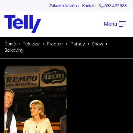
Zákaznická zóna
Kontakt
533 427 533
Menu
Domů
Televize
Program
Pořady
Show
Bolkoviny