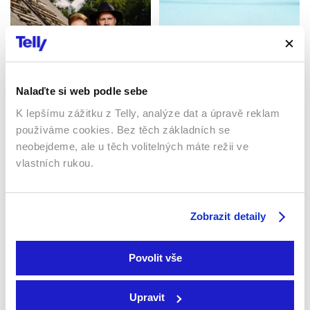
Nalaďte si web podle sebe
K lepšímu zážitku z Telly, analýze dat a úpravě reklam
Farma Česko
používáme cookies. Bez těch základních se
2025 | Česká republika | 60
Akvária na míru
min
neobejdeme, ale u těch volitelných máte režii ve
2011 | USA | 55 min
Reality show / Soutěžní /
vlastních rukou.
Pořady / Show
Reality show / Pořady / Show
Zobrazit detaily
Povolit vše
Upravit