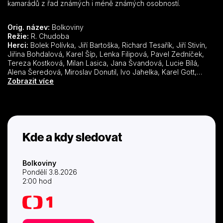
kamarádů z řad známých i méně známých osobností.
Orig. název:
Bolkoviny
Režie:
R. Chudoba
Herci:
Bolek Polívka, Jiří Bartoška, Richard Tesařík, Jiří Stivín,
Jiřina Bohdalová, Karel Šíp, Lenka Filipová, Pavel Zedníček,
Tereza Kostková, Milan Lasica, Jana Švandová, Lucie Bílá,
Alena Šeredová, Miroslav Donutil, Ivo Jahelka, Karel Gott,
Květa Fialová, Jan Přeučil, Josef Dvořák, Agáta Hanychová,
Zobrazit více
Ivan Mládek, Jaromír Bosák, Ivan Hlas, Iva Frühlingová, Milan
Kňažko, Miroslav Plzák, Zora Jandová, Petr Kostka, Naďa
Konvalinková, Karel Černoch, Roman Šebrle, Marián Labuda
st., Zlata Adamovská, Jan Rokyta, Aleš Valenta
Kde a kdy sledovat
Bolkoviny
Pondělí 3.8.2026
2:00 hod