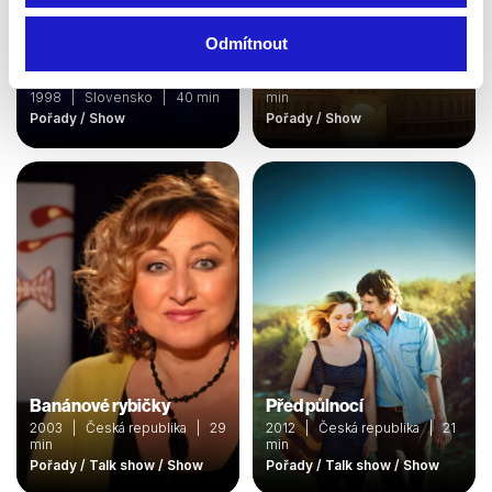
Odmítnout
BBC Proms 2017
Aj múdry schybí
2017 | Velká Británie | 75
1998 | Slovensko | 40 min
min
Pořady / Show
Pořady / Show
Banánové rybičky
Před půlnocí
2003 | Česká republika | 29
2012 | Česká republika | 21
min
min
Pořady / Talk show / Show
Pořady / Talk show / Show