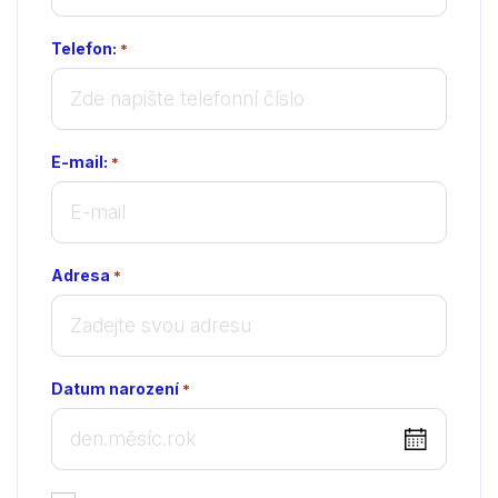
Telefon:
*
E-mail:
*
Adresa
*
Datum narození
*
DD
dot
MM