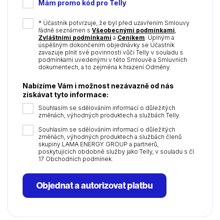
Mám promo kód pro Telly
dot
YYYY
*
* Účastník potvrzuje, že byl před uzavřením Smlouvy
řádně seznámen s
Všeobecnými podmínkami
,
Zvláštními podmínkami
a
Ceníkem
. Úplným a
úspěšným dokončením objednávky se Účastník
zavazuje plnit své povinnosti vůči Telly v souladu s
podmínkami uvedenými v této Smlouvě a Smluvních
dokumentech, a to zejména k hrazení Odměny.
Nabízíme Vám i možnost nezávazně od nás
získávat tyto informace:
Souhlasím se sdělováním informací o důležitých
změnách, výhodných produktech a službách Telly.
Souhlasím se sdělováním informací o důležitých
změnách, výhodných produktech a službách členů
skupiny LAMA ENERGY GROUP a partnerů,
poskytujících obdobné služby jako Telly, v souladu s čl.
17 Obchodních podmínek.
Objednat a autorizovat platbu