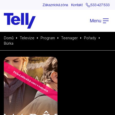
Zákaznická zóna
Kontakt
533 427 533
Menu
Domů
Televize
Program
Teenager
Pořady
Búrka
Pořad aktuálně není v nabídce