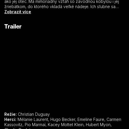
ako jej otec. Má mimoriadny vzťah so závodnou kobylou i jej
žriebätkom, do ktorého vkladá veľké nádeje. Ich sľubne sa
rozvíjajúcu kariéru však ohrozí nehoda, pri ktorej sa Zoe
Zobrazit více
nešťastne zraní. Následky zranenia navždy zmenia jej život a
tak prepadá zúfalstvu a beznádeji. Vďaka podpore rodiny a
Trailer
láske k zvieratám však dokáže zabojovať, aby znovu získala
šancu dostať sa na vrchol.
Režie:
Christian Duguay
Herci:
Mélanie Laurent, Hugo Becker, Emeline Faure, Carmen
Kassovitz, Pio Marmaï, Kacey Mottet Klein, Hubert Myon,