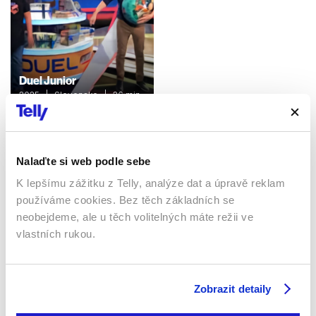
Duel Junior
2025 | Slovensko | 26 min
Soutěžní / Teenager / Pořady
/ Show
Nalaďte si web podle sebe
K lepšímu zážitku z Telly, analýze dat a úpravě reklam
Sledujte kdekoliv až na 6 zařízeních
používáme cookies. Bez těch základních se
neobejdeme, ale u těch volitelných máte režii ve
Sledovat internetovou televizi jde odkudkoliv
vlastních rukou.
po celé EU, a to až na 6 zařízeních.
Zobrazit detaily