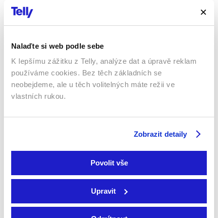
2013 | USA | 135 min
Filmy / Rodinné / Romantický /
Filmy / Thrillery / Akční
Drama
Nalaďte si web podle sebe
K lepšímu zážitku z Telly, analýze dat a úpravě reklam
používáme cookies. Bez těch základních se
neobejdeme, ale u těch volitelných máte režii ve
vlastních rukou.
Zobrazit detaily
Vypravěčka filmů
Kyuka: Než skončí léto
2023 | Francie, Chile,
Španělsko | 116 min
2024 | Řecko | 105 min
Povolit vše
Filmy / Drama
Filmy / Drama
Upravit