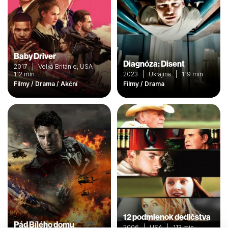
Baby Driver
Diagnóza: Disent
2017 | Velká Británie, USA |
112 min
2023 | Ukrajina | 119 min
Filmy / Drama / Akční
Filmy / Drama
12 podmienok dedičstva
Pád Bílého domu
2006 | USA | 113 min