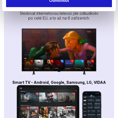
Sledujte kdekoliv až na 6 zařízeních
Odmítnout
Sledovat internetovou televizi jde odkudkoliv
po celé EU, a to až na 6 zařízeních.
Smart TV - Android, Google, Samsung, LG, VIDAA