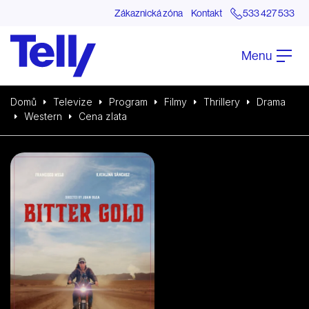
Zákaznická zóna
Kontakt
533 427 533
Menu
Domů
Televize
Program
Filmy
Thrillery
Drama
Western
Cena zlata