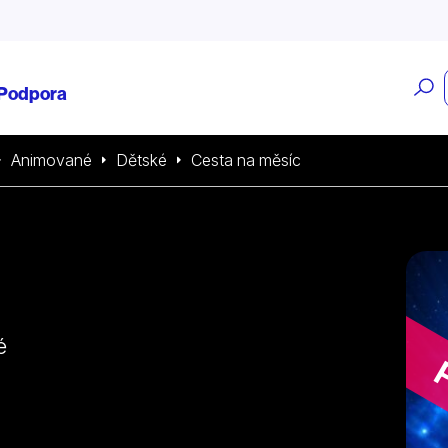
O
Podpora
v
Animované
Dětské
Cesta na měsíc
é