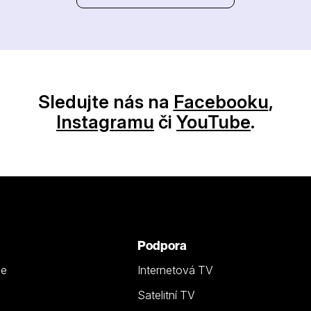
Sledujte nás na
Facebooku
,
Instagramu
či
YouTube
.
Podpora
ze
Internetová TV
Satelitní TV