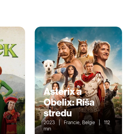
Asterix a
Obelix: Ríša
stredu
2023 | Francie, Belgie | 112
min