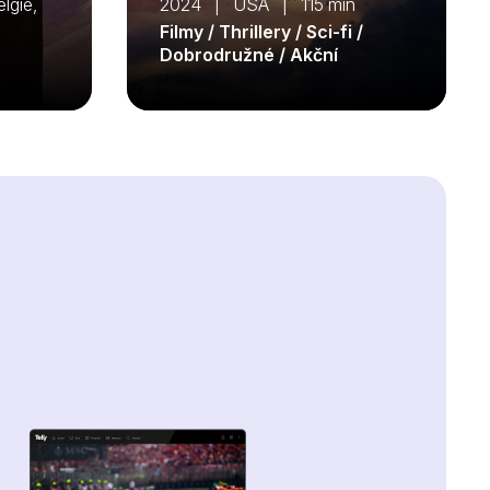
lgie,
2024 | USA | 115 min
Filmy / Thrillery / Sci-fi /
Dobrodružné / Akční