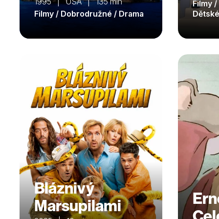
1995 | USA | 135 min
Filmy 
Filmy / Dobrodružné / Drama
Dětsk
Bláznivý
Ern
Marsupilami
Cel