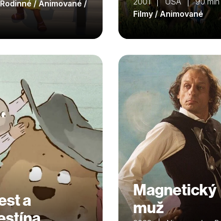
2001 | USA | 90 min
/ Rodinné / Animované /
é
Filmy / Animované
Magnetický
est a
muž
estína