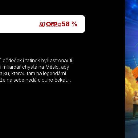
P
58 %
dědeček i tatínek byli astronauti.
 miliardář chystá na Měsíc, aby
lajku, kterou tam na legendární
é, že na sebe nedá dlouho čekat
k, nejlepší přátelé Amy a Marty a
na Měsíc, jejímž cílem je zhatit
ivést dohromady rozhádanou rodinu.