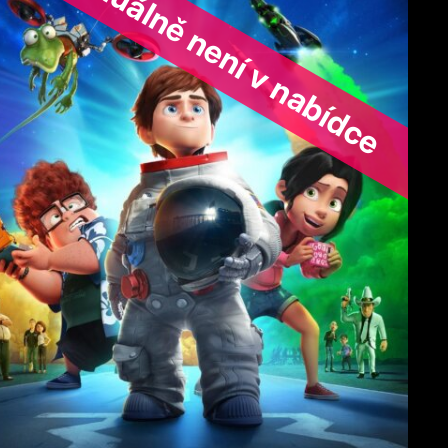
ořad aktuálně není v nabídce