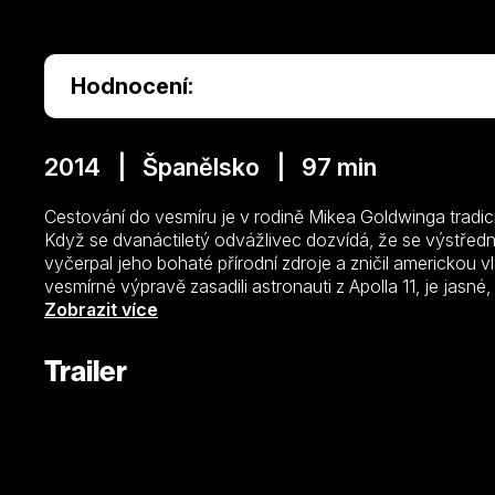
Hodnocení:
2014 | Španělsko | 97 min
Cestování do vesmíru je v rodině Mikea Goldwinga tradicí: 
Když se dvanáctiletý odvážlivec dozvídá, že se výstřední
vyčerpal jeho bohaté přírodní zdroje a zničil americkou v
vesmírné výpravě zasadili astronauti z Apolla 11, je jasn
fantastické, neobyčejné dobrodružství. Mike, jeho dědeče
Zobrazit více
chytrý kamarád chameleon se vydávají na soukromou misi 
nekalé miliardářovy plány, zmocnit se vlajky a znovu př
Trailer