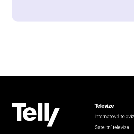
Televize
Internetová televi
Satelitní televize