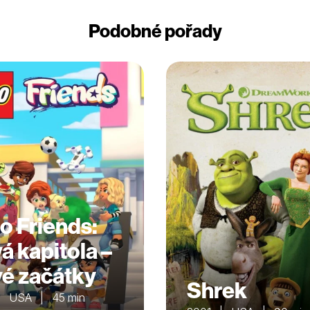
Podobné pořady
o Friends:
á kapitola –
é začátky
Shrek
| USA | 45 min