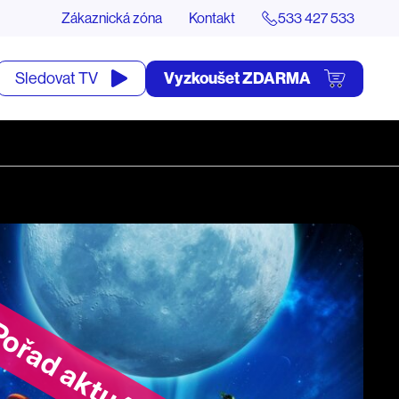
Zákaznická zóna
Kontakt
533 427 533
tevřít
Vyzkoušet ZDARMA
Sledovat TV
yhledávání