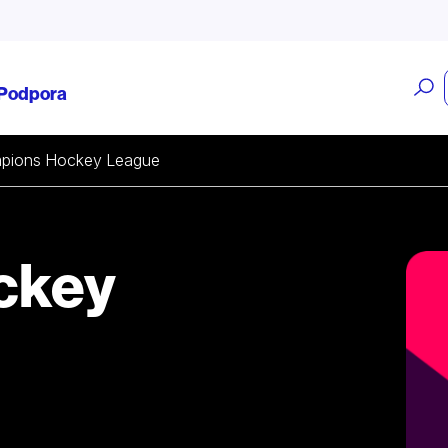
O
Podpora
v
pions Hockey League
ckey