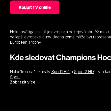
Koupit TV online
Hokejová liga mistrů je evropská hokejová soutěž meziná
nejlepší evropské kluby. Jedna země může být reprezent
European Trophy.
Kde sledovat Champions Ho
Nalaďte si naše kanály
Sport1 HD
a
Sport 2 HD
! Tyto ka
Sport
.
Zobrazit více