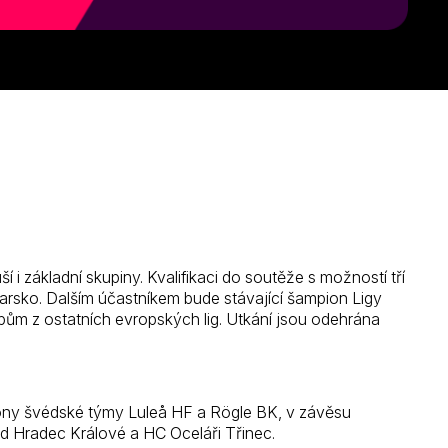
i základní skupiny. Kvalifikaci do soutěže s možností tří
arsko. Dalším účastníkem bude stávající šampion Ligy
bům z ostatních evropských lig. Utkání jsou odehrána
ezóny švédské týmy Luleå HF a Rögle BK, v závěsu
ld Hradec Králové a HC Oceláři Třinec.