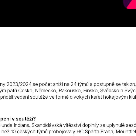
y 2023/2024 se počet sníží na 24 týmů a postupně se tak zruší 
terým patří Česko, Německo, Rakousko, Finsko, Švédsko a Švýc
 přidělí vedení soutěže ve formě divokých karet hokejovým klu
upení v soutěži?
lunda Indians. Skandidávská vítězství doplnily za uplynulé s
více než 10 českých týmů probojovaly HC Sparta Praha, Mountfie