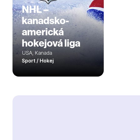
NHL –
kanadsko-
americká
hokejová liga
USA, Kanada
Sport / Hokej