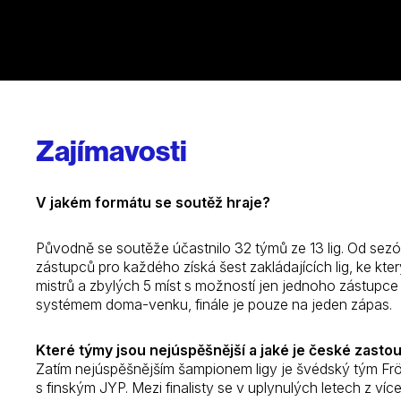
Zajímavosti
V jakém formátu se soutěž hraje?
Původně se soutěže účastnilo 32 týmů ze 13 lig. Od sezón
zástupců pro každého získá šest zakládajících lig, ke k
mistrů a zbylých 5 míst s možností jen jednoho zástupce
systémem doma-venku, finále je pouze na jeden zápas.
Které týmy jsou nejúspěšnější a jaké je české zasto
Zatím nejúspěšnějším šampionem ligy je švédský tým Frö
s finským JYP. Mezi finalisty se v uplynulých letech z 