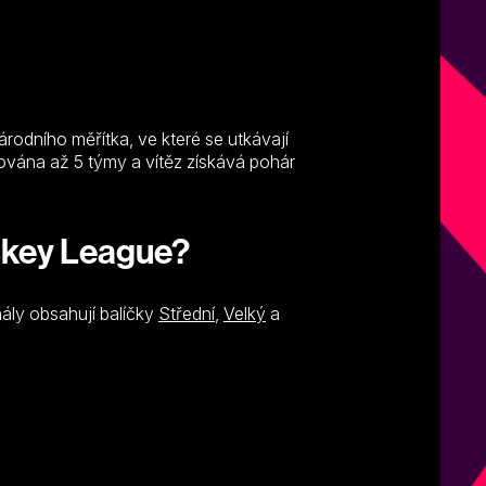
rodního měřítka, ve které se utkávají
ována až 5 týmy a vítěz získává pohár
ckey League?
nály obsahují balíčky
Střední
,
Velký
a