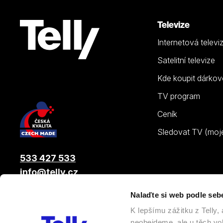
Televize
Internetová televi
Satelitní televize
Kde koupit dárkov
TV program
Ceník
Sledovat TV (moje.
533 427 533
info@telly.cz
Nalaďte si web podle seb
© 2026 |
Telly s.r.o.
, člen skupiny LAMA ENERGY GROUP
K lepšímu zážitku z Telly
neobejdeme, ale u těch vol