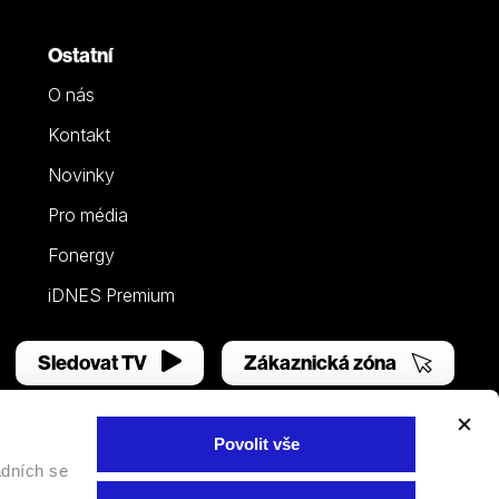
Ostatní
O nás
Kontakt
Novinky
Pro média
Fonergy
iDNES Premium
Sledovat TV
Zákaznická zóna
Povolit vše
adních se
Facebook
YouTube
Instagram