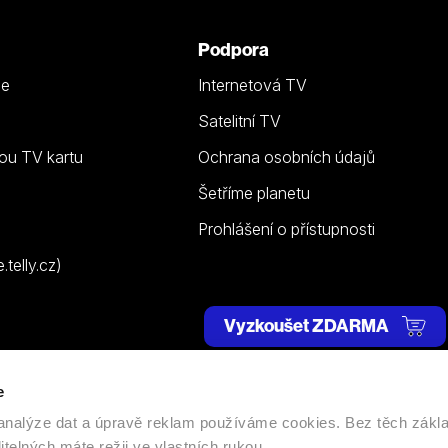
Podpora
ze
Internetová TV
Satelitní TV
ou TV kartu
Ochrana osobních údajů
Šetříme planetu
Prohlášení o přístupnosti
telly.cz)
Vyzkoušet ZDARMA
e
 | Všechna práva vyhrazena. |
Nastavení cookies
, analýze dat a úpravě reklam používáme cookies. Bez těch zákl
itelných máte režii ve vlastních rukou.