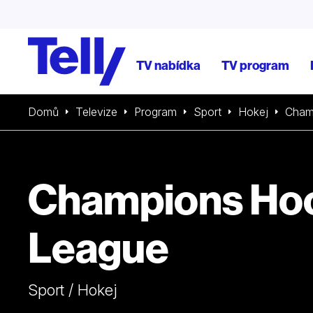
TV nabídka
TV program
Domů
Televize
Program
Sport
Hokej
Cham
Champions Ho
League
Sport / Hokej