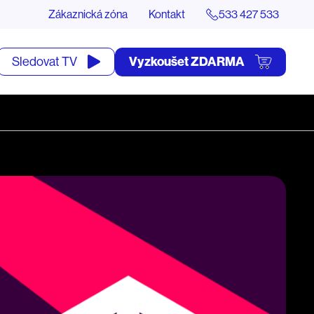
Zákaznická zóna
Kontakt
533 427 533
tevřít
Vyzkoušet ZDARMA
Sledovat TV
yhledávání