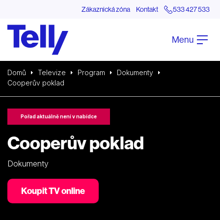
Zákaznická zóna
Kontakt
533 427 533
Menu
Domů
Televize
Program
Dokumenty
Cooperův poklad
Pořad aktuálně není v nabídce
Cooperův poklad
Dokumenty
Koupit TV online