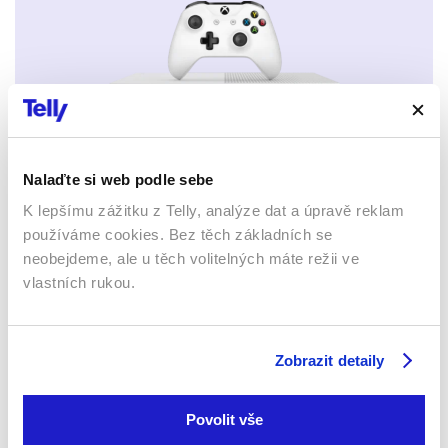
Xbox app
Nalaďte si web podle sebe
K lepšímu zážitku z Telly, analýze dat a úpravě reklam
používáme cookies. Bez těch základních se
neobejdeme, ale u těch volitelných máte režii ve
vlastních rukou.
Apple TV aplikace
Set-top boxy Arris
Zobrazit detaily
Povolit vše