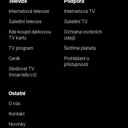
Televize
Podpora
Internetová televize
Internetová TV
Satelitní televize
Satelitní TV
Kde koupit dárkovou
Ochrana osobních
TV kartu
údajů
TV program
Šetříme planetu
Ceník
Prohlášení o
přístupnosti
Sledovat TV
(moje.telly.cz)
Ostatní
O nás
Kontakt
Novinky