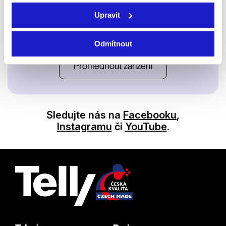
Upravit
Satelit
Odmítnout
Prohlédnout zařízení
Sledujte nás na
Facebooku
,
Instagramu
či
YouTube
.