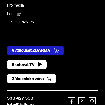
Pro média
Fonergy
iDNES Premium
Vyzkoušet ZDARMA
Sledovat TV
Zákaznická zóna
533 427 533
info@telly.cz