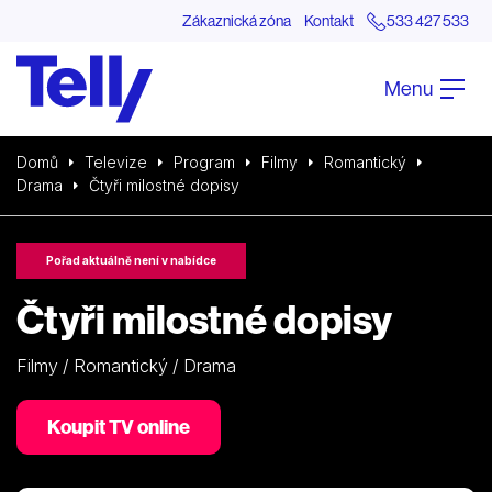
Zákaznická zóna
Kontakt
533 427 533
Menu
Domů
Televize
Program
Filmy
Romantický
Drama
Čtyři milostné dopisy
Pořad aktuálně není v nabídce
Čtyři milostné dopisy
Filmy / Romantický / Drama
Koupit TV online