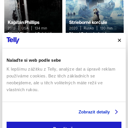
Kapitán Phillips
Strieborné korčule
2013 | USA | 134 min
2020 | Rusko | 130 min
Filmy / Thrillery / Ostatní /
Filmy / Dobrodružné /
Drama / Životopisný
Romantický
Nalaďte si web podle sebe
Sledujte kdekoliv až na 6 zařízeních
K lepšímu zážitku z Telly, analýze dat a úpravě reklam
používáme cookies. Bez těch základních se
Sledovat internetovou televizi jde odkudkoliv
neobejdeme, ale u těch volitelných máte režii ve
po celé EU, a to až na 6 zařízeních.
vlastních rukou.
Zobrazit detaily