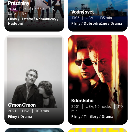
Prázdniny
2014 | Velká Británie, USA,
Vodný svet
Itálie | 97 min
1995 | USA | 135 min
Filmy / Ostatní / Romantický /
Hudební
Filmy / Dobrodružné / Drama
Kdo s koho
C’mon C’mon
2001 | USA, Německo | 119
2021 | USA | 109 min
min
Filmy / Drama
Filmy / Thrillery / Drama