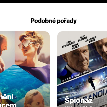
Podobné pořady
něni
Špionáž
ncem