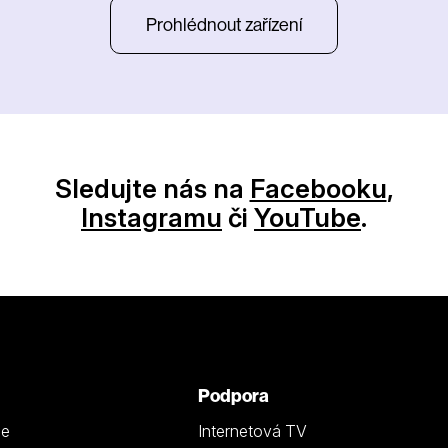
Prohlédnout zařízení
Sledujte nás na
Facebooku
,
Instagramu
či
YouTube
.
Podpora
ze
Internetová TV