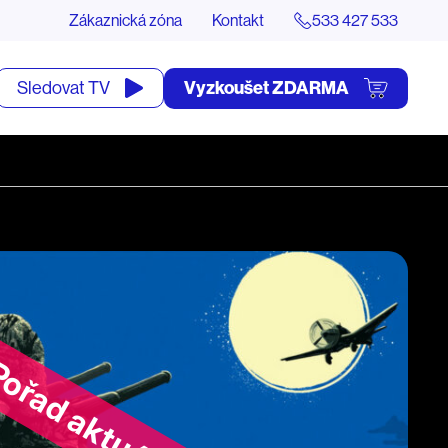
Zákaznická zóna
Kontakt
533 427 533
tevřít
Vyzkoušet ZDARMA
Sledovat TV
yhledávání