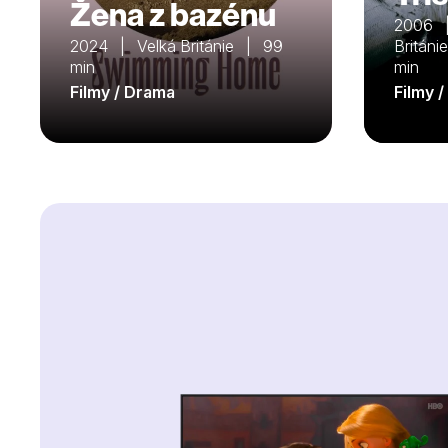
Žena z bazénu
2006 |
2024 | Velká Británie | 99
Britán
min
min
Filmy / Drama
Filmy 