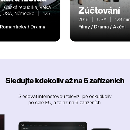
 Česká republika, Velká
Zúčtování
ie, USA, Německo | 125
2016 | USA | 128 mi
/ Romantický / Drama
Filmy / Drama / Akční
Sledujte kdekoliv až na 6 zařízeních
Sledovat internetovou televizi jde odkudkoliv
po celé EU, a to až na 6 zařízeních.