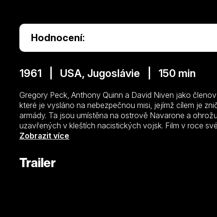
Hodnocení:
1961 | USA, Jugoslávie | 150 min
Gregory Peck, Anthony Quinn a David Niven jako členo
které je vysláno na nebezpečnou misi, jejímž cílem je zn
armády. Ta jsou umístěna na ostrově Navarone a ohrožuj
uzavřených v kleštích nacistických vojsk. Film v roce 
úspěch, který se promítl do 7 nominací na cenu Akademie
Zobrazit více
speciální efekty.
Trailer