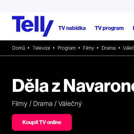
TV nabídka
TV program
Domů
Televize
Program
Filmy
Drama
Vále
Děla z Navaron
Filmy / Drama / Válečný
Koupit TV online