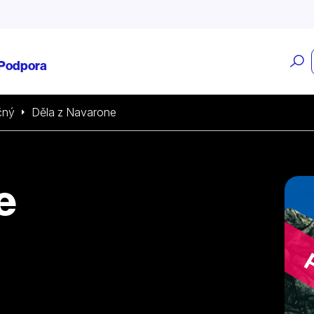
O
Podpora
v
čný
Děla z Navarone
e