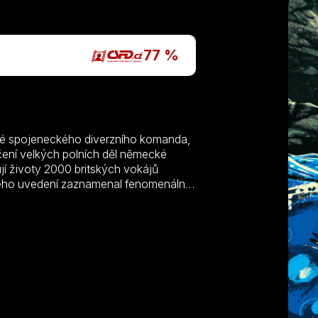
P
77 %
vé spojeneckého diverzního komanda,
ičení velkých polních děl německé
í životy 2000 britských vokájů
svého uvedení zaznamenal fenomenální
 a jednoho ocenění – za nejlepší