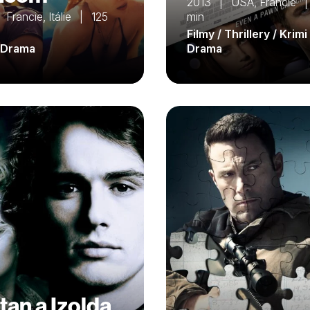
2013 | USA, Francie 
Francie, Itálie | 125
min
Filmy / Thrillery / Krimi 
/ Drama
Drama
tan a Izolda