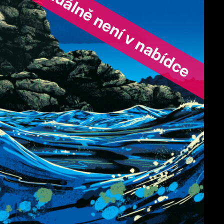
ořad aktuálně není v nabídce