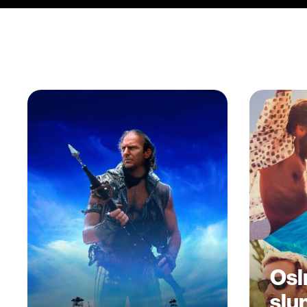
Osl
slu