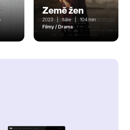
Země žen
n
2023 | Itálie | 104 min
Filmy / Drama