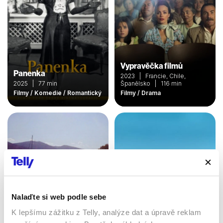
Vypravěčka filmů
Panenka
2023 | Francie, Chile,
2025 | 77 min
Španělsko | 116 min
Filmy / Komedie / Romantický
Filmy / Drama
Nalaďte si web podle sebe
K lepšímu zážitku z Telly, analýze dat a úpravě reklam
Prázdniny