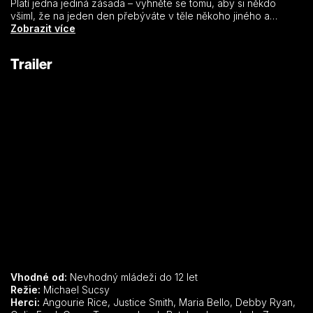
Platí jedna jediná zásada – vyhněte se tomu, aby si někdo
všiml, že na jeden den přebýváte v těle někoho jiného a
nepleťte se do jeho života. Vše je v pořádku, až do rána, kdy
Zobrazit více
se probudíte v těle Justina a zamilujete se do jeho přítelkyně
Rhiannon. Od toho okamžiku všechna pravidla, podle nichž jste
Trailer
až do teď žili, přestávají platit. Konečně se objevil někdo, s kým
chcete být den co den.
Vhodné od:
Nevhodný mládeži do 12 let
Režie:
Michael Sucsy
Herci:
Angourie Rice, Justice Smith, Maria Bello, Debby Ryan,