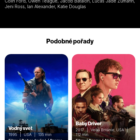
Colin Ford, Owen Teague, Jacob Batalon, Lucas Jade Zumann,
Jeni Ross, Ian Alexander, Katie Douglas
Podobné pořady
Baby Driver
Vodný svet
2017 | Velká Británie, USA |
1995 | USA | 135 min
112 min