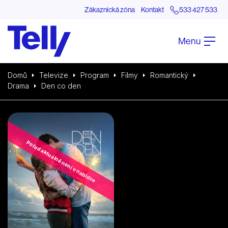
Zákaznická zóna
Kontakt
533 427 533
Menu
Domů
Televize
Program
Filmy
Romantický
Drama
Den co den
Pořad aktuálně není v nabídce