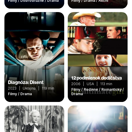
Filmy / Dobrodružné / Drama
Filmy / Drama / Akční
12 podmienok dedičstva
Diagnóza: Disent
2006 | USA | 113 min
2023 | Ukrajina | 119 min
Filmy / Rodinné / Romantický /
Filmy / Drama
Drama