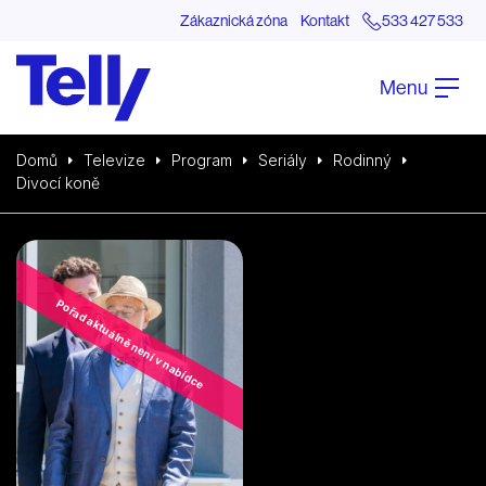
Zákaznická zóna
Kontakt
533 427 533
Menu
Domů
Televize
Program
Seriály
Rodinný
Divocí koně
Pořad aktuálně není v nabídce