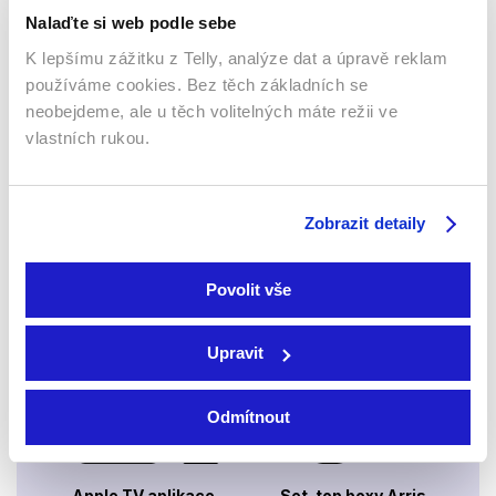
Nalaďte si web podle sebe
K lepšímu zážitku z Telly, analýze dat a úpravě reklam
používáme cookies. Bez těch základních se
neobejdeme, ale u těch volitelných máte režii ve
Webový prohlížeč
vlastních rukou.
Zobrazit detaily
Povolit vše
Xbox app
Upravit
Odmítnout
Apple TV aplikace
Set-top boxy Arris