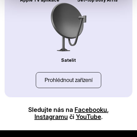
Satelit
Prohlédnout zařízení
Sledujte nás na
Facebooku
,
Instagramu
či
YouTube
.