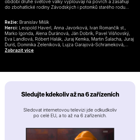
období druhé světové války vyplouvají na povrch a zasahují
do zbohatlické rodiny Závodských i potomků starého rodu
karpatských Němců.
Režie:
Branislav Mišík
Herci:
Leopold Haverl, Anna Javorková, Ivan Romančík st.,
Marko Igonda, Alena Ďuránová, Ján Dobrík, Pavel Višňovský,
Eva Landlová, Róbert Halák, Juraj Kemka, Martin Šalacha, Juraj
Ďuriš, Dominika Zeleníková, Lujza Garajová-Schrameková,
Tomáš Hanák, Ivan Vojtek, Dušan Kubáň, Radoslav Kuric, Martin
Zobrazit více
Nahálka, Marián Slovák, Kristína Tóthová, Judita Hansman,
Gejza Benkö, Andrej Anderko, Helena Geregová, Lucia
Siposová, Michal Ďuriš, Daniela Kuffelová, Tomáš Mischura
Sledujte kdekoliv až na 6 zařízeních
Sledovat internetovou televizi jde odkudkoliv
po celé EU, a to až na 6 zařízeních.