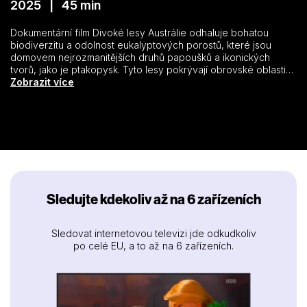
2025 | 45 min
Dokumentární film Divoké lesy Austrálie odhaluje bohatou
biodiverzitu a odolnost eukalyptových porostů, které jsou
domovem nejrozmanitějších druhů papoušků a ikonických
tvorů, jako je ptakopysk. Tyto lesy pokrývají obrovské oblasti a
poskytují útočiště rozmanité fauně – od klokanů rudých až po
Zobrazit více
sladkovodní krokodýly. Film zachycuje ojedinělé chování
vačnatců a ptáků a upozorňuje na hrozby, které přináší změna
klimatu a odlesňování. Starobylé ekosystémy, téměř
nezměněné od dob dinosaurů, skrývají křehkou rovnováhu.
Druhy jako pestře zbarvené amady Gouldové však čelí nejisté
budoucnosti. Prostřednictvím poutavého vyprávění film
ukazuje, proč jsou tyto živé krajiny tak důležité – a zároveň tak
zranitelné.
Sledujte kdekoliv až na 6 zařízeních
Sledovat internetovou televizi jde odkudkoliv
po celé EU, a to až na 6 zařízeních.