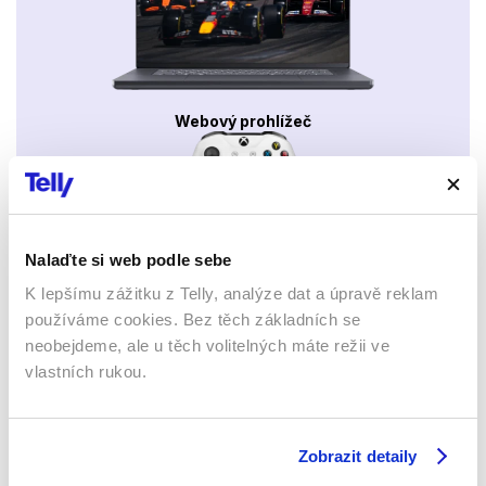
Webový prohlížeč
Nalaďte si web podle sebe
K lepšímu zážitku z Telly, analýze dat a úpravě reklam
Xbox app
používáme cookies. Bez těch základních se
neobejdeme, ale u těch volitelných máte režii ve
vlastních rukou.
Zobrazit detaily
Apple TV aplikace
Set-top boxy Arris