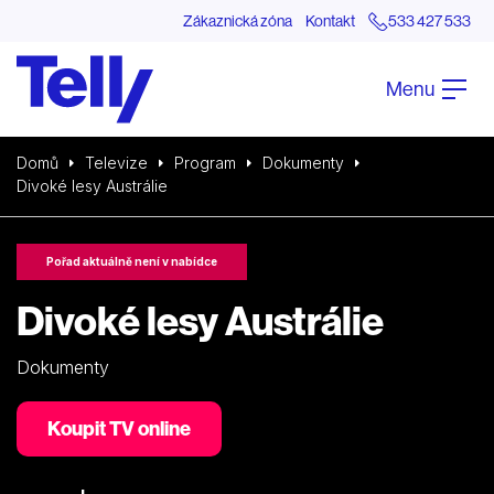
Zákaznická zóna
Kontakt
533 427 533
Menu
Domů
Televize
Program
Dokumenty
Divoké lesy Austrálie
Pořad aktuálně není v nabídce
Divoké lesy Austrálie
Dokumenty
Koupit TV online