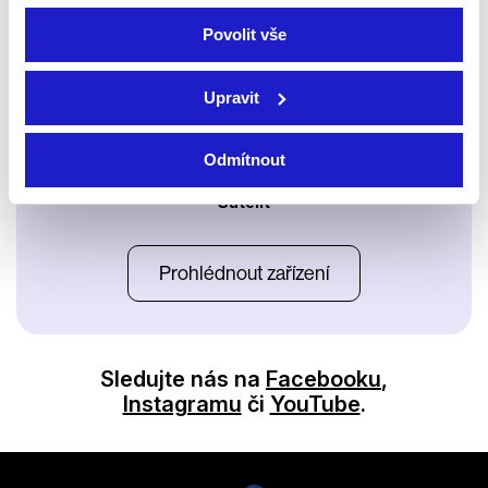
Povolit vše
Upravit
Odmítnout
Satelit
Prohlédnout zařízení
Sledujte nás na
Facebooku
,
Instagramu
či
YouTube
.