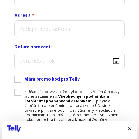
Adresa
*
Datum narození
*
DD
dot
MM
Mám promo kód pro Telly
dot
YYYY
*
* Účastník potvrzuje, že byl před uzavřením Smlouvy
řádně seznámen s
Všeobecnými podmínkami
,
Zvláštními podmínkami
a
Ceníkem
. Úplným a
úspěšným dokončením objednávky se Účastník
zavazuje plnit své povinnosti vůči Telly v souladu s
podmínkami uvedenými v této Smlouvě a Smluvních
dokumentech, a to zejména k hrazení Odměny.
Nabízíme Vám i možnost nezávazně od nás
získávat tyto informace: