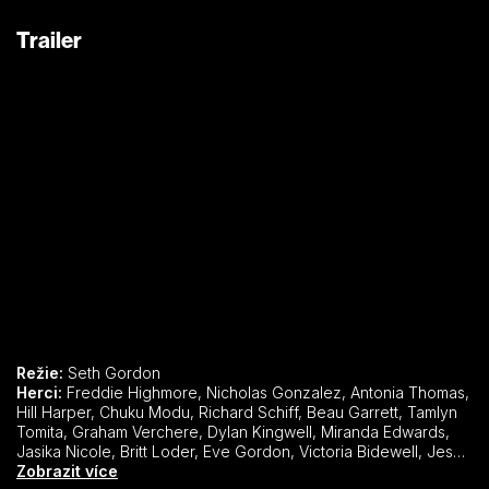
Trailer
Režie:
Seth Gordon
Herci:
Freddie Highmore, Nicholas Gonzalez, Antonia Thomas, Hill Harper, Chuku Modu, Richard Schiff, Beau Garrett, Tamlyn Tomita, Graham Verchere, Dylan Kingwell, Miranda Edwards, Jasika Nicole, Britt Loder, Eve Gordon, Victoria Bidewell, Jesse Reid, Lucia Walters, Crystal Balint, Niall Matter, Tim Russ, Kirby Morrow, Adam Lolacher, Angela Moore, Teryl Rothery, Brett Rice, Jesse Moss, Samantha Sloyan, Michael Muhney, Norma Maldonado, Gloria Garayua, Ruben Garfias, Kandyse McClure, Kari Coleman, Michael Antonakos, Paul Dooley, Zachary Gordon, Zahf Paroo, Pej Vahdat, Christina Chang, Irene Keng, Orlando Lucas, Matthew Mandzij, Roman Podhora, Sam Vincent, Jesse James, Kacey Rohl, Catherine Lough Haggquist, Elfina Luk,
Zobrazit více