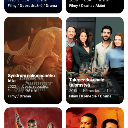
1995 | USA | 135 min
2008 | USA | 110 min
Filmy / Dobrodružné / Drama
Filmy / Drama / Akční
Syndrom nekonečného
Takmer dokonalé
léta
tajomstvá
2023 | Česká republika,
Francie | 98 min
2019 | Německo | 111 min
Filmy / Drama
Filmy / Komedie / Drama