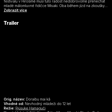
festivalu v Hirošimě musí tuto radost nedobrovolně přenechat
mladé málomluvné řidičce Misaki. Oba během jízd na zkoušky
nečekaně zjistí, že je spojuje nejen záliba v řízení. Společně
Zobrazit více
naleznou způsob, jak se vyrovnat se svými traumaty a pocity
viny, a jít dál. Drive My Car režiséra Rjúsukeho Hamagučiho je
Trailer
atmosférický snímek plný tajemství, hledání lidského
porozumění a smíření.
Orig. název:
Doraibu mai kâ
Vhodné od:
Nevhodný mládeži do 12 let
Režie:
Rjúsuke Hamaguči