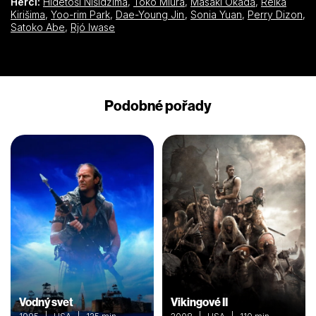
Herci:
Hidetoši Nišidžima
,
Tóko Miura
,
Masaki Okada
,
Reika
Kirišima
,
Yoo-rim Park
,
Dae-Young Jin
,
Sonia Yuan
,
Perry Dizon
,
Satoko Abe
,
Rjó Iwase
Podobné pořady
Vodný svet
Vikingové II