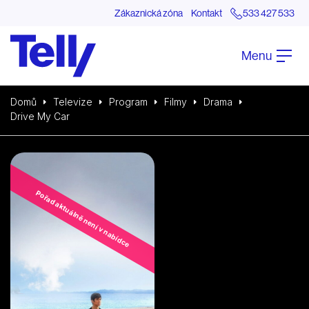
Zákaznická zóna
Kontakt
533 427 533
Menu
Domů
Televize
Program
Filmy
Drama
Drive My Car
Pořad aktuálně není v nabídce