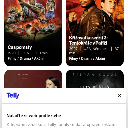
Křižovatka smrti 3:
Tentokráte v Paříži
Čas pomsty
2007 | USA, Německo | 87
1993 | USA | 108 min
min
Filmy / Drama / Akční
Filmy / Drama / Akční
Nalaďte si web podle sebe
K lepšímu zážitku z Telly, analýze dat a úpravě reklam