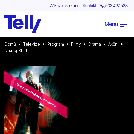
Zákaznická zóna
Kontakt
533 427 533
Menu
Domů
Televize
Program
Filmy
Drama
Akční
Drsnej Shaft
Pořad aktuálně není v nabídce