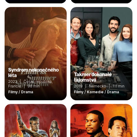
Syndrom nekonečného
Takmer dokonalé
léta
tajomstvá
2023 | Česká republika,
Francie | 98 min
2019 | Německo | 111 min
Filmy / Drama
Filmy / Komedie / Drama