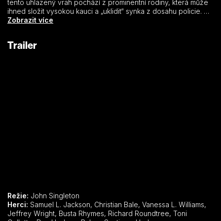
tento uhlazený vrah pochází z prominentní rodiny, která může
ihned složit vysokou kauci a „uklidit“ synka z dosahu policie. Po
dvou letech se Walter tajně vrátí do Spojených států a detektiv
Zobrazit více
Shaft , který ho vypátral, je přesvědčen, že teď konečně
dostane slovo spravedlnost. Ale i tentokrát ji peníze umlčí.
Trailer
Shaft na protest vrací policejní odznak a na vlastní pěst, s
bývalou kolegyní Carmen, začínají shromažďovat důkazy a
hledat jedinou přímou svědkyni, která se skrývá. I její život je v
ohrožení. Na první pohled jednoduchý a jasný případ má až
nečekaně dramatické pozadí a zcela překvapivé rozuzlení…
Režie:
John Singleton
Herci:
Samuel L. Jackson, Christian Bale, Vanessa L. Williams,
Jeffrey Wright, Busta Rhymes, Richard Roundtree, Toni