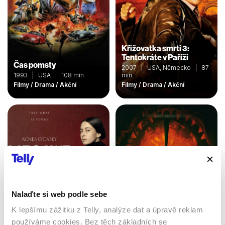
Křižovatka smrti 3:
Tentokráte v Paříži
Čas pomsty
2007 | USA, Německo | 87
1993 | USA | 108 min
min
Filmy / Drama / Akční
Filmy / Drama / Akční
Nalaďte si web podle sebe
K lepšímu zážitku z Telly, analýze dat a úpravě reklam
V sevření lží
používáme cookies. Bez těch základních se
Žízeň