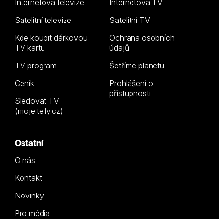
Internetová televize
Internetová TV
Satelitní televize
Satelitní TV
Kde koupit dárkovou
Ochrana osobních
TV kartu
údajů
TV program
Šetříme planetu
Ceník
Prohlášení o
přístupnosti
Sledovat TV
(moje.telly.cz)
Ostatní
O nás
Kontakt
Novinky
Pro média