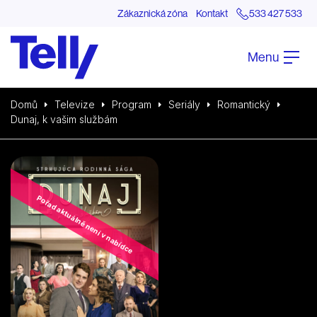
Zákaznická zóna
Kontakt
533 427 533
Menu
Domů
Televize
Program
Seriály
Romantický
Dunaj, k vašim službám
Pořad aktuálně není v nabídce