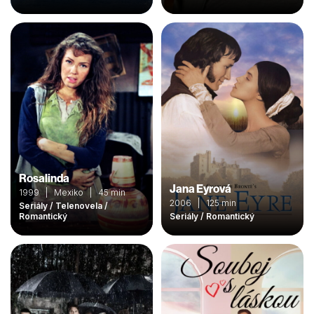
Rosalinda
Jana Eyrová
1999 | Mexiko | 45 min
2006 | 125 min
Seriály / Telenovela /
Romantický
Seriály / Romantický