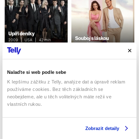
Upíří deníky
Souboj s láskou
2009 | USA | 42 min
2022 | Turecko | 120 min
Seriály / Thriller / Horor /
Romantický / Ostatní /
Seriály / Komedie /
Mysteriózní
Romantický
Nalaďte si web podle sebe
K lepšímu zážitku z Telly, analýze dat a úpravě reklam
Sledujte kdekoliv až na 6 zařízeních
používáme cookies. Bez těch základních se
neobejdeme, ale u těch volitelných máte režii ve
Sledovat internetovou televizi jde odkudkoliv
vlastních rukou.
po celé EU, a to až na 6 zařízeních.
Zobrazit detaily