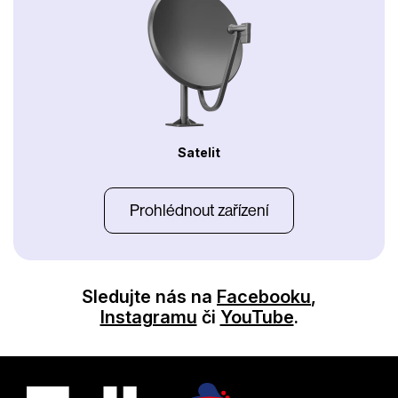
Satelit
Prohlédnout zařízení
Sledujte nás na
Facebooku
,
Instagramu
či
YouTube
.