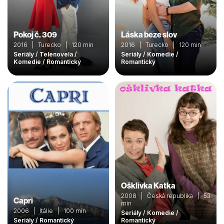
bystrá, ostrovtipná a ambiciózna žena, ktorá žije v
ochladnutom vzťahu so svojím manželom Imrichom .
Pokoj č. 309
Láska beze slov
2016 | Turecko | 120 min
2016 | Turecko | 120 min
Seriály / Telenovela /
Seriály / Komedie /
Komedie / Romantický
Romantický
Ošklivka Katka
2008 | Česká republika | 53
Capri
min
2006 | Itálie | 100 min
Seriály / Komedie /
Seriály / Romantický
Romantický