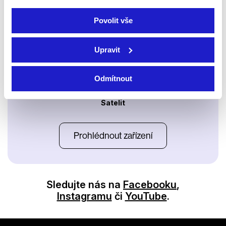
Apple TV aplikace
Set-top boxy Arris
Povolit vše
Upravit
Odmítnout
Satelit
Prohlédnout zařízení
Sledujte nás na
Facebooku
,
Instagramu
či
YouTube
.