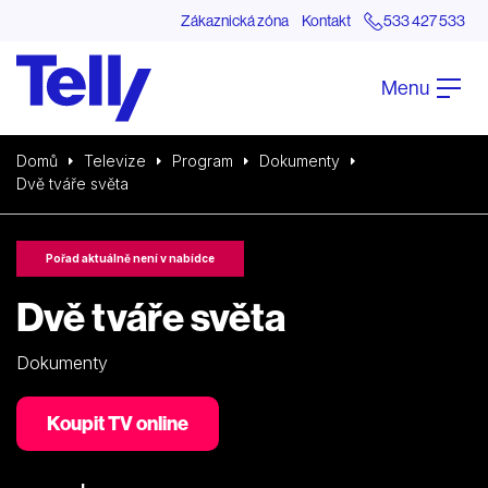
Zákaznická zóna
Kontakt
533 427 533
Menu
Domů
Televize
Program
Dokumenty
Dvě tváře světa
Pořad aktuálně není v nabídce
Dvě tváře světa
Dokumenty
Koupit TV online