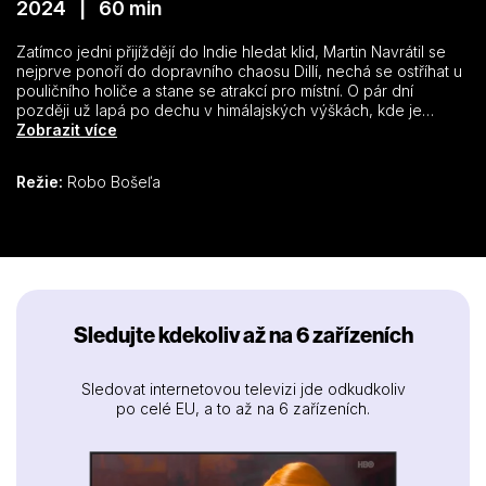
2024 | 60 min
Zatímco jedni přijíždějí do Indie hledat klid, Martin Navrátil se
nejprve ponoří do dopravního chaosu Dillí, nechá se ostříhat u
pouličního holiče a stane se atrakcí pro místní. O pár dní
později už lapá po dechu v himálajských výškách, kde je
luxusem samotný kyslík. Známý slovenský cestovatel Martin
Zobrazit více
Navrátil opouští hlavní turistické trasy a odhaluje místa, kam se
běžný turista většinou nedostane
Režie:
Robo Bošeľa
Sledujte kdekoliv až na 6 zařízeních
Sledovat internetovou televizi jde odkudkoliv
po celé EU, a to až na 6 zařízeních.