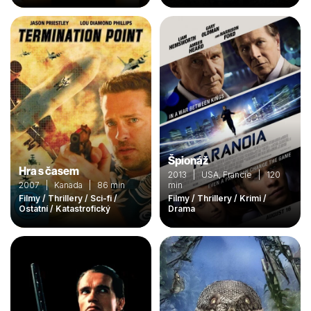
Špionáž
Hra s časem
2013 | USA, Francie | 120
2007 | Kanada | 86 min
min
Filmy / Thrillery / Sci-fi /
Filmy / Thrillery / Krimi /
Ostatní / Katastrofický
Drama