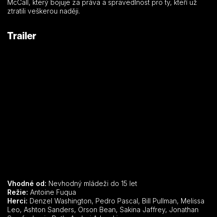
McCall, který bojuje za práva a spravedlnost pro ty, kteří už
ztratili veškerou naději.
Trailer
Vhodné od:
Nevhodný mládeži do 15 let
Režie:
Antoine Fuqua
Herci:
Denzel Washington, Pedro Pascal, Bill Pullman, Melissa
Leo, Ashton Sanders, Orson Bean, Sakina Jaffrey, Jonathan