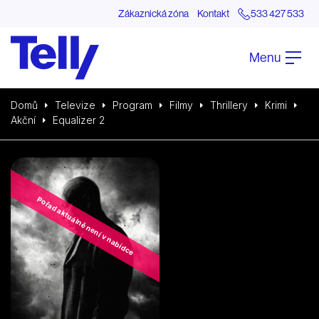
Zákaznická zóna
Kontakt
533 427 533
Menu
Domů
Televize
Program
Filmy
Thrillery
Krimi
Akční
Equalizer 2
Pořad aktuálně není v nabídce