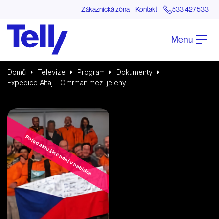
Zákaznická zóna
Kontakt
533 427 533
Menu
Domů
Televize
Program
Dokumenty
Expedice Altaj – Cimrman mezi jeleny
Pořad aktuálně není v nabídce