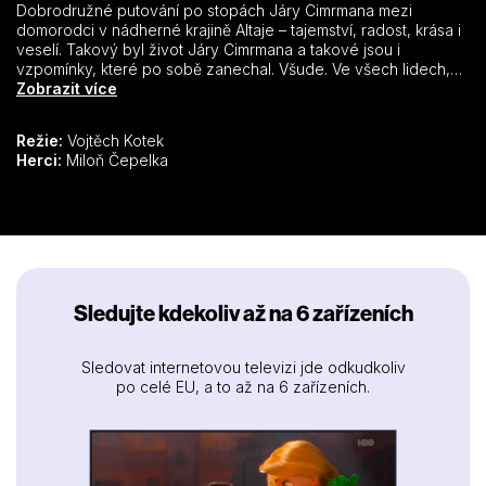
Dobrodružné putování po stopách Járy Cimrmana mezi
domorodci v nádherné krajině Altaje – tajemství, radost, krása i
veselí. Takový byl život Járy Cimrmana a takové jsou i
vzpomínky, které po sobě zanechal. Všude. Ve všech lidech,
zvířatech i v přírodě. Stejné stopy jistě zanechá dokument i ve
Zobrazit více
vás. Schválně! Dívejte se!
Režie:
Vojtěch Kotek
Herci:
Miloň Čepelka
Sledujte kdekoliv až na 6 zařízeních
Sledovat internetovou televizi jde odkudkoliv
po celé EU, a to až na 6 zařízeních.