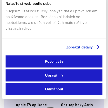
Nalaďte si web podle sebe
K lepšímu zážitku z Telly, analýze dat a úpravě reklam
používáme cookies. Bez těch základních se
neobejdeme, ale u těch volitelných máte režii ve
Webový prohlížeč
vlastních rukou.
Zobrazit detaily
Povolit vše
Xbox app
Upravit
Odmítnout
Apple TV aplikace
Set-top boxy Arris