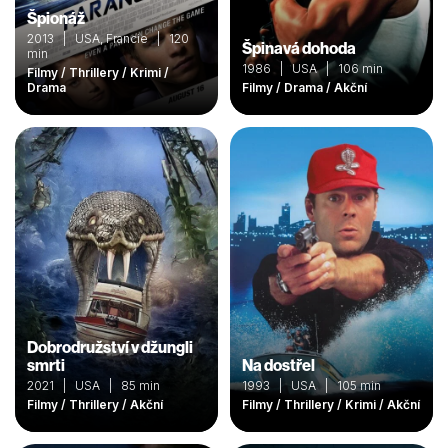
Špionáž
2013 | USA, Francie | 120
Špinavá dohoda
min
1986 | USA | 106 min
Filmy / Thrillery / Krimi /
Drama
Filmy / Drama / Akční
Dobrodružství v džungli
smrti
Na dostřel
2021 | USA | 85 min
1993 | USA | 105 min
Filmy / Thrillery / Akční
Filmy / Thrillery / Krimi / Akční