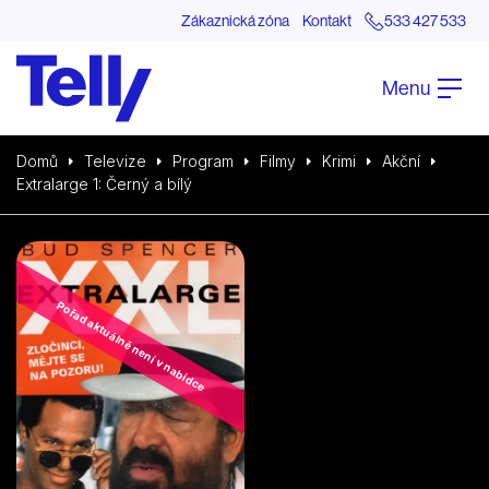
Zákaznická zóna
Kontakt
533 427 533
Menu
Domů
Televize
Program
Filmy
Krimi
Akční
Extralarge 1: Černý a bílý
Pořad aktuálně není v nabídce