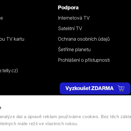
Podpora
ze
Internetová TV
Satelitní TV
ou TV kartu
Ochrana osobních údajů
Šetříme planetu
Prohlášení o přístupnosti
telly.cz)
Vyzkoušet ZDARMA
e
 | Všechna práva vyhrazena. |
Nastavení cookies
, analýze dat a úpravě reklam používáme cookies. Bez těch zákl
itelných máte režii ve vlastních rukou.