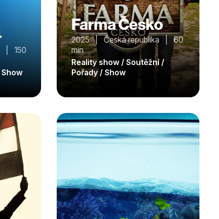
Farma Česko
4
2025 | Česká republika | 60
a | 150
min
Reality show / Soutěžní /
/ Show
Pořady / Show