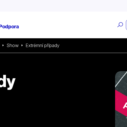
O
Podpora
v
Show
Extrémní případy
dy