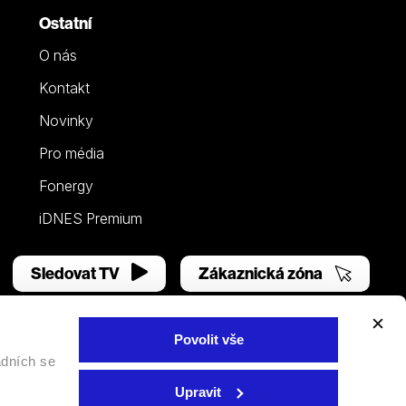
Ostatní
O nás
Kontakt
Novinky
Pro média
Fonergy
iDNES Premium
Sledovat TV
Zákaznická zóna
Povolit vše
adních se
Facebook
YouTube
Instagram
Upravit