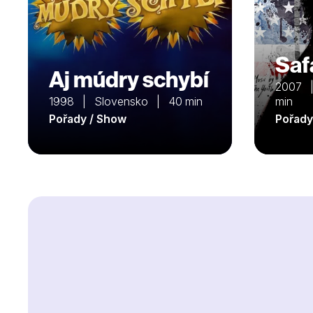
Saf
Aj múdry schybí
2007 |
1998 | Slovensko | 40 min
min
Pořady / Show
Pořady