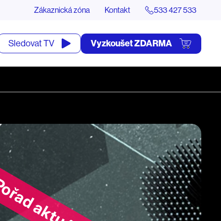
Zákaznická zóna
Kontakt
533 427 533
tevřít
Vyzkoušet ZDARMA
Sledovat TV
yhledávání