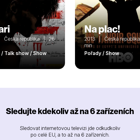
ari
Na plac!
 Česká republika | 26
2013 | Česká republik
min
 / Talk show / Show
Pořady / Show
Sledujte kdekoliv až na 6 zařízeních
Sledovat internetovou televizi jde odkudkoliv
po celé EU, a to až na 6 zařízeních.