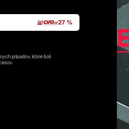
P
27 %
nych prípadov, ktoré boli
cesov.