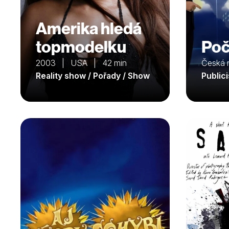
Amerika hledá
topmodelku
Poč
2003 | USA | 42 min
Česká 
Reality show / Pořady / Show
Public