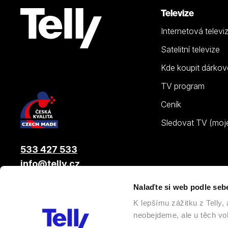
Televize
Internetová televi
Satelitní televize
Kde koupit dárkov
TV program
Ceník
Sledovat TV (moje.
533 427 533
info@telly.cz
Nalaďte si web podle seb
© 2026 |
Telly s.r.o.
, člen skupiny LAMA ENERGY GROUP
K lepšímu zážitku z Telly
neobejdeme, ale u těch vol