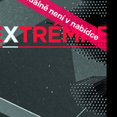
ořad aktuálně není v nabídce