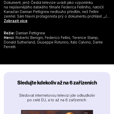
Dokument, jenž Česká televize uvádí jako vzpomínku
na nejslavnějšího italského filmaře Federica Felliniho, natočil
Kanaďan Damian Pettigrew nedlouho předtím, než Fellini
zemřel. Sám hlavní protagonista prý o dokumentu prohlásil: „Je
to nejdelší a nejpodrobnější rozhovor, jaký kdy byl se mnou
Zobrazit více
zaznamenán.“ Unikátní portrét zkoumá svět mýtického režiséra.
Od Federicova dětství až po jeho poslední film sleduje Damian
Režie:
Damian Pettigrew
Pettigrew kariéru, myšlenky, jak mu je vyprávěl sám Fellini, ale
Herci:
Roberto Benigni, Federico Fellini, Terence Stamp,
nechybí ani výjimečné výpovědi jeho přátel a spolupracovníků,
Donald Sutherland, Giuseppe Rotunno, Italo Calvino, Dante
jimž vévodí slavný kanadský herec Donald Sutherland, jenž
Ferretti
ztvárnil pod jeho vedením Casanovu. Vše je doplněno
filmovými ukázkami a úžasnými dosud nezveřejněnými záběry
ze soukromého archivu: scénami z jeho filmů, které zůstaly na
podlaze střižny, dosud nezveřejněnými scénami z natáčení,
soukromými archivy i úryvky z nedávno restaurovaných
Felliniho filmů.
Sledujte kdekoliv až na 6 zařízeních
Sledovat internetovou televizi jde odkudkoliv
po celé EU, a to až na 6 zařízeních.