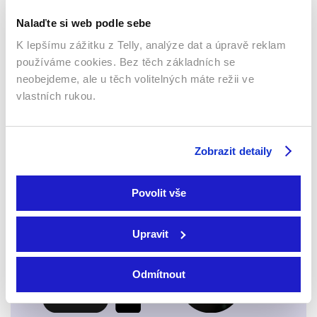
Nalaďte si web podle sebe
K lepšímu zážitku z Telly, analýze dat a úpravě reklam
používáme cookies. Bez těch základních se
neobejdeme, ale u těch volitelných máte režii ve
vlastních rukou.
Webový prohlížeč
Zobrazit detaily
Povolit vše
Xbox app
Upravit
Odmítnout