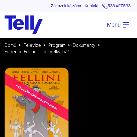
Zákaznická zóna
Kontakt
533 427 533
Menu
Domů
Televize
Program
Dokumenty
Federico Fellini – jsem velký lhář
Pořad aktuálně není v nabídce