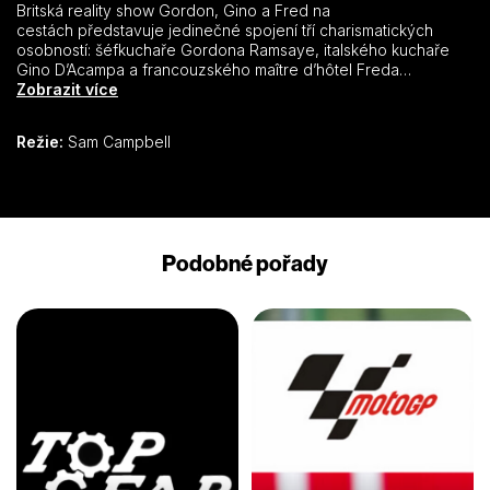
Britská reality show Gordon, Gino a Fred na
cestách představuje jedinečné spojení tří charismatických
osobností: šéfkuchaře Gordona Ramsaye, italského kuchaře
Gino D’Acampa a francouzského maître d’hôtel Freda
Sirieixe. Každá série sleduje trojici přátel, kteří se vydávají na
Zobrazit více
cestu obytným vozem, aby objevili gastronomické poklady
různých zemí. Navštěvují místní trhy, restaurace a farmy, kde
Režie:
Sam Campbell
ochutnávají tradiční pokrmy a suroviny. Nechybí ani soutěže
mezi protagonisty, kteří se snaží připravit nejlepší jídlo nebo
splnit různé výzvy.
Podobné pořady