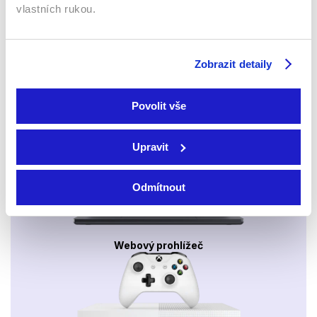
vlastních rukou.
Zobrazit detaily
Povolit vše
Mobily a tablety (Android a Apple)
Upravit
Odmítnout
Webový prohlížeč