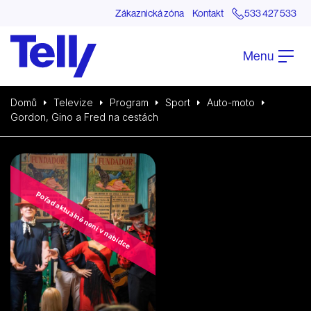
Zákaznická zóna
Kontakt
533 427 533
Menu
Domů
Televize
Program
Sport
Auto-moto
Gordon, Gino a Fred na cestách
Pořad aktuálně není v nabídce