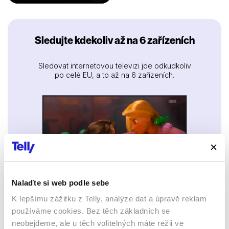
Sledujte kdekoliv až na 6 zařízeních
Sledovat internetovou televizi jde odkudkoliv
po celé EU, a to až na 6 zařízeních.
Nalaďte si web podle sebe
K lepšímu zážitku z Telly, analýze dat a úpravě reklam
Smart TV - Android, Google, Samsung, LG, VIDAA
používáme cookies. Bez těch základních se
neobejdeme, ale u těch volitelných máte režii ve