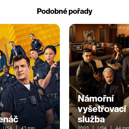
Podobné pořady
Námořní
vyšetřovací
enáč
služba
| USA | 43 min
2003 | USA | 44 mi