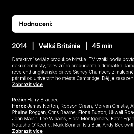
Hodnocení:
2014 | Velká Británie | 45 min
Detektivní seriál z produkce britské ITV vznikl podle pov
dokumentaristy, televizního producenta a dramatika Jam
reverend anglikánské církve Sidney Chambers z malebné
pár mil od univerzitního města Cambridge. Děj je zasazen 
poněkud nekonvenční vikář se slabostí pro jazz a whiske
Zobrazit více
odkud si odnesl nepěkné vzpomínky. Zvídavý mladý muž 
vyšetřování zločinu a spojí síly s místním policejním de
Režie:
Harry Bradbeer
si přes počáteční nedůvěru padnou do noty a při vyšetřov
Herci:
James Norton, Robson Green, Morven Christie, Al Weaver, Tom Austen, Gregg Lowe, Pheline Roggan, Chris Bearne, Fiona Button, Ukweli Roach, Michelle Duncan, Kieran O'Brien, Jean Marsh, Lee Williams, Flora Montgomery, Peter Egan, Nick Brimble, Rachel Shelley, Natasha O'Keeffe, Mark Bonnar, Isla Blair, Andy Beckwith, Pippa Nixon, Joe Claflin, Harry Hadden-Paton, Pip Torrens, David Troughton, Rory Fleck-Byrne, Matthew Tennyson, Tanya Franks, Tessa Peake-Jones, Geoffrey McGivern, Alfie Field, Lorne MacFadyen, Rita McDonald Damper, Struan Rodger, Nicky Henson, Adam James, Liz White, Michael Shaeffer, Rosie Day, Julian Glover, Anna Chancellor, Maimie McCoy, Enzo Cilenti, Terence Maynard, Lexie Benbow-Hart, Kacey Ainsworth,
reverenda Chamberse v seriálu ztvárnil James Norton, vych
filmové tvorby (Šťastné údolí, Vojna a mír, Smrt přichází 
inspektora Keatinga vystupuje méně známý, ale osvědče
Green. Dosud v letech 2014–2017 vznikly tři šestidílné řa
Zobrazit více