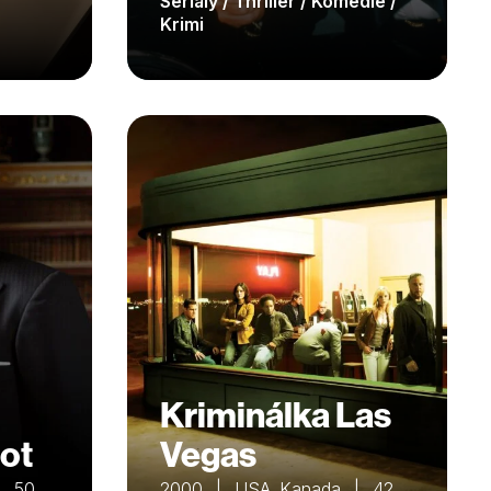
Seriály / Thriller / Komedie /
Krimi
Kriminálka Las
rot
Vegas
| 50
2000 | USA, Kanada | 42