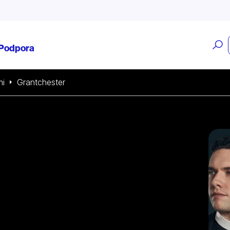
O
Podpora
v
mi
Grantchester