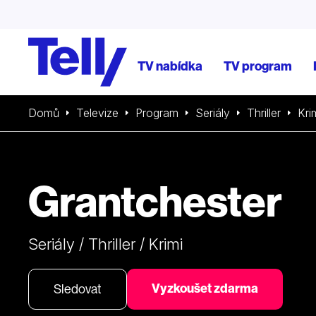
TV nabídka
TV program
Domů
Televize
Program
Seriály
Thriller
Kri
Grantchester
Seriály / Thriller / Krimi
Vyzkoušet zdarma
Sledovat