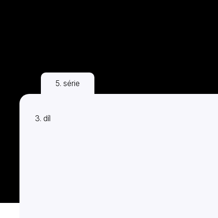
potvrdila, že se hrdinové brzy vrátí v řadě čtvrté.
5. série
3. díl