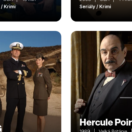
 / Krimi
Seriály / Krimi
Hercule Poi
G
1989 | Velká Británie 