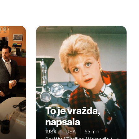
To je vražda,
napsala
1984 | USA | 55 min
n