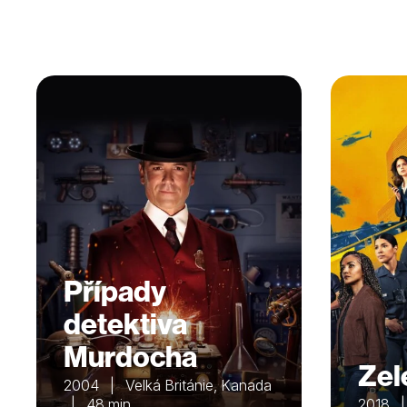
Případy
detektiva
Murdocha
Zel
2004 | Velká Británie, Kanada
| 48 min
2018 