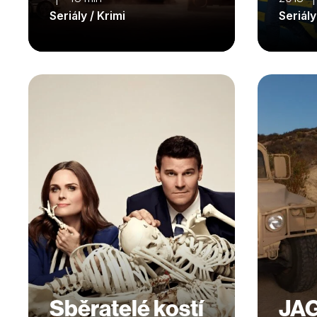
Seriály / Krimi
Seriály
Sběratelé kostí
JA