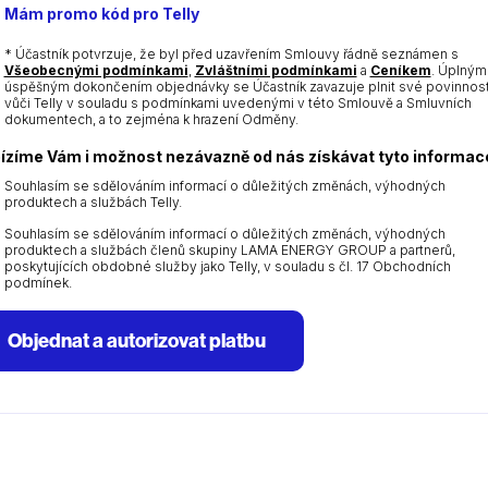
MM
Mám promo kód pro Telly
dot
YYYY
* Účastník potvrzuje, že byl před uzavřením Smlouvy řádně seznámen s
Všeobecnými podmínkami
,
Zvláštními podmínkami
a
Ceníkem
. Úplným
úspěšným dokončením objednávky se Účastník zavazuje plnit své povinnost
vůči Telly v souladu s podmínkami uvedenými v této Smlouvě a Smluvních
dokumentech, a to zejména k hrazení Odměny.
ízíme Vám i možnost nezávazně od nás získávat tyto informac
Souhlasím se sdělováním informací o důležitých změnách, výhodných
produktech a službách Telly.
Souhlasím se sdělováním informací o důležitých změnách, výhodných
produktech a službách členů skupiny LAMA ENERGY GROUP a partnerů,
poskytujících obdobné služby jako Telly, v souladu s čl. 17 Obchodních
podmínek.
Objednat a autorizovat platbu