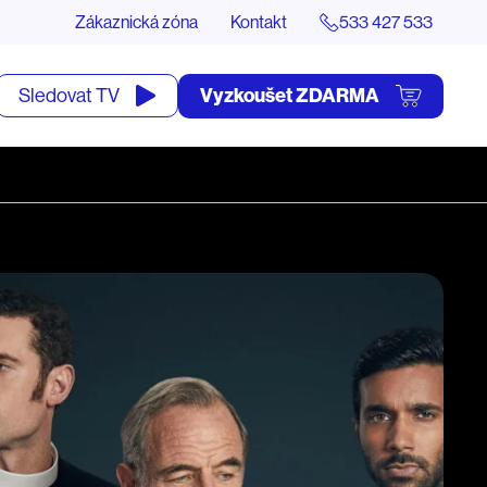
Zákaznická zóna
Kontakt
533 427 533
tevřít
Vyzkoušet ZDARMA
Sledovat TV
yhledávání