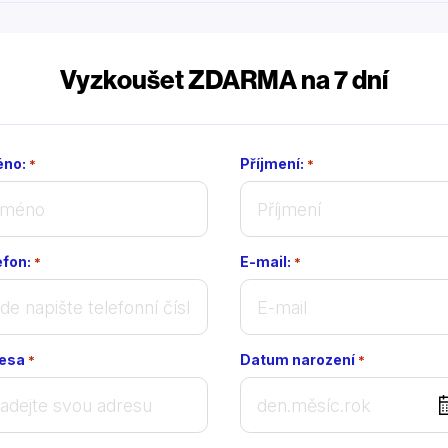
Vyzkoušet ZDARMA na 7 dní
no:
Příjmení:
*
*
efon:
E-mail:
*
*
esa
Datum narození
*
*
DD
dot